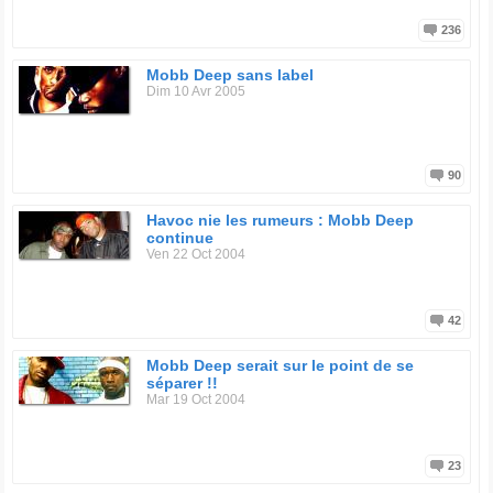
236
Mobb Deep sans label
Dim 10 Avr 2005
90
Havoc nie les rumeurs : Mobb Deep
continue
Ven 22 Oct 2004
42
Mobb Deep serait sur le point de se
séparer !!
Mar 19 Oct 2004
23