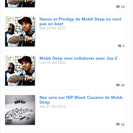
Discographie :
19
1993 : Juvenile Hell
1995 : The Infamous
Havoc et Prodigy de Mobb Deep ne sont
1996 : Hell on Earth
pas en beef
1999 : Murda Muzik
Mar 10 Avr 2012
2001 : Infamy
2004 : Amerikaz Nightmare
2006 : Blood Money
2009 : The Safe Is Cracked
3
Mobb Deep veut collaborer avec Jay-Z
Lun 31 Oct 2011
20
Nas sera sur l'EP Black Cocaine de Mobb
Deep
Jeu 27 Oct 2011
15