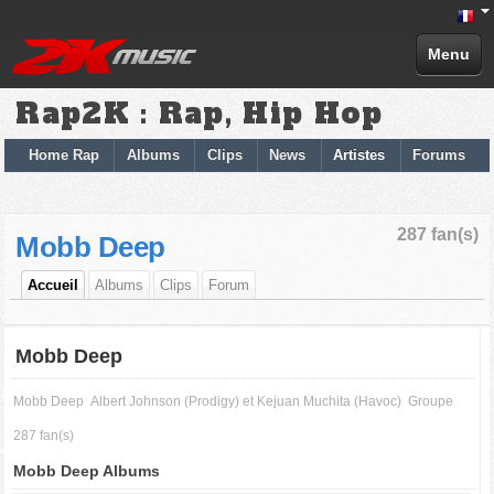
Menu
Rap2K : Rap, Hip Hop
Home Rap
Albums
Clips
News
Artistes
Forums
287 fan(s)
Mobb Deep
Accueil
Albums
Clips
Forum
Mobb Deep
Mobb Deep
Albert Johnson (Prodigy) et Kejuan Muchita (Havoc)
Groupe
287 fan(s)
Mobb Deep Albums