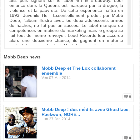
ans puis signent sur le label 4th & Broadway. Leur
enfance dans le Queens est marquée par la drogue, la
violence et la pauvreté. De cette expérience naîtra en
1993, Juvenile Hell. Essentiellement produit par Mobb
Deep, l'album illustré avec les deux adolescents armés
de haches, ne fut pas un succès. Le label manque de
compétences en matière de marketing mais le groupe se
fait tout de même renvoyer. Loud Records leur accorde
alors une deuxième chance, ils gagnent en maturité
sortent deux ans plus tard The Infamous. Devenu depuis
un classique du rap Eastcoast, c'est l'album qui révelera
le groupe. L'extrait "Shook Ones part II" est considéré
Mobb Deep news
par beaucoup comme le meilleur titre de Rap de tous les
temps.
Mobb Deep et The Lox collaborent
ensemble
Un an plus tard paraitra Hell On Earth qui se classera
Ven 07 Mar 2014
directement sixième au Billboard US. La recette est
toujours la même, 100 % rap de rue et elle paie car
l'album sera disque d'or. Le quatrième album du groupe,
Murda Musik qui contient le hit "Quiet Storm" sort en
0
1999. Entièrement écrit par Prodigy, il y parle de son
père et relate notamment comment celui-ci lui a appris
Mobb Deep : des inédits avec Ghostface,
dès l'age de 7 ans à manier les armes à feu. Pee
Raekwon, NORE...
souhaitait à l'origine conserver ce titre pour son projet
Lun 27 Jan 2014
solo, mais il finit par céder à la demande de Havoc et Big
Noyd, le troisième membre officieux du groupe. Les
invités de cet album sont Cormega, Kool G Rap mais
aussi Nas, Raekwon et Big Noyd, présents depuis THe
0