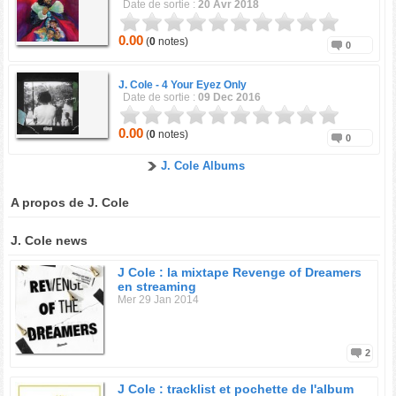
Date de sortie :
20 Avr 2018
0.00
(
0
notes)
0
J. Cole -
4 Your Eyez Only
Date de sortie :
09 Dec 2016
0.00
(
0
notes)
0
J. Cole Albums
A propos de J. Cole
J. Cole news
J Cole : la mixtape Revenge of Dreamers
en streaming
Mer 29 Jan 2014
2
J Cole : tracklist et pochette de l'album