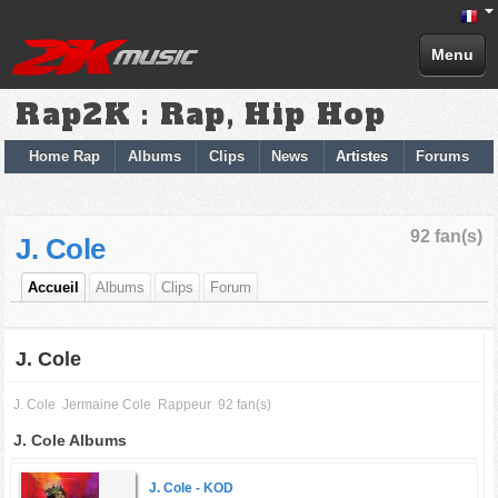
Menu
Rap2K : Rap, Hip Hop
Home Rap
Albums
Clips
News
Artistes
Forums
92 fan(s)
J. Cole
Accueil
Albums
Clips
Forum
J. Cole
J. Cole
Jermaine Cole
Rappeur
92 fan(s)
J. Cole Albums
J. Cole -
KOD