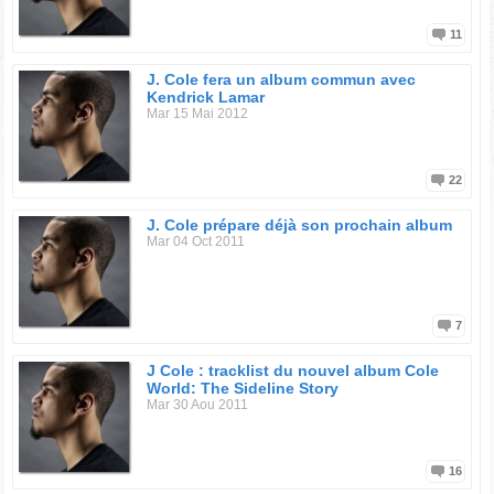
11
J. Cole fera un album commun avec
Kendrick Lamar
Mar 15 Mai 2012
22
J. Cole prépare déjà son prochain album
Mar 04 Oct 2011
7
J Cole : tracklist du nouvel album Cole
World: The Sideline Story
Mar 30 Aou 2011
16