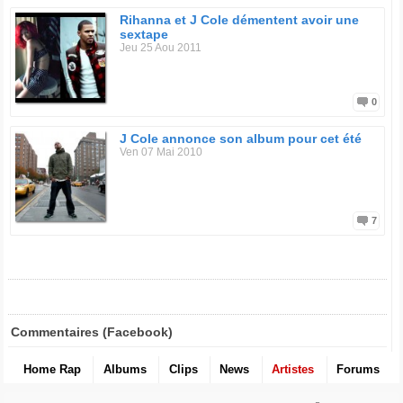
Rihanna et J Cole démentent avoir une
sextape
Jeu 25 Aou 2011
0
J Cole annonce son album pour cet été
Ven 07 Mai 2010
7
Commentaires (Facebook)
Home Rap
Albums
Clips
News
Artistes
Forums