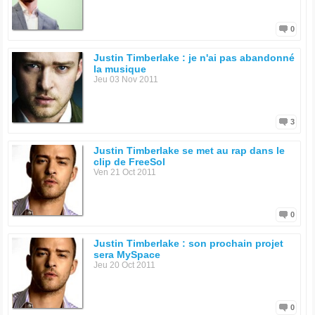
0
Justin Timberlake : je n'ai pas abandonné
la musique
Jeu 03 Nov 2011
3
Justin Timberlake se met au rap dans le
clip de FreeSol
Ven 21 Oct 2011
0
Justin Timberlake : son prochain projet
sera MySpace
Jeu 20 Oct 2011
0