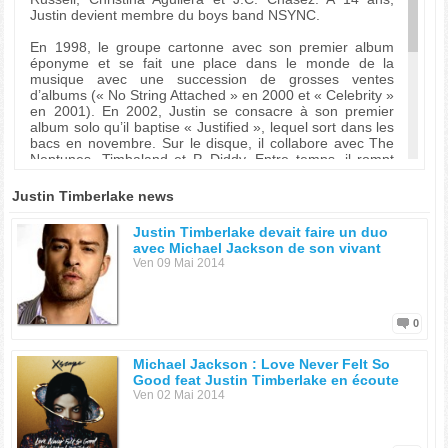
Justin devient membre du boys band NSYNC.
En 1998, le groupe cartonne avec son premier album
éponyme et se fait une place dans le monde de la
musique avec une succession de grosses ventes
d’albums (« No String Attached » en 2000 et « Celebrity »
en 2001). En 2002, Justin se consacre à son premier
album solo qu’il baptise « Justified », lequel sort dans les
bacs en novembre. Sur le disque, il collabore avec The
Neptunes, Timbaland et P. Diddy. Entre temps, il rompt
avec sa copine de longue date, Britney Spears.
Justin Timberlake news
En 2006, arrive son second opus intitulé « Future Sex-
Love Sounds », d’où est extrait le tube « What Goes
Justin Timberlake devait faire un duo
Around ».
avec Michael Jackson de son vivant
Ven 09 Mai 2014
Discographie :
2002 : Justified
2006 : FutureSex/LoveSounds
0
Michael Jackson : Love Never Felt So
Good feat Justin Timberlake en écoute
Ven 02 Mai 2014