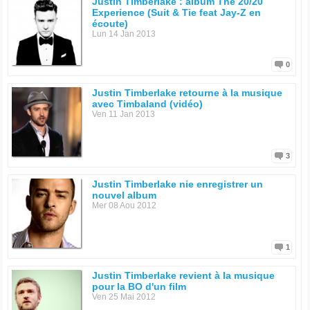
Justin Timberlake : album The 20/20
Experience (Suit & Tie feat Jay-Z en
écoute)
Lun 14 Jan 2013
0
Justin Timberlake retourne à la musique
avec Timbaland (vidéo)
Ven 11 Jan 2013
3
Justin Timberlake nie enregistrer un
nouvel album
Mer 08 Aou 2012
1
Justin Timberlake revient à la musique
pour la BO d'un film
Ven 25 Mai 2012