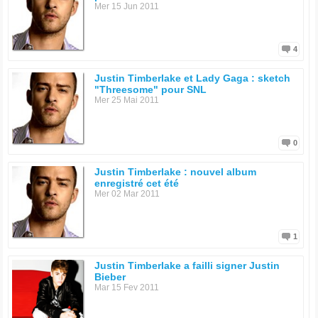
Mer 15 Jun 2011
4
Justin Timberlake et Lady Gaga : sketch
"Threesome" pour SNL
Mer 25 Mai 2011
0
Justin Timberlake : nouvel album
enregistré cet été
Mer 02 Mar 2011
1
Justin Timberlake a failli signer Justin
Bieber
Mar 15 Fev 2011