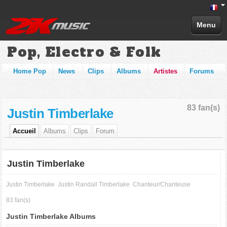
Menu
Pop, Electro & Folk
Home Pop
News
Clips
Albums
Artistes
Forums
83 fan(s)
Justin Timberlake
Accueil
Albums
Clips
Forum
Justin Timberlake
Justin Timberlake
Justin Randall Timberlake
Chanteur/Chanteuse
83 fan(s)
Justin Timberlake Albums