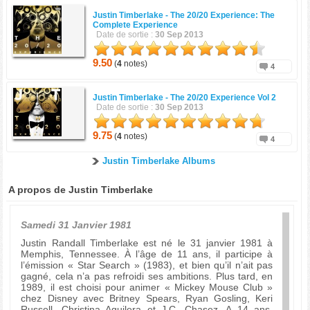
Justin Timberlake -
The 20/20 Experience: The
Complete Experience
Date de sortie :
30 Sep 2013
9.50
(
4
notes)
4
Justin Timberlake -
The 20/20 Experience Vol 2
Date de sortie :
30 Sep 2013
9.75
(
4
notes)
4
Justin Timberlake Albums
A propos de Justin Timberlake
Samedi 31 Janvier 1981
Justin Randall Timberlake est né le 31 janvier 1981 à
Memphis, Tennessee. À l’âge de 11 ans, il participe à
l’émission « Star Search » (1983), et bien qu’il n’ait pas
gagné, cela n’a pas refroidi ses ambitions. Plus tard, en
1989, il est choisi pour animer « Mickey Mouse Club »
chez Disney avec Britney Spears, Ryan Gosling, Keri
Russell, Christina Aguilera et J.C. Chasez. A 14 ans,