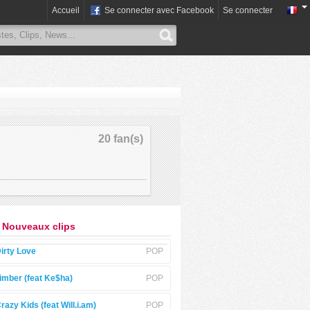
Accueil
Se connecter avec Facebook
Se connecter
20 fan(s)
 Nouveaux clips
irty Love
POP
imber (feat Ke$ha)
POP
razy Kids (feat Will.i.am)
POP