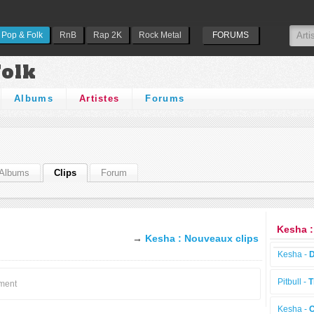
Pop & Folk
RnB
Rap 2K
Rock Metal
FORUMS
Folk
Albums
Artistes
Forums
Albums
Clips
Forum
Kesha :
→
Kesha : Nouveaux clips
Kesha -
D
Pitbull -
T
oment
Kesha -
C