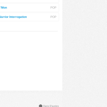
C’Mon
POP
arrior Interrogation
POP
Dans D'autres