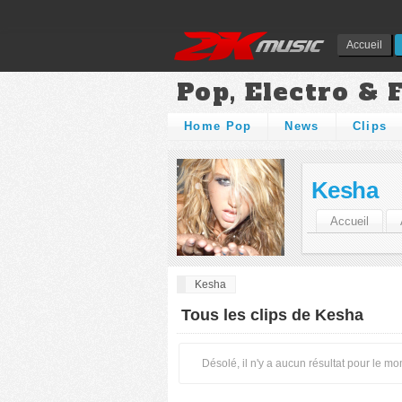
Accueil
Pop, Electro & 
Home Pop
News
Clips
Kesha
Accueil
Kesha
Tous les clips de Kesha
Désolé, il n'y a aucun résultat pour le m