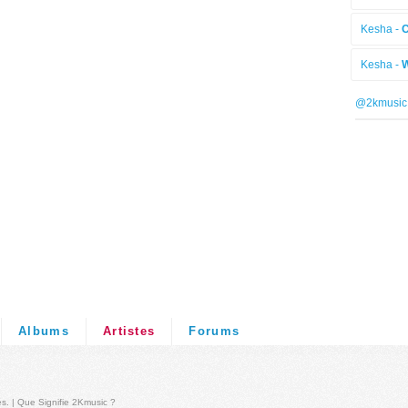
Kesha -
Kesha -
W
@2kmusic
Albums
Artistes
Forums
és
. |
Que Signifie 2Kmusic ?