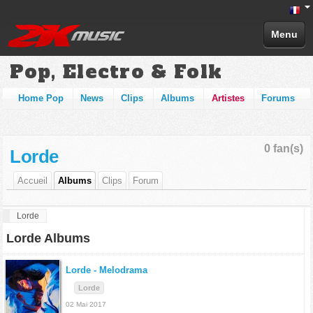
Menu
Pop, Electro & Folk
Home Pop
News
Clips
Albums
Artistes
Forums
0 fan(s)
Lorde
Accueil
Albums
Clips
Forum
Lorde
Lorde Albums
Lorde -
Melodrama
Lorde
02 Mai 2017