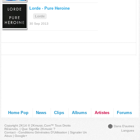
Lorde -
Pure Heroine
Lorde
30 Sep 2013
Home Pop
News
Clips
Albums
Artistes
Forums
Copyright 2K14 © 2Kmusic.com™
Tous Droits
Dans D'autres
Réservés
. |
Que Signifie 2Kmusic ?
Langues
Contact - Conditions Générales D'Utilisation
|
Signaler Un
Abus
|
Google+