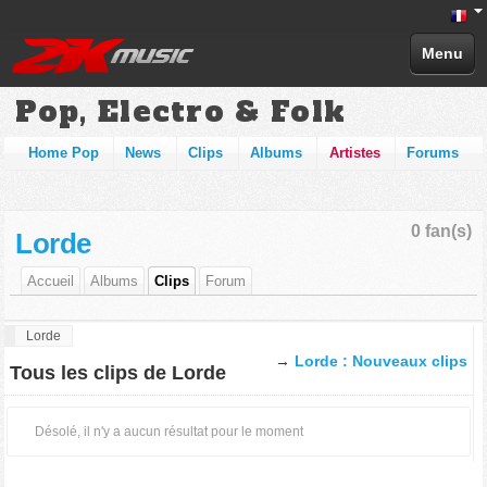
Menu
Pop, Electro & Folk
Home Pop
News
Clips
Albums
Artistes
Forums
0 fan(s)
Lorde
Accueil
Albums
Clips
Forum
Lorde
→
Lorde : Nouveaux clips
Tous les clips de Lorde
Désolé, il n'y a aucun résultat pour le moment