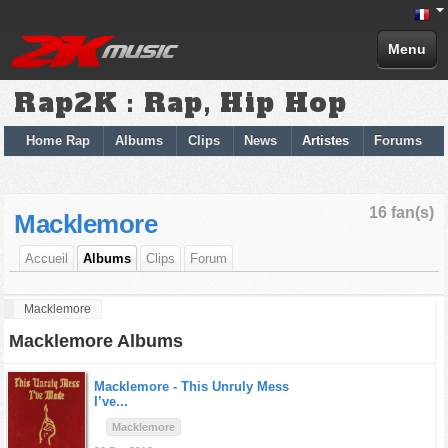
Menu
Rap2K : Rap, Hip Hop
Home Rap
Albums
Clips
News
Artistes
Forums
16 fan(s)
Macklemore
Accueil
Albums
Clips
Forum
Macklemore
Macklemore Albums
Macklemore -
This Unruly Mess
I’ve...
Macklemore