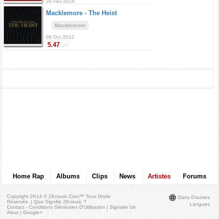
26 Fev 2016
Macklemore -
The Heist
Macklemore
09 Oct 2012
5.47
/10
Home Rap
Albums
Clips
News
Artistes
Forums
Copyright 2K14 © 2Kmusic.com™
Tous Droits
Dans D'autres
Réservés
. |
Que Signifie 2Kmusic ?
Langues
Contact - Conditions Générales D'Utilisation
|
Signaler Un
Abus
|
Google+