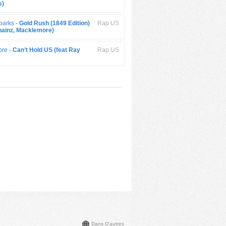
s)
parks -
Gold Rush (1849 Edition)
Rap US
Chainz, Macklemore)
re -
Can’t Hold US (feat Ray
Rap US
Dans D'autres