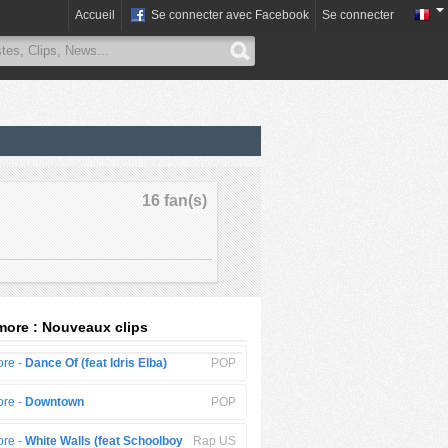
Accueil
Se connecter avec Facebook
Se connecter
16 fan(s)
ore : Nouveaux clips
re -
Dance Of (feat Idris Elba)
POP
re -
Downtown
POP
re -
White Walls (feat Schoolboy
Rap US