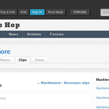
Pop & Folk
RnB
Rap 2K
Rock Metal
FORUMS
p Hop
News
Artistes
Forums
ore
Albums
Clips
Forum
Macklem
→
Macklemore : Nouveaux clips
e
Macklemo
Macklemo
oment
Macklemo