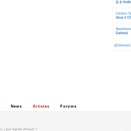
Q & Holli
Clinton S
(feat 2 
Macklemo
Dalton)
@2kmusic
News
Artistes
Forums
és
. |
Que Signifie 2Kmusic ?