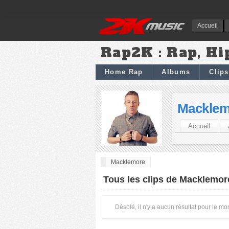
Accueil
Rap2K : Rap, Hi
Home Rap
Albums
Clips
Macklem
Accueil
Macklemore
Tous les clips de Macklemor
Désolé, il n'y a aucun résultat pour le m