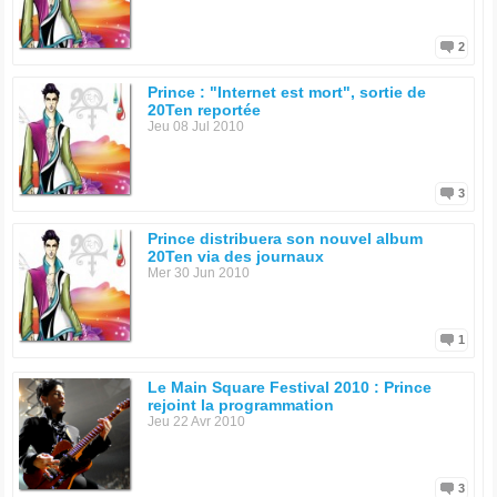
2006 : 3121
2007 : Planet Earth
2
Prince : "Internet est mort", sortie de
20Ten reportée
Jeu 08 Jul 2010
3
Prince distribuera son nouvel album
20Ten via des journaux
Mer 30 Jun 2010
1
Le Main Square Festival 2010 : Prince
rejoint la programmation
Jeu 22 Avr 2010
3