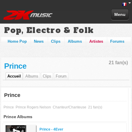
Menu
Pop, Electro & Folk
Home Pop
News
Clips
Albums
Artistes
Forums
21 fan(s)
Prince
Accueil
Albums
Clips
Forum
Prince
Prince
Prince Rogers Nelson
Chanteur/Chanteuse
21 fan(s)
Prince Albums
Prince -
4Ever