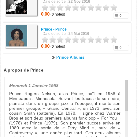
Date de sortie :
22 Nov 2016
0.00
(
0
notes)
0
Prince -
Prince
Date de sortie :
24 Mai 2016
0.00
(
0
notes)
0
Prince Albums
A propos de Prince
Mercredi 1 Janvier 1958
Prince Rogers Nelson, alias Prince, naît en 1958 à
Minneapolis, Minnesota. Suivant les traces de son père,
pianiste dans un groupe jazz à l’époque, il monte son
premier groupe, « Grand Central », en 1973, avec son
cousin Smith (batterie). En 1978, il signe chez Warner
Bros et sort deux premiers albums funk pop « For You »
(1978) et Prince (1979). Son premier succès arrive en
1980 avec la sortie de « Dirty Mind », suivi de «
Controversy », une année plus tard. Ces deux albums