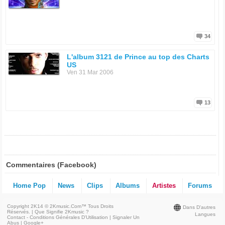
34
L'album 3121 de Prince au top des Charts
US
Ven 31 Mar 2006
13
Commentaires (Facebook)
Home Pop
News
Clips
Albums
Artistes
Forums
Copyright 2K14 © 2Kmusic.com™
Tous Droits
Dans D'autres
Réservés
. |
Que Signifie 2Kmusic ?
Langues
Contact - Conditions Générales D'Utilisation
|
Signaler Un
Abus
|
Google+