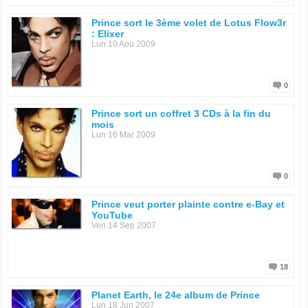
Prince sort le 3ème volet de Lotus Flow3r
: Elixer
Lun 10 Aou 2009
0
Prince sort un coffret 3 CDs à la fin du
mois
Lun 16 Mar 2009
0
Prince veut porter plainte contre e-Bay et
YouTube
Ven 14 Sep 2007
18
Planet Earth, le 24e album de Prince
Lun 18 Jun 2007