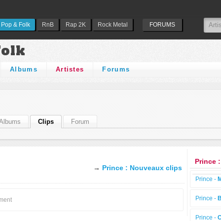
Pop & Folk
RnB
Rap 2K
Rock Metal
FORUMS
Folk
Albums
Artistes
Forums
Albums
Clips
Forum
Prince 
→
Prince : Nouveaux clips
Prince -
Prince -
B
oment
Prince -
C