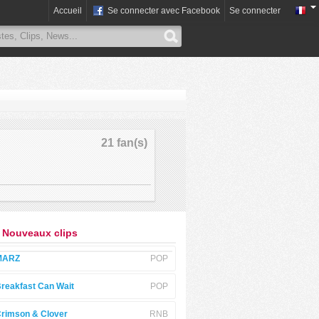
Accueil
Se connecter avec Facebook
Se connecter
21 fan(s)
: Nouveaux clips
MARZ
POP
reakfast Can Wait
POP
rimson & Clover
RNB