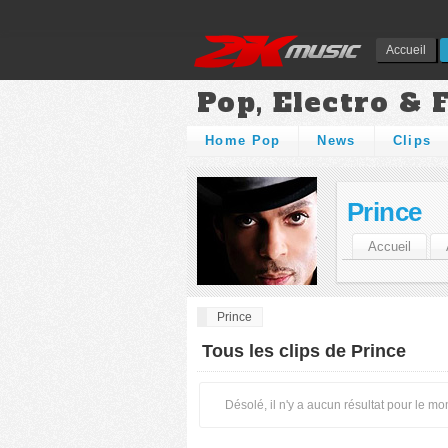
Accueil
Pop, Electro & 
Home Pop
News
Clips
Prince
Accueil
Prince
Tous les clips de Prince
Désolé, il n'y a aucun résultat pour le m