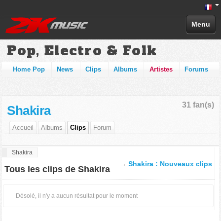
Menu
Pop, Electro & Folk
Home Pop
News
Clips
Albums
Artistes
Forums
31 fan(s)
Shakira
Accueil
Albums
Clips
Forum
Shakira
→
Shakira : Nouveaux clips
Tous les clips de Shakira
Désolé, il n'y a aucun résultat pour le moment