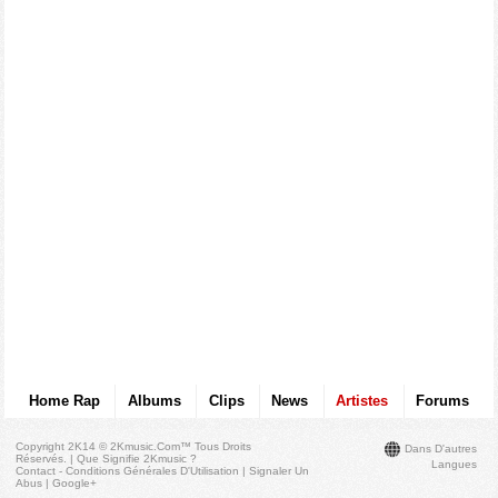
Home Rap
Albums
Clips
News
Artistes
Forums
Copyright 2K14 © 2Kmusic.com™
Tous Droits
Dans D'autres
Réservés
. |
Que Signifie 2Kmusic ?
Langues
Contact - Conditions Générales D'Utilisation
|
Signaler Un
Abus
|
Google+