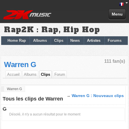
Menu
Rap2K : Rap, Hip Hop
Home Rap
Albums
Clips
News
Artistes
Forums
111 fan(s)
Warren G
Accueil
Albums
Clips
Forum
Warren G
→
Warren G : Nouveaux clips
Tous les clips de Warren
G
Désolé, il n'y a aucun résultat pour le moment