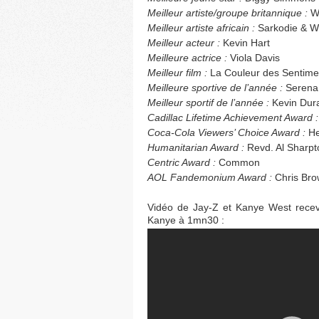
Meilleur artiste/groupe britannique :
Wr
Meilleur artiste africain :
Sarkodie & W
Meilleur acteur :
Kevin Hart
Meilleure actrice :
Viola Davis
Meilleur film :
La Couleur des Sentime
Meilleure sportive de l’année :
Serena 
Meilleur sportif de l’année :
Kevin Dura
Cadillac Lifetime Achievement Award :
Coca-Cola Viewers’ Choice Award :
He
Humanitarian Award :
Revd. Al Sharpt
Centric Award :
Common
AOL Fandemonium Award :
Chris Br
Vidéo de Jay-Z et Kanye West recevan
Kanye à 1mn30 :