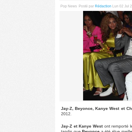
Pop News
Posté par
Rédaction
Lun 02 Jul 
Jay-Z, Beyonce, Kanye West et Ch
2012.
Jay-Z et Kanye West
ont remporté le
tandis que
Beyonce
a été élue meille