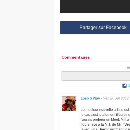
Partager sur Facebook
Commentaires
V
Loso S Way
-
Ven 20 Jul 2012
Le meilleur nouvelle artiste es
le cas c'est totalement illégitim
j'aurais préférer un Meek Mill à 
figure face à la M.T. de Mill ''D
avec Tyga, Jeezy, my man Loso e