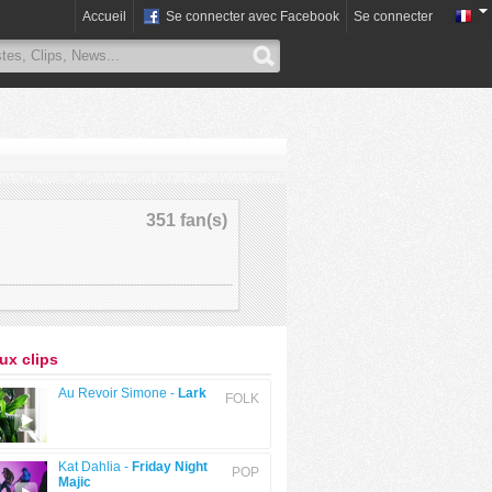
Accueil
Se connecter avec Facebook
Se connecter
351 fan(s)
x clips
Au Revoir Simone -
Lark
FOLK
Kat Dahlia -
Friday Night
POP
Majic