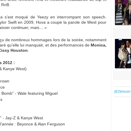
n RnB.
gga s’est moqué de Yeezy en interrompant son speech.
aylor Swift en 2009, Hova a coupé la parole de West pour
aisser continuer, mais… »
çu de nombreux hommages lors de la soirée, notamment
laré qu’elle lui manquait, et des performances de
Monica,
issy Houston
.
 2012 :
& Kanye West)
Brown
nce
@2kmusic
 Bomb” - Wale featuring Miguel
ms
 - Jay-Z & Kanye West
 l’année :
Beyonce & Alan Ferguson