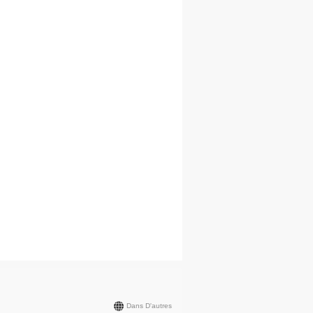
Dans D'autres