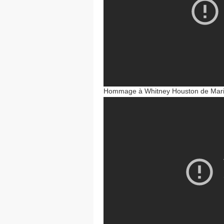
Hommage à Whitney Houston de Mari