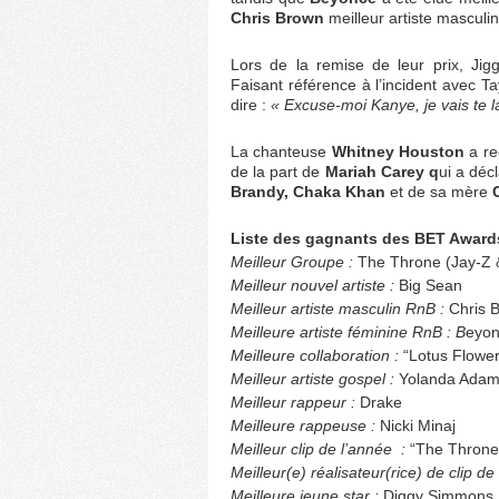
Chris Brown
meilleur artiste masculi
Lors de la remise de leur prix, Ji
Faisant référence à l’incident avec T
dire :
« Excuse-moi Kanye, je vais te l
La chanteuse
Whitney Houston
a re
de la part de
Mariah Carey q
ui a déc
Brandy, Chaka Khan
et de sa mère
C
Liste des gagnants des BET Awards
Meilleur Groupe :
The Throne (Jay-Z 
Meilleur nouvel artiste :
Big Sean
Meilleur artiste masculin RnB :
Chris 
Meilleure artiste féminine RnB : B
eyo
Meilleure collaboration :
“Lotus Flower
Meilleur artiste gospel :
Yolanda Ada
Meilleur rappeur :
Drake
Meilleure rappeuse :
Nicki Minaj
Meilleur clip de l’année :
“The Throne”
Meilleur(e) réalisateur(rice) de clip de
Meilleure jeune star :
Diggy Simmons