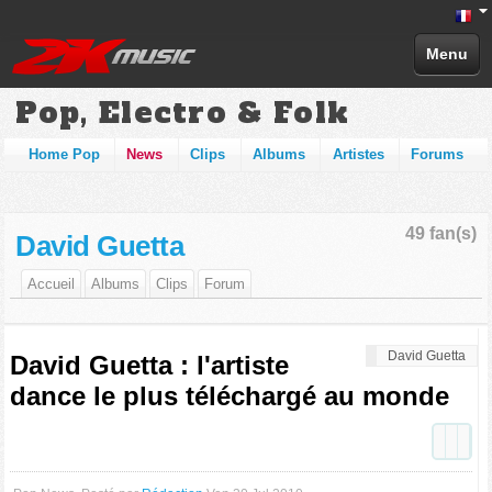
Menu
Pop, Electro & Folk
Home Pop
News
Clips
Albums
Artistes
Forums
49 fan(s)
David Guetta
Accueil
Albums
Clips
Forum
David Guetta
David Guetta : l'artiste
dance le plus téléchargé au monde