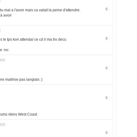
6
0
du mal a l'avoir mais ca valait la peine d'attendre.
 à avoir
5
0
 le tps kon attendai ce cd il ma tro decu
e :no:
005
0
ne maitrise pas langlais :)
0
forums rikins West Coast
005
0