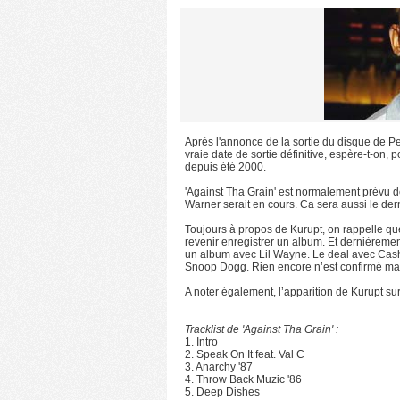
Après l'annonce de la sortie du disque de Pe
vraie date de sortie définitive, espère-t-on,
depuis été 2000.
'Against Tha Grain' est normalement prévu d
Warner serait en cours. Ca sera aussi le der
Toujours à propos de Kurupt, on rappelle que 
revenir enregistrer un album. Et dernièreme
un album avec Lil Wayne. Le deal avec Cash 
Snoop Dogg. Rien encore n’est confirmé ma
A noter également, l’apparition de Kurupt sur 
Tracklist de 'Against Tha Grain' :
1. Intro
2. Speak On It feat. Val C
3. Anarchy '87
4. Throw Back Muzic '86
5. Deep Dishes