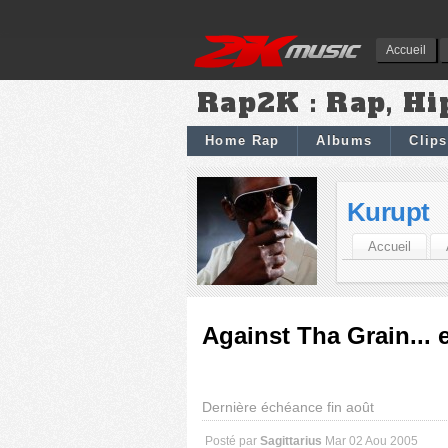
Accueil
Rap2K : Rap, Hi
Home Rap
Albums
Clips
Kurupt
Accueil
Against Tha Grain... 
Dernière échéance fin août
Posté par
Sagittarius
Mar 02 Aou 2005