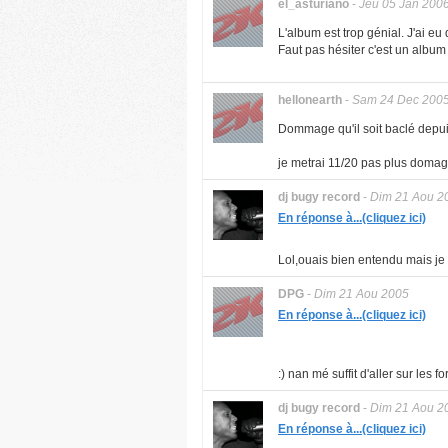
el_asturiano
-
Jeu 05 Jan 200
L'album est trop génial. J'ai eu 
Faut pas hésiter c'est un album
hellonearth
-
Sam 24 Dec 200
Dommage qu'il soit baclé depuis
je metrai 11/20 pas plus domag
dj bugy record
-
Dim 21 Aou 2
En réponse à...(cliquez ici)
Lol,ouais bien entendu mais je 
DPG
-
Dim 21 Aou 2005
En réponse à...(cliquez ici)
:) nan mé suffit d'aller sur les 
dj bugy record
-
Dim 21 Aou 2
En réponse à...(cliquez ici)