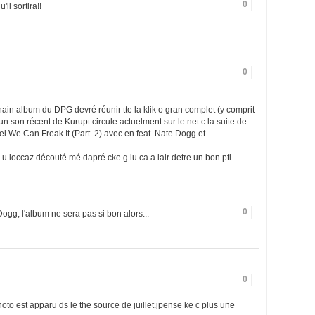
0
il sortira!!
0
ain album du DPG devré réunir tte la klik o gran complet (y comprit
un son récent de Kurupt circule actuelment sur le net c la suite de
l We Can Freak It (Part. 2) avec en feat. Nate Dogg et
 u loccaz découté mé dapré cke g lu ca a lair detre un bon pti
0
ogg, l'album ne sera pas si bon alors...
0
hoto est apparu ds le the source de juillet.jpense ke c plus une