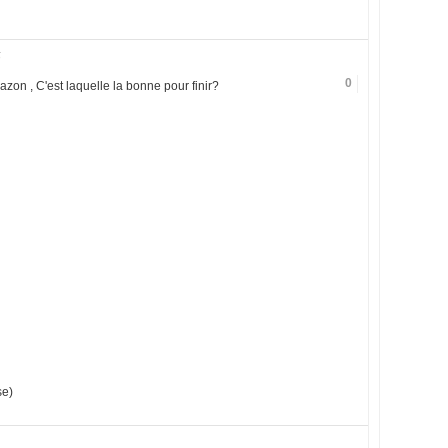
5
0
amazon , C'est laquelle la bonne pour finir?
se)