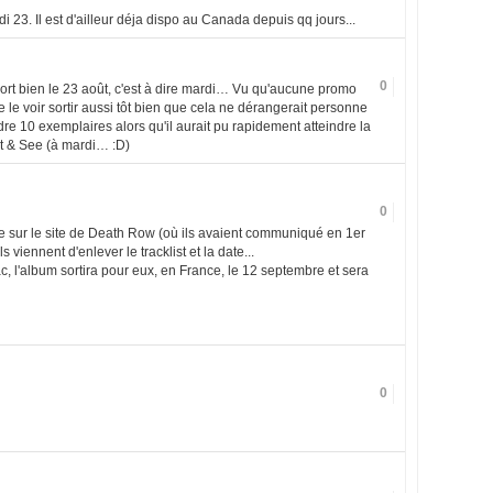
i 23. Il est d'ailleur déja dispo au Canada depuis qq jours...
0
 sort bien le 23 août, c'est à dire mardi… Vu qu'aucune promo
 de le voir sortir aussi tôt bien que cela ne dérangerait personne
e 10 exemplaires alors qu'il aurait pu rapidement atteindre la
t & See (à mardi… :D)
0
ue sur le site de Death Row (où ils avaient communiqué en 1er
ils viennent d'enlever le tracklist et la date...
nac, l'album sortira pour eux, en France, le 12 septembre et sera
0