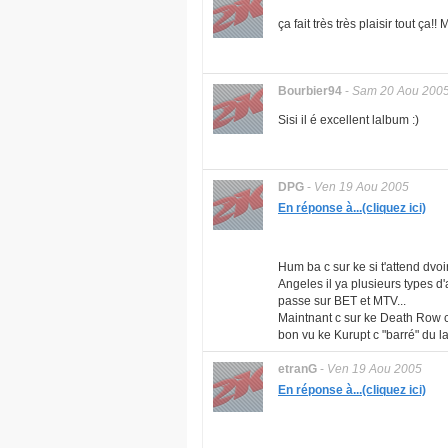
ça fait très très plaisir tout ça
Bourbier94
-
Sam 20 Aou 200
Sisi il é excellent lalbum :)
DPG
-
Ven 19 Aou 2005
En réponse à...(cliquez ici)
Hum ba c sur ke si t'attend dvo
Angeles il ya plusieurs types d
passe sur BET et MTV...
Maintnant c sur ke Death Row c
bon vu ke Kurupt c "barré" du la
etranG
-
Ven 19 Aou 2005
En réponse à...(cliquez ici)