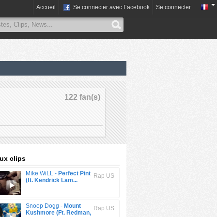
Accueil
Se connecter avec Facebook
Se connecter
122 fan(s)
x clips
Mike WiLL -
Perfect Pint
Rap US
(ft. Kendrick Lam...
Snoop Dogg -
Mount
Rap US
Kushmore (Ft. Redman,