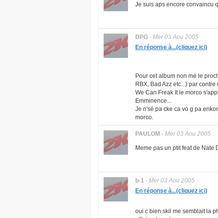
Je suis aps encore convaincu qu'
DPG
-
Mer 03 Aou 2005
En réponse à...(cliquez ici)
Pour cet album non mé le proch
RBX, Bad Azz etc...) par contre 
We Can Freak It le morco s'appe
Emminence...
Je n'sé pa cke ca vo g pa enkor
morco.
PAULOM
-
Mer 03 Aou 2005
Meme pas un ptit feat de Nate D
b-1
-
Mer 03 Aou 2005
En réponse à...(cliquez ici)
oui c bien skil me semblait la p