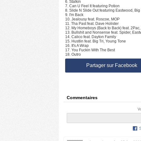
6. Stalkin
7. Can U Feel It featuring Potion
8. Slide N Slide Out featuring Eastwood, Big
9. I'm Back
10. Jealousy feat. Roscoe, MOP
11. Tha Past feat. Dave Holister
12. My Homeboys (Back to Back) feat. 2Pac
13. Bullshit and Nonsense feat. Spider, Eas
14. Calico feat. Dayton Family
15. Hustlin feat. Big Tri, Young Tone
16. It's A Wrap
17. You Fuckin With The Best
18. Outro
Partager sur Facebook
Commentaires
V