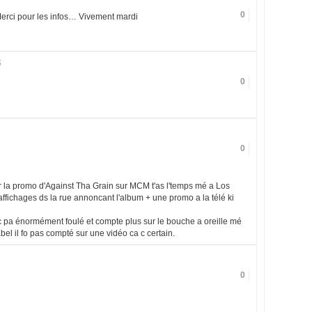
0
!! Merci pour les infos… Vivement mardi
5
0
0
ir la promo d'Against Tha Grain sur MCM t'as l'temps mé a Los
'affichages ds la rue annoncant l'album + une promo a la télé ki
 pa énormément foulé et compte plus sur le bouche a oreille mé
bel il fo pas compté sur une vidéo ca c certain.
0