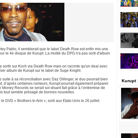
tey Pablo, il semblerait que le label Death Row est enfin mis une
 pour le 4e disque de Kurupt. La moitié du DPG n'a pas sorti d'album
e sortir sur Koch via Death Row mais on raconte qu'un deal avec
nier album de Kurupt sur le label de Suge Knight.
suite à sa réconciliation avec Daz Dillinger, le duo pourrait bien
Kurupt 
nt, d’après certaines rumeurs, Kurupt pourrait également préparer
Money Records se serait soi-disant fait grâce à l’entremise de
is tout semble présagé de bonnes nouvelles.
le DVD « Brothers In Arm », sorti aux Etats-Unis le 26 juillet.