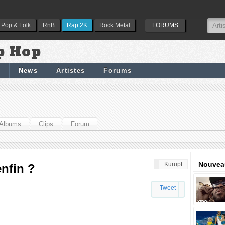
Pop & Folk
RnB
Rap 2K
Rock Metal
FORUMS
p Hop
News
Artistes
Forums
Albums
Clips
Forum
Nouveau
Kurupt
enfin ?
Tweet