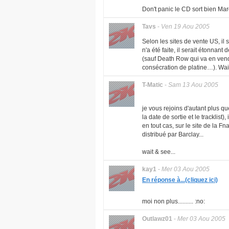
Don't panic le CD sort bien Mard
Tavs
-
Ven 19 Aou 2005
Selon les sites de vente US, il
n'a été faite, il serait étonnant
(sauf Death Row qui va en vendr
consécration de platine…). Wai
T-Matic
-
Sam 13 Aou 2005
je vous rejoins d'autant plus q
la date de sortie et le tracklist), 
en tout cas, sur le site de la F
distribué par Barclay...
wait & see...
kay1
-
Mer 03 Aou 2005
En réponse à...(cliquez ici)
moi non plus.......... :no:
Outlawz01
-
Mer 03 Aou 2005