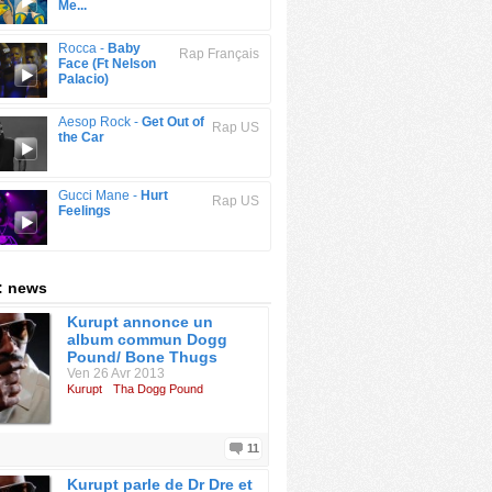
Me...
Rocca -
Baby
Rap Français
Face (Ft Nelson
Palacio)
Aesop Rock -
Get Out of
Rap US
the Car
Gucci Mane -
Hurt
Rap US
Feelings
: news
Kurupt annonce un
album commun Dogg
Pound/ Bone Thugs
Ven 26 Avr 2013
Kurupt
Tha Dogg Pound
11
Kurupt parle de Dr Dre et