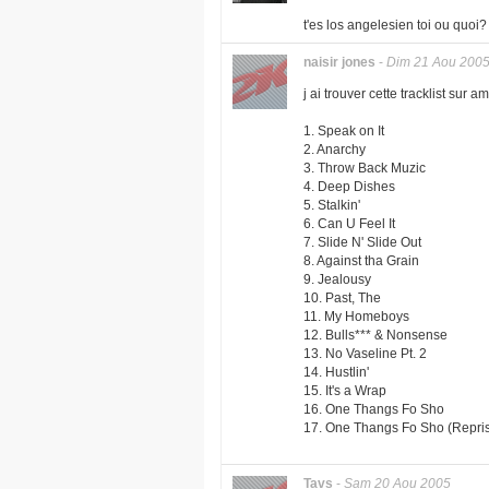
t'es los angelesien toi ou quoi?
naisir jones
-
Dim 21 Aou 200
j ai trouver cette tracklist sur 
1. Speak on It
2. Anarchy
3. Throw Back Muzic
4. Deep Dishes
5. Stalkin'
6. Can U Feel It
7. Slide N' Slide Out
8. Against tha Grain
9. Jealousy
10. Past, The
11. My Homeboys
12. Bulls*** & Nonsense
13. No Vaseline Pt. 2
14. Hustlin'
15. It's a Wrap
16. One Thangs Fo Sho
17. One Thangs Fo Sho (Repri
Tavs
-
Sam 20 Aou 2005