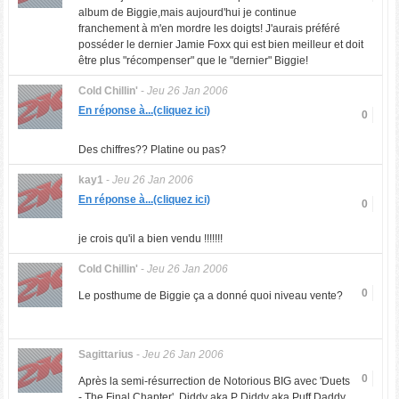
album de Biggie,mais aujourd'hui je continue
franchement à m'en mordre les doigts! J'aurais préféré
posséder le dernier Jamie Foxx qui est bien meilleur et doit
être plus "récompenser" que le "dernier" Biggie!
Cold Chillin'
-
Jeu 26 Jan 2006
En réponse à...(cliquez ici)
0
Des chiffres?? Platine ou pas?
kay1
-
Jeu 26 Jan 2006
En réponse à...(cliquez ici)
0
je crois qu'il a bien vendu !!!!!!!
Cold Chillin'
-
Jeu 26 Jan 2006
0
Le posthume de Biggie ça a donné quoi niveau vente?
Sagittarius
-
Jeu 26 Jan 2006
0
Après la semi-résurrection de Notorious BIG avec 'Duets
- The Final Chapter', Diddy aka P Diddy aka Puff Daddy