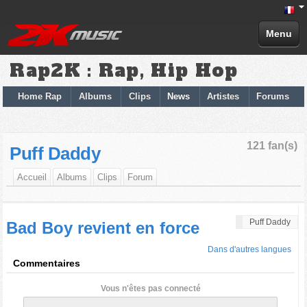
Menu
Rap2K : Rap, Hip Hop
Home Rap
Albums
Clips
News
Artistes
Forums
121 fan(s)
Puff Daddy
Accueil
Albums
Clips
Forum
Puff Daddy
Bad Boy revient en force
Dans d'autres langues
Commentaires
Vous n'êtes pas connecté