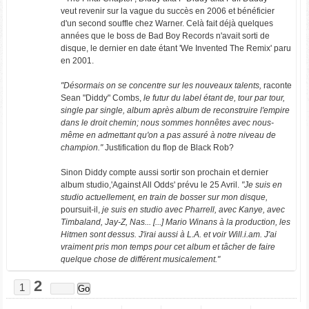
veut revenir sur la vague du succès en 2006 et bénéficier
d'un second souffle chez Warner. Celà fait déjà quelques
années que le boss de Bad Boy Records n'avait sorti de
disque, le dernier en date étant 'We Invented The Remix' paru
en 2001.
"Désormais on se concentre sur les nouveaux talents,
raconte
Sean "Diddy" Combs,
le futur du label étant de, tour par tour,
single par single, album après album de reconstruire l'empire
dans le droit chemin; nous sommes honnêtes avec nous-
même en admettant qu'on a pas assuré à notre niveau de
champion."
Justification du flop de Black Rob?
Sinon Diddy compte aussi sortir son prochain et dernier
album studio,'Against All Odds' prévu le 25 Avril.
"Je suis en
studio actuellement, en train de bosser sur mon disque,
poursuit-il,
je suis en studio avec Pharrell, avec Kanye, avec
Timbaland, Jay-Z, Nas... [...] Mario Winans à la production, les
Hitmen sont dessus. J'irai aussi à L.A. et voir Will.i.am. J'ai
vraiment pris mon temps pour cet album et tâcher de faire
quelque chose de différent musicalement."
2
1