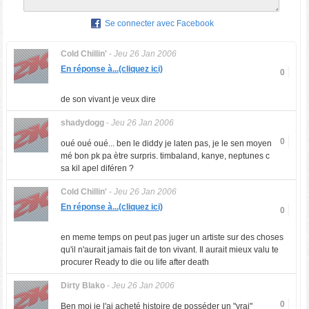
Se connecter avec Facebook
Cold Chillin'
-
Jeu 26 Jan 2006
En réponse à...(cliquez ici)
0
de son vivant je veux dire
shadydogg
-
Jeu 26 Jan 2006
0
oué oué oué... ben le diddy je laten pas, je le sen moyen
mé bon pk pa ètre surpris. timbaland, kanye, neptunes c
sa kil apel diféren ?
Cold Chillin'
-
Jeu 26 Jan 2006
En réponse à...(cliquez ici)
0
en meme temps on peut pas juger un artiste sur des choses
qu'il n'aurait jamais fait de ton vivant. Il aurait mieux valu te
procurer Ready to die ou life after death
Dirty Blako
-
Jeu 26 Jan 2006
0
Ben moi je l'ai acheté histoire de posséder un "vrai"