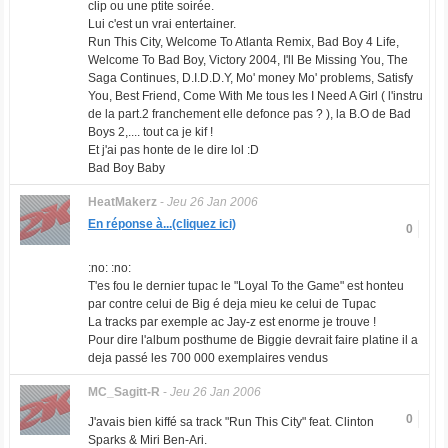
clip ou une ptite soirée.
Lui c'est un vrai entertainer.
Run This City, Welcome To Atlanta Remix, Bad Boy 4 Life,
Welcome To Bad Boy, Victory 2004, I'll Be Missing You, The
Saga Continues, D.I.D.D.Y, Mo' money Mo' problems, Satisfy
You, Best Friend, Come With Me tous les I Need A Girl ( l'instru
de la part.2 franchement elle defonce pas ? ), la B.O de Bad
Boys 2,.... tout ca je kif !
Et j'ai pas honte de le dire lol :D
Bad Boy Baby
HeatMakerz
-
Jeu 26 Jan 2006
En réponse à...(cliquez ici)
0
:no: :no:
T'es fou le dernier tupac le "Loyal To the Game" est honteu
par contre celui de Big é deja mieu ke celui de Tupac
La tracks par exemple ac Jay-z est enorme je trouve !
Pour dire l'album posthume de Biggie devrait faire platine il a
deja passé les 700 000 exemplaires vendus
MC_Sagitt-R
-
Jeu 26 Jan 2006
0
J'avais bien kiffé sa track "Run This City" feat. Clinton
Sparks & Miri Ben-Ari.