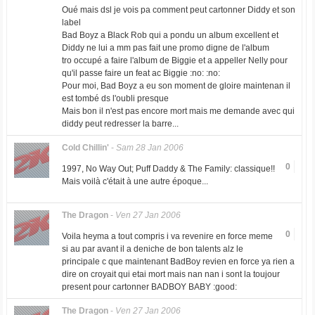
Oué mais dsl je vois pa comment peut cartonner Diddy et son
label
Bad Boyz a Black Rob qui a pondu un album excellent et
Diddy ne lui a mm pas fait une promo digne de l'album
tro occupé a faire l'album de Biggie et a appeller Nelly pour
qu'il passe faire un feat ac Biggie :no: :no:
Pour moi, Bad Boyz a eu son moment de gloire maintenan il
est tombé ds l'oubli presque
Mais bon il n'est pas encore mort mais me demande avec qui
diddy peut redresser la barre...
Cold Chillin'
-
Sam 28 Jan 2006
0
1997, No Way Out; Puff Daddy & The Family: classique!!
Mais voilà c'était à une autre époque...
The Dragon
-
Ven 27 Jan 2006
0
Voila heyma a tout compris i va revenire en force meme
si au par avant il a deniche de bon talents alz le
principale c que maintenant BadBoy revien en force ya rien a
dire on croyait qui etai mort mais nan nan i sont la toujour
present pour cartonner BADBOY BABY :good:
The Dragon
-
Ven 27 Jan 2006