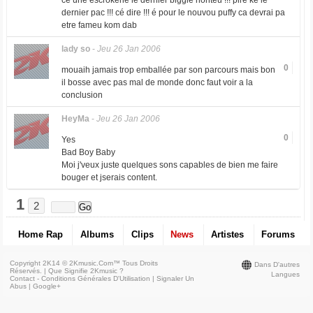
cé une escrokerie le dernier biggie honteu !!! pire ke le
dernier pac !!! cé dire !!! é pour le nouvou puffy ca devrai pa
etre fameu kom dab
lady so
-
Jeu 26 Jan 2006
0
mouaih jamais trop emballée par son parcours mais bon
il bosse avec pas mal de monde donc faut voir a la
conclusion
HeyMa
-
Jeu 26 Jan 2006
0
Yes
Bad Boy Baby
Moi j'veux juste quelques sons capables de bien me faire
bouger et jserais content.
1
2
Home Rap
Albums
Clips
News
Artistes
Forums
Copyright 2K14 © 2Kmusic.com™
Tous Droits
Dans D'autres
Réservés
. |
Que Signifie 2Kmusic ?
Langues
Contact - Conditions Générales D'Utilisation
|
Signaler Un
Abus
|
Google+