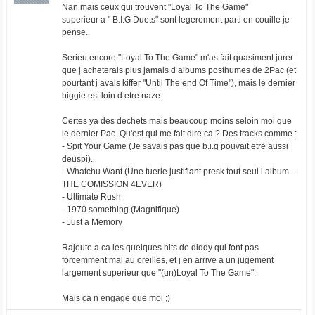
Nan mais ceux qui trouvent "Loyal To The Game"
superieur a " B.I.G Duets" sont legerement parti en couille je
pense.
Serieu encore "Loyal To The Game" m'as fait quasiment jurer
que j acheterais plus jamais d albums posthumes de 2Pac (et
pourtant j avais kiffer "Until The end Of Time"), mais le dernier
biggie est loin d etre naze.
Certes ya des dechets mais beaucoup moins seloin moi que
le dernier Pac. Qu'est qui me fait dire ca ? Des tracks comme :
- Spit Your Game (Je savais pas que b.i.g pouvait etre aussi
deuspi).
- Whatchu Want (Une tuerie justifiant presk tout seul l album -
THE COMISSION 4EVER)
- Ultimate Rush
- 1970 something (Magnifique)
- Just a Memory
Rajoute a ca les quelques hits de diddy qui font pas
forcemment mal au oreilles, et j en arrive a un jugement
largement superieur que "(un)Loyal To The Game".
Mais ca n engage que moi ;)