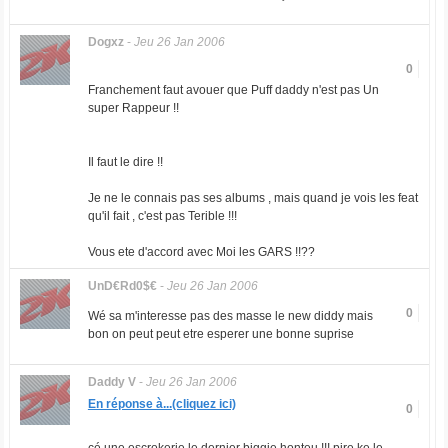
Dogxz
-
Jeu 26 Jan 2006
0
Franchement faut avouer que Puff daddy n'est pas Un
super Rappeur !!
Il faut le dire !!
Je ne le connais pas ses albums , mais quand je vois les feat
qu'il fait , c'est pas Terible !!!
Vous ete d'accord avec Moi les GARS !!??
UnD€Rd0$€
-
Jeu 26 Jan 2006
0
Wé sa m'interesse pas des masse le new diddy mais
bon on peut peut etre esperer une bonne suprise
Daddy V
-
Jeu 26 Jan 2006
En réponse à...(cliquez ici)
0