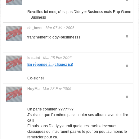
Reveilles toi mec, c'est pas Diddy = Business mais Rap Game
= Business
da_boss
-
Mar 07 Mar 2006
0
franchement,diddy=businness !
le saint
-
Mar 28 Fev 2006
En réponse à...(cliquez ici)
0
Co-signe!
HeyMa
-
Mar 28 Fev 2006
0
On parie combien ???????
J'suis sûr que t'a même pas ecouter ses albums avnt de dire
ca !!
Et puis sans Diddy y aurait quelques tracks devenues
classiques qui n'auraient pas vu le jour on peut au moins le
remercier pour ca.