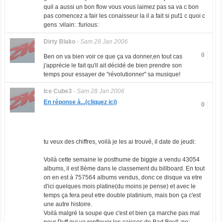
quil a aussi un bon flow vous vous laimez pas sa va c bon
pas comencez a fair les conaisseur la il a fait si put1 c quoi c
gens :vilain: :furious:
Dirty Blako
-
Sam 28 Jan 2006
0
Ben on va bien voir ce que ça va donner,en tout cas
j'apprécie le fait qu'il ait décidé de bien prendre son
temps pour essayer de "révolutionner" sa musique!
Ice Cube3
-
Sam 28 Jan 2006
En réponse à...(cliquez ici)
0
tu veux des chiffres, voilà je les ai trouvé, il date de jeudi:
Voilà cette semaine le posthume de biggie a vendu 43054
albums, il est 8ème dans le classement du billboard. En tout
on en est à 757564 albums vendus, donc ce disque va etre
d'ici quelques mois platine(du moins je pense) et avec le
temps ça fera peut etre double platinium, mais bon ça c'est
une autre histoire.
Voilà malgré la soupe que c'est et bien ça marche pas mal