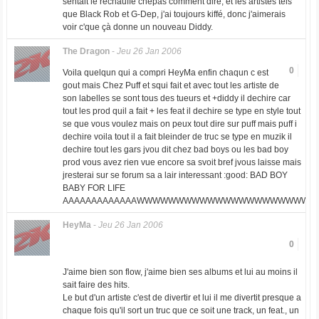
sentait le rechauffé chépas comment dire, et les artistes tels
que Black Rob et G-Dep, j'ai toujours kiffé, donc j'aimerais
voir c'que çà donne un nouveau Diddy.
The Dragon
-
Jeu 26 Jan 2006
0
Voila quelqun qui a compri HeyMa enfin chaqun c est
gout mais Chez Puff et squi fait et avec tout les artiste de
son labelles se sont tous des tueurs et +diddy il dechire car
tout les prod quil a fait + les feat il dechire se type en style tout
se que vous voulez mais on peux tout dire sur puff mais puff i
dechire voila tout il a fait bleinder de truc se type en muzik il
dechire tout les gars jvou dit chez bad boys ou les bad boy
prod vous avez rien vue encore sa svoit bref jvous laisse mais
jresterai sur se forum sa a lair interessant :good: BAD BOY
BABY FOR LIFE
AAAAAAAAAAAAAWWWWWWWWWWWWWWWWWWWWWW
HeyMa
-
Jeu 26 Jan 2006
0
J'aime bien son flow, j'aime bien ses albums et lui au moins il
sait faire des hits.
Le but d'un artiste c'est de divertir et lui il me divertit presque a
chaque fois qu'il sort un truc que ce soit une track, un feat., un