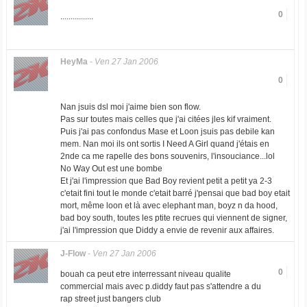
0
................
HeyMa
-
Ven 27 Jan 2006
0
Nan jsuis dsl moi j'aime bien son flow.
Pas sur toutes mais celles que j'ai citées jles kif vraiment.
Puis j'ai pas confondus Mase et Loon jsuis pas debile kan
mem. Nan moi ils ont sortis I Need A Girl quand j'étais en
2nde ca me rapelle des bons souvenirs, l'insouciance...lol
No Way Out est une bombe
Et j'ai l'impression que Bad Boy revient petit a petit ya 2-3
c'etait fini tout le monde c'etait barré j'pensai que bad boy etait
mort, même loon et là avec elephant man, boyz n da hood,
bad boy south, toutes les ptite recrues qui viennent de signer,
j'ai l'impression que Diddy a envie de revenir aux affaires.
J-Flow
-
Ven 27 Jan 2006
0
bouah ca peut etre interressant niveau qualite
commercial mais avec p.diddy faut pas s'attendre a du
rap street just bangers club