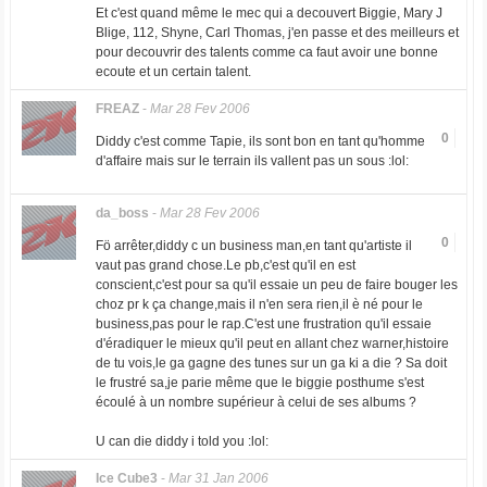
Et c'est quand même le mec qui a decouvert Biggie, Mary J
Blige, 112, Shyne, Carl Thomas, j'en passe et des meilleurs et
pour decouvrir des talents comme ca faut avoir une bonne
ecoute et un certain talent.
FREAZ
-
Mar 28 Fev 2006
0
Diddy c'est comme Tapie, ils sont bon en tant qu'homme
d'affaire mais sur le terrain ils vallent pas un sous :lol:
da_boss
-
Mar 28 Fev 2006
0
Fö arrêter,diddy c un business man,en tant qu'artiste il
vaut pas grand chose.Le pb,c'est qu'il en est
conscient,c'est pour sa qu'il essaie un peu de faire bouger les
choz pr k ça change,mais il n'en sera rien,il è né pour le
business,pas pour le rap.C'est une frustration qu'il essaie
d'éradiquer le mieux qu'il peut en allant chez warner,histoire
de tu vois,le ga gagne des tunes sur un ga ki a die ? Sa doit
le frustré sa,je parie même que le biggie posthume s'est
écoulé à un nombre supérieur à celui de ses albums ?
U can die diddy i told you :lol:
Ice Cube3
-
Mar 31 Jan 2006