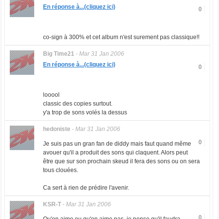
En réponse à...(cliquez ici)
0
co-sign à 300% et cet album n'est surement pas classique!!
Big Time21
-
Mar 31 Jan 2006
En réponse à...(cliquez ici)
0
looool
classic des copies surtout.
y'a trop de sons volés la dessus
hedoniste
-
Mar 31 Jan 2006
0
Je suis pas un gran fan de diddy mais faut quand même
avouer qu'il a produit des sons qui claquent. Alors peut
être que sur son prochain skeud il fera des sons ou on sera
tous clouées.
Ca sert à rien de prédire l'avenir.
KSR-T
-
Mar 31 Jan 2006
0