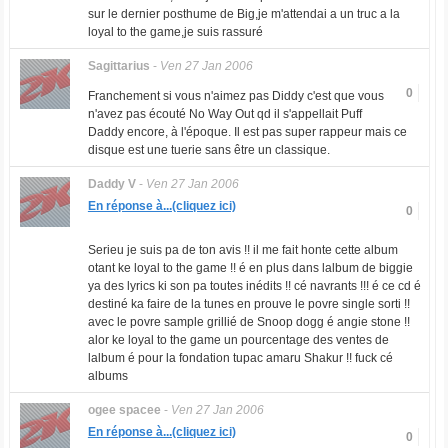
sur le dernier posthume de Big,je m'attendai a un truc a la
loyal to the game,je suis rassuré
Sagittarius
-
Ven 27 Jan 2006
0
Franchement si vous n'aimez pas Diddy c'est que vous
n'avez pas écouté No Way Out qd il s'appellait Puff
Daddy encore, à l'époque. Il est pas super rappeur mais ce
disque est une tuerie sans être un classique.
Daddy V
-
Ven 27 Jan 2006
En réponse à...(cliquez ici)
0
Serieu je suis pa de ton avis !! il me fait honte cette album
otant ke loyal to the game !! é en plus dans lalbum de biggie
ya des lyrics ki son pa toutes inédits !! cé navrants !!! é ce cd é
destiné ka faire de la tunes en prouve le povre single sorti !!
avec le povre sample grillié de Snoop dogg é angie stone !!
alor ke loyal to the game un pourcentage des ventes de
lalbum é pour la fondation tupac amaru Shakur !! fuck cé
albums
ogee spacee
-
Ven 27 Jan 2006
En réponse à...(cliquez ici)
0