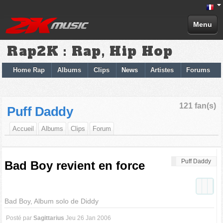
Menu
Rap2K : Rap, Hip Hop
Home Rap
Albums
Clips
News
Artistes
Forums
121 fan(s)
Puff Daddy
Accueil
Albums
Clips
Forum
Puff Daddy
Bad Boy revient en force
Bad Boy, Album solo de Diddy
Posté par
Sagittarius
Jeu 26 Jan 2006