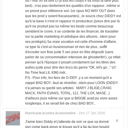
tss ! mdr on va dire D (à tout les coups il va nous la faire plus
tard)...n'as pas réellement les qualités d'un rappeur...même si
on prend pour référence son 1er opus NO WAY OUT (bien
que les prod y soient fracassantes)...le soucis chez DIDDY est
qu'à la base il n'est ni rappeur ni producteur (jveux dire par là
qu'il ne produit pas lui même les beats comme beaucoup
semblent le croire, il se contente de les financer, de travailler
sur la partie marketing et artistique des albums...idem pour
ses protégés) Sa vraie vocation est celle d'homme d'affaire,
ce type là c'est un businessman et rien de plus...suffit
d'ecouter son flow juste 5 sec pour en être dégouté (sans
parler de sa consommation intensive de ghostwritin'), ça mfait
penser qu'à l'époque il posait constament sur les titres des
autres juste pour dire des trucs du genre "OK, let's go..." (cf :
No Time feat LIL KIM) mdr...
P.S.: Pour info, les fans de G-DEP...y a un moment qu'il a
zappé BAD BOY...faut se réveiller...idem pour LOON (DIDDY
n'a jamais su gardé ses artistes : MARY J BLIGE,CRAIG
MACK, FAITH EVANS, TOTAL, 112, THE LOX, MASE...)
d'ailleurs jsuis même sur que si BIGGIE avait pu vivre assez
longtemps, il se serait tiré de chez BAD BOY...
Hurricane.in.store.in.novembre
-
Ven 27 Jan 2006
0
J'aime bien Diddy et j'attende de voir ce que va donné
son come back,sinon je trouve qu'il a fai du bon boulot