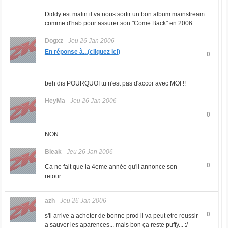
Diddy est malin il va nous sortir un bon album mainstream
comme d'hab pour assurer son "Come Back" en 2006.
Dogxz
-
Jeu 26 Jan 2006
En réponse à...(cliquez ici)
0
beh dis POURQUOI tu n'est pas d'accor avec MOI !!
HeyMa
-
Jeu 26 Jan 2006
0
NON
Bleak
-
Jeu 26 Jan 2006
0
Ca ne fait que la 4eme année qu'il annonce son
retour................................
azh
-
Jeu 26 Jan 2006
0
s'il arrive a acheter de bonne prod il va peut etre reussir
a sauver les aparences... mais bon ça reste puffy... :/