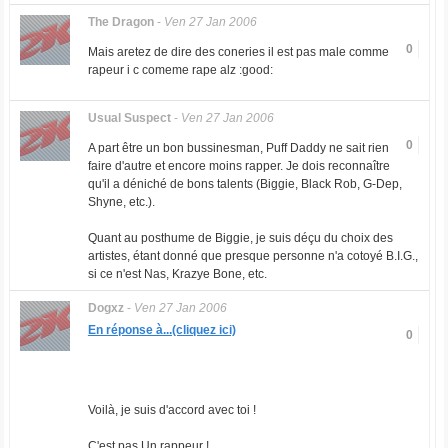
The Dragon
-
Ven 27 Jan 2006
0
Mais aretez de dire des coneries il est pas male comme
rapeur i c comeme rape alz :good:
Usual Suspect
-
Ven 27 Jan 2006
0
A part être un bon bussinesman, Puff Daddy ne sait rien
faire d'autre et encore moins rapper. Je dois reconnaître
qu'il a déniché de bons talents (Biggie, Black Rob, G-Dep,
Shyne, etc.).
Quant au posthume de Biggie, je suis déçu du choix des
artistes, étant donné que presque personne n'a cotoyé B.I.G.,
si ce n'est Nas, Krazye Bone, etc.
Dogxz
-
Ven 27 Jan 2006
En réponse à...(cliquez ici)
0
Voilà, je suis d'accord avec toi !
C'est pas Un rappeur !