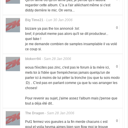
Qu'on aime ou qu'on aime pas, je pense qu'il faudra
regarder cette album. C'a a l'air alléchant même si c'est
diddy derrière le mic. On verra...
Big Time21
-
Lun 30 Jan 2006
0
bizzare ya pas the lox annoncé :lol:
bref, il produit meme pas alors qu'il se dit producteur...
quel fake !
je me demande combien de samples insamplable il va volé
ce coup si.
blokerr94
-
Sam 28 Jan 2006
0
woua t'éxcites pas zinc, c'est pas le forum à ta mére ici,
mets toi à l'idée que t'empécheras jamais quelqu'un de
parler ici à moins de lui péter la tronche (ou que tu sois modo
:D) .. C'est pas en parlant comme ça que tu vas arranger les
choses!
Pour revenir au sujet, j'aime assez l'album mais j'pense que
tout a déja été dit..
The Dragon
-
Sam 28 Jan 2006
0
Put1 fermez vos gueules a la fin merde chacuns c est
gout et voila heyma aimes bien son flow moi je trouve