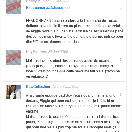
Daddy V
-
Ven 27 Jan 2006
En réponse à...(cliquez ici)
0
FRANCHEMENT moi je prefere a la limite celui de Tupac
dalbum lol ver la fin il pren un plus dampleur !! alor ke celui
de biggie reste nul du début a la fin !!!é ca sert a rien de parlé
des ventes même loyal to the game a été platine mdr cé pour
dire !!!Fuck cé albums de merdes
HeyMa
-
Ven 27 Jan 2006
0
Moi aussi c'est surtout des bons souvenirs de quand
j'etais plus jeune j'etais bad boy a fond surtout diddy et
loon :D c'est pour ca que cette news me fait plaiz, j'retombe
en enfance :D
RawCollection
-
Ven 27 Jan 2006
0
A la grande époque Bad Boy, j'étais quand même à fond
dedans, Biggie qui pour moi sortait du lot, je kiffais bien
les sons de Mase Mo Money mo problems est quand même
énorme.
Mais après cette grande époque on en entendais plus trop
parler, et puis il y a eu la sortie du skeud Forever de Daddy,
qui pour moi n'étais pas trop mauvais à l'époque mais çà