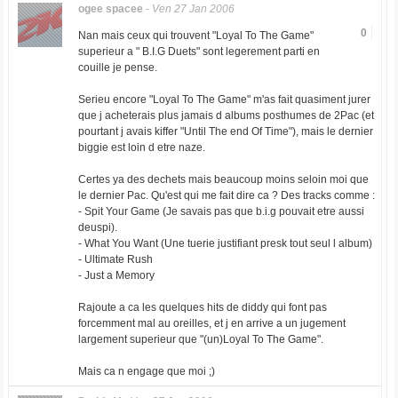
ogee spacee
-
Ven 27 Jan 2006
0
Nan mais ceux qui trouvent "Loyal To The Game"
superieur a " B.I.G Duets" sont legerement parti en
couille je pense.
Serieu encore "Loyal To The Game" m'as fait quasiment jurer
que j acheterais plus jamais d albums posthumes de 2Pac (et
pourtant j avais kiffer "Until The end Of Time"), mais le dernier
biggie est loin d etre naze.
Certes ya des dechets mais beaucoup moins seloin moi que
le dernier Pac. Qu'est qui me fait dire ca ? Des tracks comme :
- Spit Your Game (Je savais pas que b.i.g pouvait etre aussi
deuspi).
- What You Want (Une tuerie justifiant presk tout seul l album)
- Ultimate Rush
- Just a Memory
Rajoute a ca les quelques hits de diddy qui font pas
forcemment mal au oreilles, et j en arrive a un jugement
largement superieur que "(un)Loyal To The Game".
Mais ca n engage que moi ;)