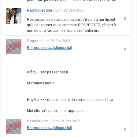
pour Puff qui va renflouer les caisses de Bad Boy!! :no:
RawCollection
-
Sam 28 Jan 2006
0
Respectez les goûts de chacuns, s'il y en a qui disent
qu'il sait rapper ou le contraire RESPECTEZ, çà sert à
rien de dire "arrete il est tout naze" enfin bref.
Dogxz
-
Sam 28 Jan 2006
En réponse à...(cliquez ici)
0
Arête, il sait pas rapper !!
tu connais rien !!
HeyMa >>> c'est ton point de vue si tu aime son flow !
Moi jdis qu'il parle, il ne rappe pas !
HeatMakerz
-
Sam 28 Jan 2006
En réponse à...(cliquez ici)
0