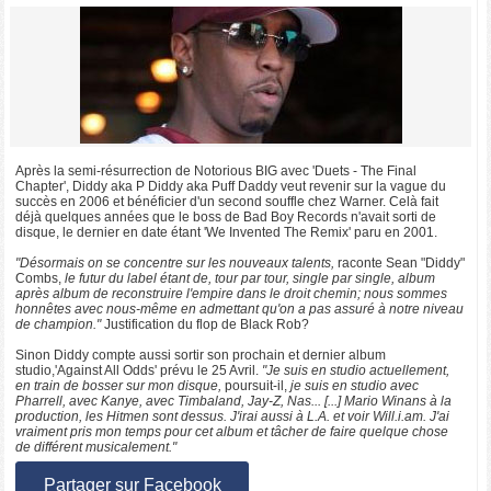
Après la semi-résurrection de Notorious BIG avec 'Duets - The Final
Chapter', Diddy aka P Diddy aka Puff Daddy veut revenir sur la vague du
succès en 2006 et bénéficier d'un second souffle chez Warner. Celà fait
déjà quelques années que le boss de Bad Boy Records n'avait sorti de
disque, le dernier en date étant 'We Invented The Remix' paru en 2001.
"Désormais on se concentre sur les nouveaux talents,
raconte Sean "Diddy"
Combs,
le futur du label étant de, tour par tour, single par single, album
après album de reconstruire l'empire dans le droit chemin; nous sommes
honnêtes avec nous-même en admettant qu'on a pas assuré à notre niveau
de champion."
Justification du flop de Black Rob?
Sinon Diddy compte aussi sortir son prochain et dernier album
studio,'Against All Odds' prévu le 25 Avril.
"Je suis en studio actuellement,
en train de bosser sur mon disque,
poursuit-il,
je suis en studio avec
Pharrell, avec Kanye, avec Timbaland, Jay-Z, Nas... [...] Mario Winans à la
production, les Hitmen sont dessus. J'irai aussi à L.A. et voir Will.i.am. J'ai
vraiment pris mon temps pour cet album et tâcher de faire quelque chose
de différent musicalement."
Partager sur Facebook