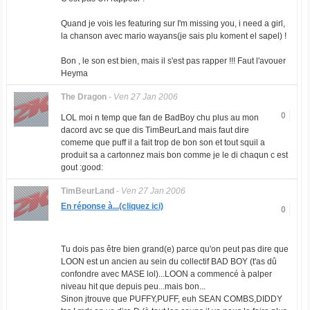
Quand je vois les featuring sur I'm missing you, i need a girl,
la chanson avec mario wayans(je sais plu koment el sapel) !
Bon , le son est bien, mais il s'est pas rapper !!! Faut l'avouer
Heyma
The Dragon
-
Ven 27 Jan 2006
0
LOL moi n temp que fan de BadBoy chu plus au mon
dacord avc se que dis TimBeurLand mais faut dire
comeme que puff il a fait trop de bon son et tout squil a
produit sa a cartonnez mais bon comme je le di chaqun c est
gout :good:
TimBeurLand
-
Ven 27 Jan 2006
En réponse à...(cliquez ici)
0
Tu dois pas être bien grand(e) parce qu'on peut pas dire que
LOON est un ancien au sein du collectif BAD BOY (t'as dû
confondre avec MASE lol)...LOON a commencé à palper
niveau hit que depuis peu...mais bon...
Sinon jtrouve que PUFFY,PUFF, euh SEAN COMBS,DIDDY