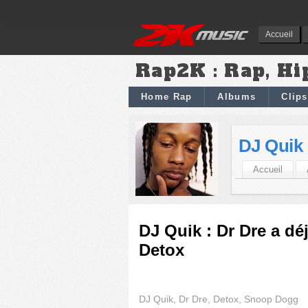
Accueil
Rap2K : Rap, Hi
Home Rap
Albums
Clips
DJ Quik
Accueil
DJ Quik : Dr Dre a d
Detox
DJ Quik, Dr Dre, Detox, Snoop Dogg