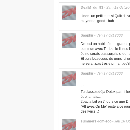
DealM_du_93
-
Sam 18 Oct 20
sinon, un petit truc, si Quik dit
moyenne :good: :buh:
Saaphir
-
Ven 17 Oct 2008
Dre est un habitué des grands p
commun avec Timbo, le fiasco 
Je ne serais pas surpris si dem
Et puis beaucoup de gens ici 
ne serait pas très étonnant qu'il
Saaphir
-
Ven 17 Oct 2008
lol
Tu classes déja Detox parmi les 
être jamais...
2pac a fait en 7 jours ce que Dr
"All Eyez On Me" reste à ce jour
des lyrics...)
summers-rcm-zoo
-
Jeu 16 Oc