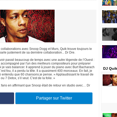
s collaborations avec Snoop Dogg et Murs, Quik trouve toujours le
arle justement de sa dernière collaboration... Dr Dre.
avoir passé beaucoup de temps avec une autre légende de l’Ouest :
t accompagné par l'un des meilleurs compositeurs pour préparer
i je vais balancer. Il apprend à jouer du piano avec Burt Bacharach
DJ Quik
st fou, il a perdu la tête. Il a quasiment 400 morceaux. En fait, je
'ai entendu que 60 chansons je pense. » Applaudissant le travail de
ou 7 Detox, s’il veut. C'est de la folie. »
fans en affirmant que Snoop était de retour en studio avec… Dr
Partager sur Twitter