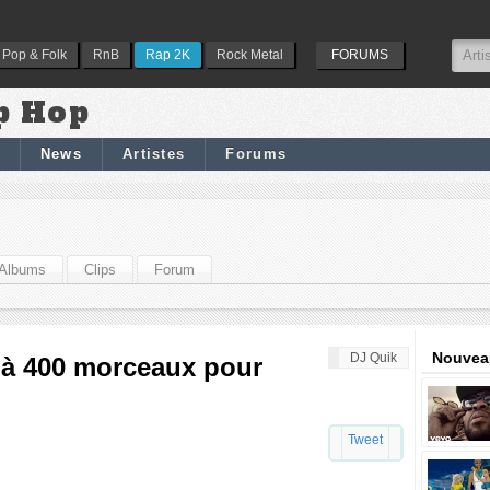
Pop & Folk
RnB
Rap 2K
Rock Metal
FORUMS
p Hop
News
Artistes
Forums
Albums
Clips
Forum
Nouveau
DJ Quik
éjà 400 morceaux pour
Tweet