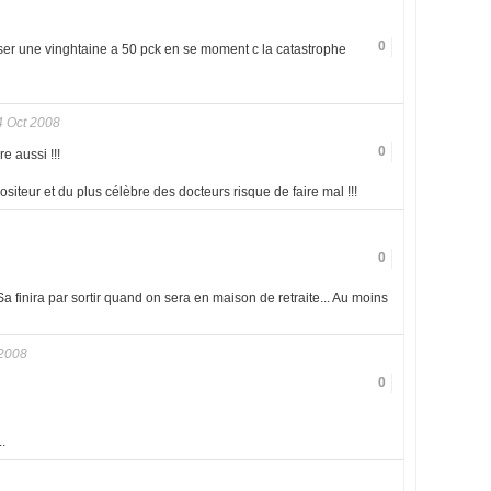
0
sser une vinghtaine a 50 pck en se moment c la catastrophe
4 Oct 2008
0
e aussi !!!
iteur et du plus célèbre des docteurs risque de faire mal !!!
0
a finira par sortir quand on sera en maison de retraite... Au moins
 2008
0
..