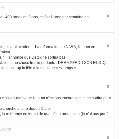
08
0
 vrai, 400 prods en 8 ans, ca fait 1 prod par semaine en
0
rojets qui avortent... La reformation de N.W.A, l'album en
Rakim...
ain il annonce que Detox ne sortira pas...
oublient une chose très importante...DRE A PERDU SON FILS. Ça
 n'ai pas trop la tête à la musique ces temps ci...
0
classics alors que l'album n'est pas encore sorti et ne sortira peut
e cherche à faire depuis 9 ans...
, la référence en terme de qualité de production (je n'ai pas parlé
t 2008
0