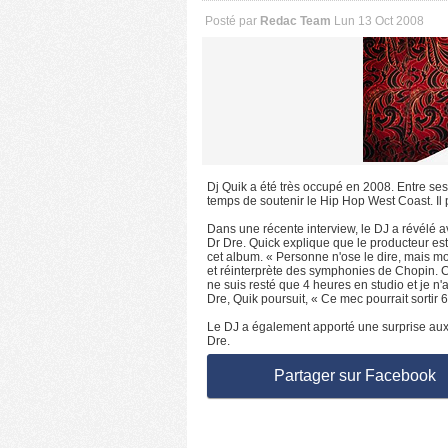
Posté par
Redac Team
Lun 13 Oct 2008
Dj Quik a été très occupé en 2008. Entre se
temps de soutenir le Hip Hop West Coast. Il p
Dans une récente interview, le DJ a révélé 
Dr Dre. Quick explique que le producteur es
cet album. « Personne n'ose le dire, mais mo
et réinterprète des symphonies de Chopin. C’e
ne suis resté que 4 heures en studio et je n
Dre, Quik poursuit, « Ce mec pourrait sortir 6 
Le DJ a également apporté une surprise aux 
Dre.
Partager sur Facebook