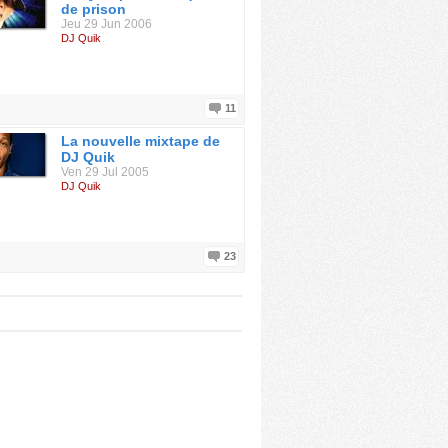
de prison
Jeu 29 Jun 2006
DJ Quik
11
La nouvelle mixtape de
DJ Quik
Ven 29 Jul 2005
DJ Quik
23