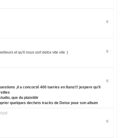
0
0
illeurs et qu'il nous sort detox vite vite :)
0
estions ,il a concocté 400 tueries en 8ans!!! jespere qu'il
eilles
dio, que du plaisiiiiir
oprier quelques dechets tracks de Detox pour son album
2008
0