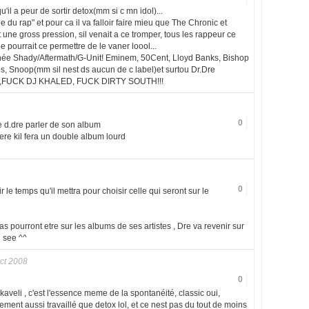
il a peur de sortir detox(mm si c mn idol)...
e du rap" et pour ca il va falloir faire mieu que The Chronic et
 une gross pression, sil venait a ce tromper, tous les rappeur ce
e pourrait ce permettre de le vaner loool...
nnée Shady/Aftermath/G-Unit! Eminem, 50Cent, Lloyd Banks, Bishop
, Snoop(mm sil nest ds aucun de c label)et surtou Dr.Dre
NE,FUCK DJ KHALED, FUCK DIRTY SOUTH!!!
0
e d.dre parler de son album
spere kil fera un double album lourd
0
 le temps qu'il mettra pour choisir celle qui seront sur le
pas pourront etre sur les albums de ses artistes , Dre va revenir sur
d see ^^
ct 2008
0
kaveli , c'est l'essence meme de la spontanéité, classic oui,
ent aussi travaillé que detox lol, et ce nest pas du tout de moins