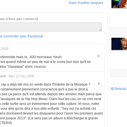
Dans d'autres langues
ous n'êtes pas connecté
Se connecter avec Facebook
 2008
0
ectionniste mais la...400 morceaux :heuh:
urais quand même un peu de mal a le croire,bon ben qu'il se
etox "classique" alors :coucou:
math
-
Mer 22 Oct 2008
0
rap a déjà été mis en vente dans l'histoire de la Musique ?
@2kmusic
a certainement pleinement conscience qu'il a pas le droit à
 dis pas ça parce qu'il est attendu depuis des années mais parce que
Classiques de la Hip Hop Music. Dans tout les cas, on ne s'en rend
 cette sortie sera un évènement pour cette culture, et nous, notre
our dire qu'on dira à nos ptits enfants : "hey oui j'ai acheté cet
 gens dormaient devant les disquaires pour l'avoir les premiers avant
eront jusque 2013". (Ce sera pas un album à télécharger & graver
ETER!!!)