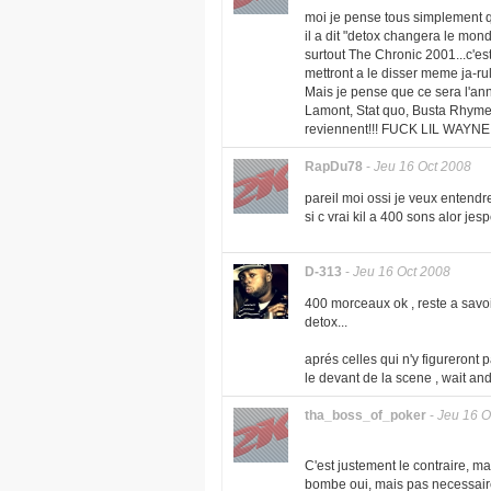
moi je pense tous simplement qu'
il a dit "detox changera le mond
surtout The Chronic 2001...c'est
mettront a le disser meme ja-rul
Mais je pense que ce sera l'a
Lamont, Stat quo, Busta Rhymes
reviennent!!! FUCK LIL WAY
RapDu78
-
Jeu 16 Oct 2008
pareil moi ossi je veux entendr
si c vrai kil a 400 sons alor je
D-313
-
Jeu 16 Oct 2008
400 morceaux ok , reste a savoir
detox...
aprés celles qui n'y figureront 
le devant de la scene , wait an
tha_boss_of_poker
-
Jeu 16 O
C'est justement le contraire, ma
bombe oui, mais pas necessairem