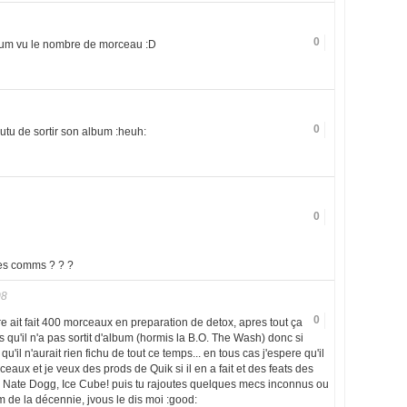
0
lbum vu le nombre de morceau :D
0
utu de sortir son album :heuh:
0
des comms ? ? ?
08
0
 ait fait 400 morceaux en preparation de detox, apres tout ça
qu'il n'a pas sortit d'album (hormis la B.O. The Wash) donc si
qu'il n'aurait rien fichu de tout ce temps... en tous cas j'espere qu'il
eaux et je veux des prods de Quik si il en a fait et des feats des
Nate Dogg, Ice Cube! puis tu rajoutes quelques mecs inconnus ou
m de la décennie, jvous le dis moi :good: