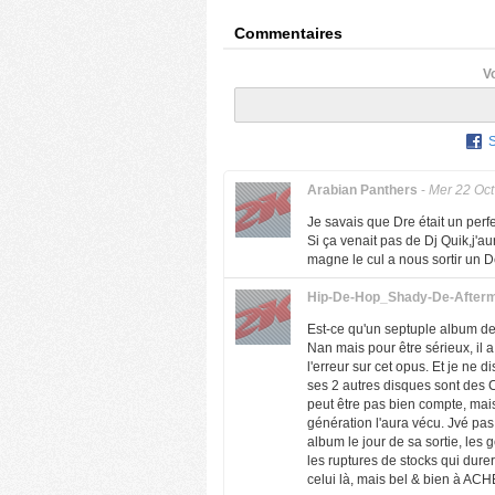
Commentaires
V
Arabian Panthers
-
Mer 22 Oct
Je savais que Dre était un perf
Si ça venait pas de Dj Quik,j'a
magne le cul a nous sortir un D
Hip-De-Hop_Shady-De-After
Est-ce qu'un septuple album de 
Nan mais pour être sérieux, il 
l'erreur sur cet opus. Et je ne
ses 2 autres disques sont des 
peut être pas bien compte, mais
génération l'aura vécu. Jvé pas v
album le jour de sa sortie, les
les ruptures de stocks qui dur
celui là, mais bel & bien à ACH