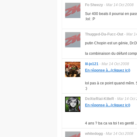
Fo Sheezy
-
Mar 14 Oct 2008
Sur 400 beats il pourrai en pa
:lol: :P
Thugged-Da-Fucc-Out
-
Mar 1
putin Chopin est un génie, Dr.Dr
la combinaison du défunt compos
lil-jo121
-
Mar 14 Oct 2008
En réponse à...(cliquez ici)
lol pas à ce point quand mêm. S
:)
DeXteRial-KilleR
-
Mar 14 Oct
En réponse à...(cliquez ici)
4 ans ? ba ca va toi t es gentil ..
whitedogg
-
Mar 14 Oct 2008