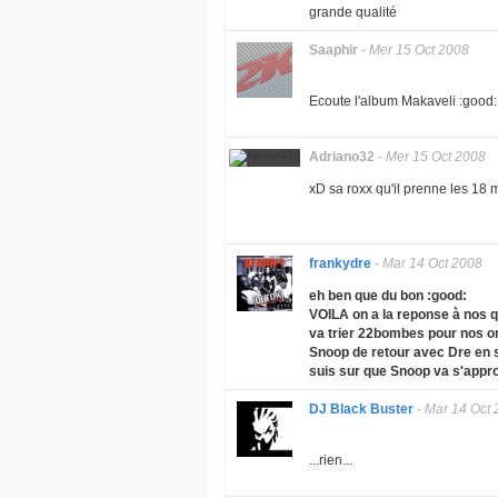
grande qualité
Saaphir
-
Mer 15 Oct 2008
Ecoute l'album Makaveli :good:
Adriano32
-
Mer 15 Oct 2008
xD sa roxx qu'il prenne les 18 me
frankydre
-
Mar 14 Oct 2008
eh ben que du bon :good:
VOILA on a la reponse à nos qu
va trier 22bombes pour nos or
Snoop de retour avec Dre en stu
suis sur que Snoop va s'appr
DJ Black Buster
-
Mar 14 Oct 
...rien...