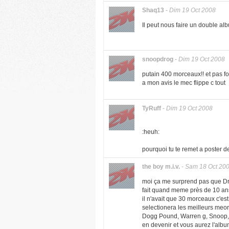
Shaq13
-
Dim 19 Oct 2008
Il peut nous faire un double a
snoopdrog
-
Dim 19 Oct 2008
putain 400 morceaux!! et pas fo
a mon avis le mec flippe c tout
TyRuff
-
Dim 19 Oct 2008
:heuh:
pourquoi tu te remet a poster 
the boy m.i.v.
-
Sam 18 Oct 20
moi ça me surprend pas que Dre
fait quand meme près de 10 ans 
il n'avait que 30 morceaux c'est 
selectionera les meilleurs meorc
Dogg Pound, Warren g, Snoop, 
en devenir et vous aurez l'albu