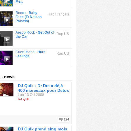
Me...
Rocca -
Baby
Rap Français
Face (Ft Nelson
Palacio)
Aesop Rock -
Get Out of
Rap US
the Car
Gucci Mane -
Hurt
Rap US
Feelings
 : news
DJ Quik : Dr Dre a déjà
400 morceaux pour Detox
Lun 13 Oct 2008
DJ Quik
124
DJ Quik prend cinq mois