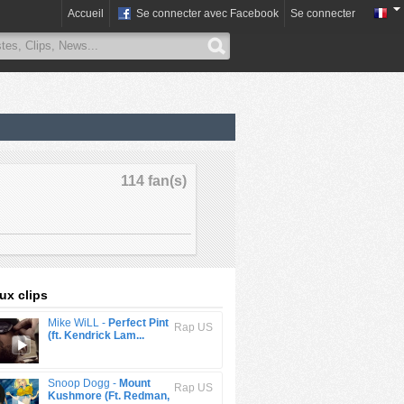
Accueil
Se connecter avec Facebook
Se connecter
114 fan(s)
x clips
Mike WiLL -
Perfect Pint
Rap US
(ft. Kendrick Lam...
Snoop Dogg -
Mount
Rap US
Kushmore (Ft. Redman,