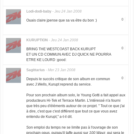
Lodi-dodi-baby
-
Jeu 24 Jan 2008
0
Ouais claire jpense que sa va étre du bon :)
KURUPTION
-
Jeu 24 Jan 2008
0
BRING THE WESTCOAST BACK KURUPT
ET UN CD COMMUN AVEC DJ QUICK NE POURRA
ETRE KE LOURD :good:
Sagittarius
-
Mer 23 Jan 2008
0
Depuis le succès critique de son album en commun
avec J.Wells, Kurupt reprend du service.
Pour son prochain album solo, le Young Gotti a fait appel aux
producteurs Hi-Tek et Terrace Martin. L'intéressé n'a fourni
que très peu d'éléments autour de ce projet. " Tout ce que j'ai
à dire, c'est que c'est différent que tout ce que vous avez
entendu de Kurupt," a-t-il dit.
Son emploi du temps ne se limite pas à l'ouvrage de son
prochain opus, puisqu'il taffe aussi sur
100 Wayz
, qui sera le