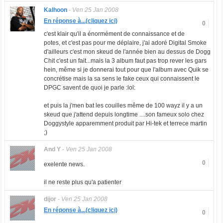
Kalhoon
-
Ven 25 Jan 2008
En réponse à...(cliquez ici)
0
c'est klair qu'il a énormément de connaissance et de
potes, et c'est pas pour me déplaire, j'ai adoré Digital Smoke
d'ailleurs c'est mon skeud de l'année bien au dessus de Dogg
Chit c'est un fait...mais la 3 album faut pas trop rever les gars
hein, même si je donnerai tout pour que l'album avec Quik se
concrétise mais la sa sens le fake ceux qui connaissent le
DPGC savent de quoi je parle :lol:
et puis la j'men bat les couilles même de 100 wayz il y a un
skeud que j'attend depuis longtime ....son fameux solo chez
Doggystyle apparemment produit par Hi-tek et terrece martin
;)
And Y
-
Ven 25 Jan 2008
0
exelente news.
il ne reste plus qu'a patienter
dijor
-
Ven 25 Jan 2008
En réponse à...(cliquez ici)
0