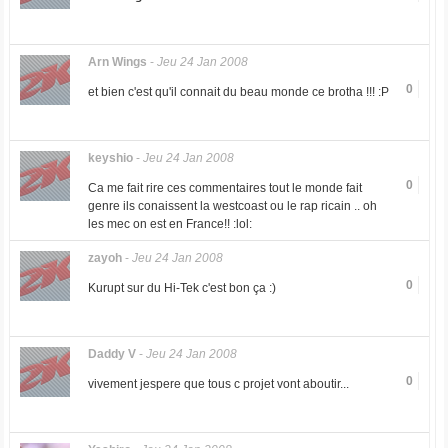
Arn Wings
-
Jeu 24 Jan 2008
0
et bien c'est qu'il connait du beau monde ce brotha !!! :P
keyshio
-
Jeu 24 Jan 2008
0
Ca me fait rire ces commentaires tout le monde fait
genre ils conaissent la westcoast ou le rap ricain .. oh
les mec on est en France!! :lol:
zayoh
-
Jeu 24 Jan 2008
0
Kurupt sur du Hi-Tek c'est bon ça :)
Daddy V
-
Jeu 24 Jan 2008
0
vivement jespere que tous c projet vont aboutir...