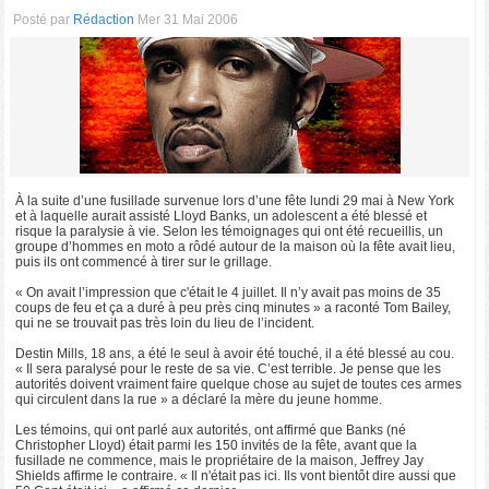
Posté par
Rédaction
Mer 31 Mai 2006
À la suite d’une fusillade survenue lors d’une fête lundi 29 mai à New York
et à laquelle aurait assisté Lloyd Banks, un adolescent a été blessé et
risque la paralysie à vie. Selon les témoignages qui ont été recueillis, un
groupe d’hommes en moto a rôdé autour de la maison où la fête avait lieu,
puis ils ont commencé à tirer sur le grillage.
« On avait l’impression que c'était le 4 juillet. Il n’y avait pas moins de 35
coups de feu et ça a duré à peu près cinq minutes » a raconté Tom Bailey,
qui ne se trouvait pas très loin du lieu de l’incident.
Destin Mills, 18 ans, a été le seul à avoir été touché, il a été blessé au cou.
« Il sera paralysé pour le reste de sa vie. C’est terrible. Je pense que les
autorités doivent vraiment faire quelque chose au sujet de toutes ces armes
qui circulent dans la rue » a déclaré la mère du jeune homme.
Les témoins, qui ont parlé aux autorités, ont affirmé que Banks (né
Christopher Lloyd) était parmi les 150 invités de la fête, avant que la
fusillade ne commence, mais le propriétaire de la maison, Jeffrey Jay
Shields affirme le contraire. « Il n'était pas ici. Ils vont bientôt dire aussi que