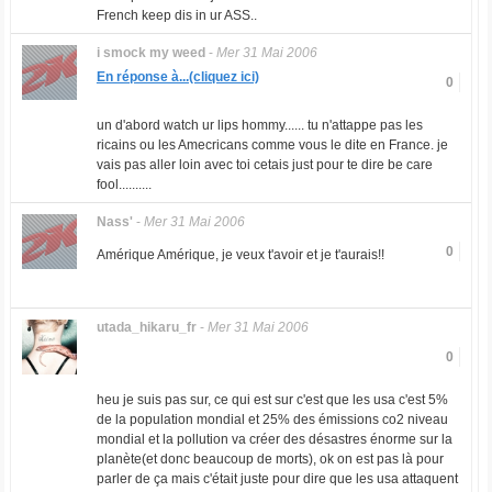
French keep dis in ur ASS..
i smock my weed
-
Mer 31 Mai 2006
En réponse à...(cliquez ici)
0
un d'abord watch ur lips hommy...... tu n'attappe pas les
ricains ou les Amecricans comme vous le dite en France. je
vais pas aller loin avec toi cetais just pour te dire be care
fool..........
Nass'
-
Mer 31 Mai 2006
0
Amérique Amérique, je veux t'avoir et je t'aurais!!
utada_hikaru_fr
-
Mer 31 Mai 2006
0
heu je suis pas sur, ce qui est sur c'est que les usa c'est 5%
de la population mondial et 25% des émissions co2 niveau
mondial et la pollution va créer des désastres énorme sur la
planète(et donc beaucoup de morts), ok on est pas là pour
parler de ça mais c'était juste pour dire que les usa attaquent