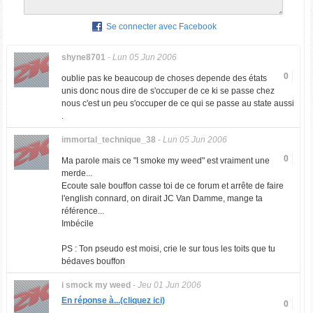
Se connecter avec Facebook
shyne8701
-
Lun 05 Jun 2006
0
oublie pas ke beaucoup de choses depende des états
unis donc nous dire de s'occuper de ce ki se passe chez
nous c'est un peu s'occuper de ce qui se passe au state aussi
.
immortal_technique_38
-
Lun 05 Jun 2006
0
Ma parole mais ce "I smoke my weed" est vraiment une
merde...
Ecoute sale bouffon casse toi de ce forum et arrête de faire
l'english connard, on dirait JC Van Damme, mange ta
référence...
Imbécile
PS : Ton pseudo est moisi, crie le sur tous les toits que tu
bédaves bouffon
i smock my weed
-
Jeu 01 Jun 2006
En réponse à...(cliquez ici)
0