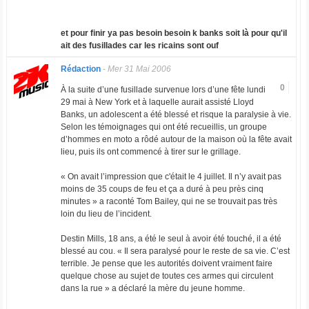
et pour finir ya pas besoin besoin k banks soit là pour qu'il
ait des fusillades car les ricains sont ouf
Rédaction
-
Mer 31 Mai 2006
0
À la suite d’une fusillade survenue lors d’une fête lundi
29 mai à New York et à laquelle aurait assisté Lloyd
Banks, un adolescent a été blessé et risque la paralysie à vie.
Selon les témoignages qui ont été recueillis, un groupe
d’hommes en moto a rôdé autour de la maison où la fête avait
lieu, puis ils ont commencé à tirer sur le grillage.
« On avait l’impression que c'était le 4 juillet. Il n’y avait pas
moins de 35 coups de feu et ça a duré à peu près cinq
minutes » a raconté Tom Bailey, qui ne se trouvait pas très
loin du lieu de l’incident.
Destin Mills, 18 ans, a été le seul à avoir été touché, il a été
blessé au cou. « Il sera paralysé pour le reste de sa vie. C’est
terrible. Je pense que les autorités doivent vraiment faire
quelque chose au sujet de toutes ces armes qui circulent
dans la rue » a déclaré la mère du jeune homme.