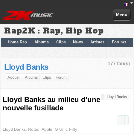
Menu
Rap2K : Rap, Hip Hop
Home Rap
Albums
Clips
News
Artistes
Forums
177 fan(s)
Lloyd Banks
Accueil
Albums
Clips
Forum
Lloyd Banks
Lloyd Banks au milieu d'une
nouvelle fusillade
Lloyd Banks, Rotten Apple, G Unit, Fifty