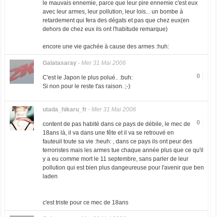
le mauvais ennemie, parce que leur pire ennemie c'est eux
avec leur armes, leur pollution, leur lois... un bombe à
retardement qui fera des dégats et pas que chez eux(en
dehors de chez eux ils ont l'habitude remarque)
encore une vie gachée à cause des armes :huh:
Galatasaray
-
Mer 31 Mai 2006
0
C'est le Japon le plus polué.. :buh:
Si non pour le reste t'as raison. ;-)
utada_hikaru_fr
-
Mer 31 Mai 2006
0
content de pas habité dans ce pays de débile, le mec de
18ans là, il va dans une fête et il va se retrouvé en
fauteuil toute sa vie :heuh: , dans ce pays ils ont peur des
terroristes mais les armes tue chaque année plus que ce qu'il
y a eu comme mort le 11 septembre, sans parler de leur
pollution qui est bien plus dangeureuse pour l'avenir que ben
laden
c'est triste pour ce mec de 18ans