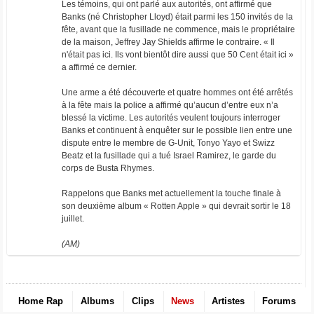
Les témoins, qui ont parlé aux autorités, ont affirmé que
Banks (né Christopher Lloyd) était parmi les 150 invités de la
fête, avant que la fusillade ne commence, mais le propriétaire
de la maison, Jeffrey Jay Shields affirme le contraire. « Il
n'était pas ici. Ils vont bientôt dire aussi que 50 Cent était ici »
a affirmé ce dernier.
Une arme a été découverte et quatre hommes ont été arrêtés
à la fête mais la police a affirmé qu’aucun d’entre eux n’a
blessé la victime. Les autorités veulent toujours interroger
Banks et continuent à enquêter sur le possible lien entre une
dispute entre le membre de G-Unit, Tonyo Yayo et Swizz
Beatz et la fusillade qui a tué Israel Ramirez, le garde du
corps de Busta Rhymes.
Rappelons que Banks met actuellement la touche finale à
son deuxième album « Rotten Apple » qui devrait sortir le 18
juillet.
(AM)
Home Rap
Albums
Clips
News
Artistes
Forums