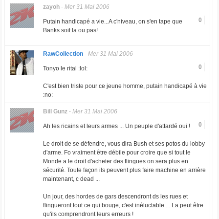
zayoh
-
Mer 31 Mai 2006
0
Putain handicapé a vie...A c'niveau, on s'en tape que
Banks soit la ou pas!
RawCollection
-
Mer 31 Mai 2006
0
Tonyo le rital :lol:
C'est bien triste pour ce jeune homme, putain handicapé à vie
:no:
Bill Gunz
-
Mer 31 Mai 2006
0
Ah les ricains et leurs armes ... Un peuple d'attardé oui !
Le droit de se défendre, vous dira Bush et ses potos du lobby
d'arme. Fo vraiment être débile pour croire que si tout le
Monde a le droit d'acheter des flingues on sera plus en
sécurité. Toute façon ils peuvent plus faire machine en arrière
maintenant, c dead ...
Un jour, des hordes de gars descendront ds les rues et
flingueront tout ce qui bouge, c'est inéluctable ... La peut être
qu'ils comprendront leurs erreurs !