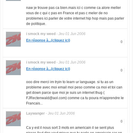
naw je trouve pas ca bien.mais ici c comme ca alore meller
vous de c qui c pas en France et pas c meler de no
problemes ici.parler de votre internet hip hop mais pas parler
de politique.
i smock my weed
-
Jeu 01 Jun 2006
En réponse à...(cliquez ici)
0
i smock my weed
-
Jeu 01 Jun 2006
En réponse à...(cliquez ici)
0
ooo dire merci im tryin to learn ur language. si tu as un
probleme avec moi email moi peso comme ca moi et toi can
get down parce que moi je suis un internet thug (
FJRectenwald@aol.com
) comme ca tu poura m'apprendre le
Francais...
Laywanger
-
Jeu 01 Jun 2006
0
Ca y est il nous sort 3 mots en americain il se sent plus