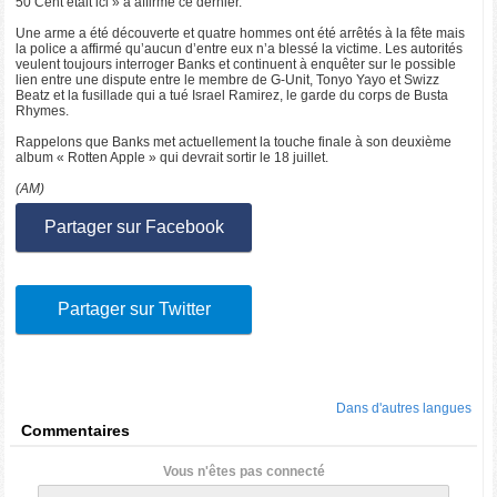
50 Cent était ici » a affirmé ce dernier.
Une arme a été découverte et quatre hommes ont été arrêtés à la fête mais
la police a affirmé qu’aucun d’entre eux n’a blessé la victime. Les autorités
veulent toujours interroger Banks et continuent à enquêter sur le possible
lien entre une dispute entre le membre de G-Unit, Tonyo Yayo et Swizz
Beatz et la fusillade qui a tué Israel Ramirez, le garde du corps de Busta
Rhymes.
Rappelons que Banks met actuellement la touche finale à son deuxième
album « Rotten Apple » qui devrait sortir le 18 juillet.
(AM)
Partager sur Facebook
Partager sur Twitter
Dans d'autres langues
Commentaires
Vous n'êtes pas connecté