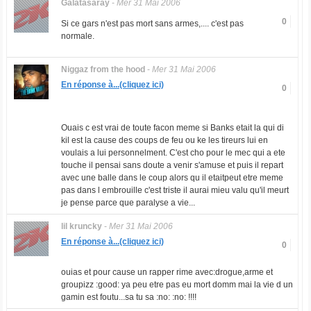
Galatasaray
-
Mer 31 Mai 2006
0
Si ce gars n'est pas mort sans armes,.... c'est pas
normale.
Niggaz from the hood
-
Mer 31 Mai 2006
En réponse à...(cliquez ici)
0
Ouais c est vrai de toute facon meme si Banks etait la qui di
kil est la cause des coups de feu ou ke les tireurs lui en
voulais a lui personnelment. C'est cho pour le mec qui a ete
touche il pensai sans doute a venir s'amuse et puis il repart
avec une balle dans le coup alors qu il etaitpeut etre meme
pas dans l embrouille c'est triste il aurai mieu valu qu'il meurt
je pense parce que paralyse a vie...
lil kruncky
-
Mer 31 Mai 2006
En réponse à...(cliquez ici)
0
ouias et pour cause un rapper rime avec:drogue,arme et
groupizz :good: ya peu etre pas eu mort domm mai la vie d un
gamin est foutu...sa tu sa :no: :no: !!!!