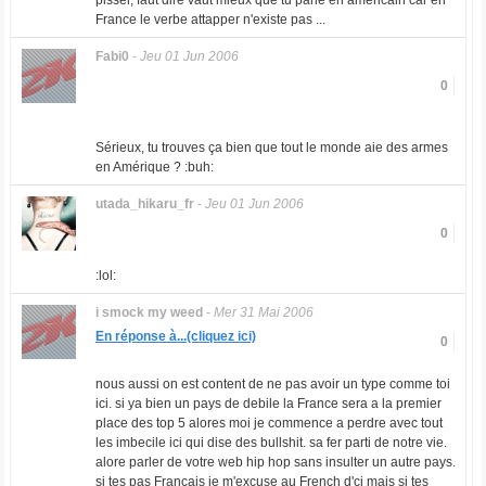
pisser, faut dire vaut mieux que tu parle en americain car en
France le verbe attapper n'existe pas ...
Fabi0
-
Jeu 01 Jun 2006
0
Sérieux, tu trouves ça bien que tout le monde aie des armes
en Amérique ? :buh:
utada_hikaru_fr
-
Jeu 01 Jun 2006
0
:lol:
i smock my weed
-
Mer 31 Mai 2006
En réponse à...(cliquez ici)
0
nous aussi on est content de ne pas avoir un type comme toi
ici. si ya bien un pays de debile la France sera a la premier
place des top 5 alores moi je commence a perdre avec tout
les imbecile ici qui dise des bullshit. sa fer parti de notre vie.
alore parler de votre web hip hop sans insulter un autre pays.
si tes pas Francais je m'excuse au French d'ci mais si tes