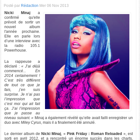
Posté par
Rédaction
Mer 06 Nov 2013
Nicki Minaj
a
confirmé qu'elle
prévoit de sortir un
nouvel album
l'année prochaine.
Elle en parle lors
d’une interview avec
la radio 105.1
Powerhouse.
La rappeuse a
déclaré :
« J’ai déjà
commencé... En
2014 certainement !
C’est très différent
de tout ce que je
fais, j’en suis
surprise. Je n’ai pas
l’impression que
c’est moi qui ait fait
ça. J’ai l’impression
que je passe au
niveau suivant. »
Minaj a également révélé qu’elle avait failli enregistrer un
duo ave
c Miley Cyrus
, mais il a finalement été annulé.
Le dernier album de
Nicki Minaj
, «
Pink Friday : Roman Reloaded
», est
sorti en avril 2012, et a rencontré un énorme succès dans les charts,