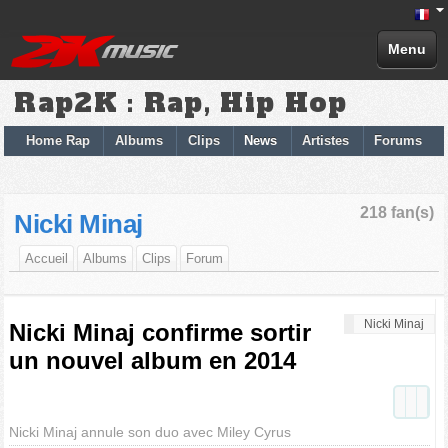
Menu
Rap2K : Rap, Hip Hop
Home Rap
Albums
Clips
News
Artistes
Forums
218 fan(s)
Nicki Minaj
Accueil
Albums
Clips
Forum
Nicki Minaj
Nicki Minaj confirme sortir
un nouvel album en 2014
Nicki Minaj annule son duo avec Miley Cyrus