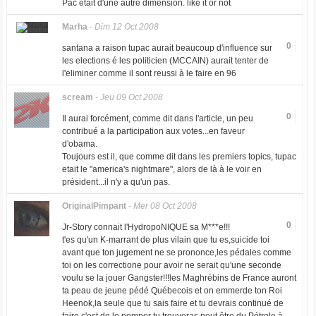
Pac était d'une autre dimension. like it or not
Marha
-
Dim 12 Oct 2008
0
santana a raison tupac aurait beaucoup d'influence sur
les elections é les politicien (MCCAIN) aurait tenter de
l'eliminer comme il sont reussi à le faire en 96
scream
-
Jeu 09 Oct 2008
0
Il aurai forcément, comme dit dans l'article, un peu
contribué a la participation aux votes...en faveur
d'obama.
Toujours est il, que comme dit dans les premiers topics, tupac
etait le "america's nightmare", alors de là à le voir en
président...il n'y a qu'un pas.
OriginalPimpant
-
Mer 08 Oct 2008
0
Jr-Story connait l'HydropoNIQUE sa M***e!!!
t'es qu'un K-marrant de plus vilain que tu es,suicide toi
avant que ton jugement ne se prononce,les pédales comme
toi on les correctione pour avoir ne serait qu'une seconde
voulu se la jouer Gangster!!!les Maghrébins de France auront
ta peau de jeune pédé Québecois et on emmerde ton Roi
Heenok,la seule que tu sais faire et tu devrais continué de