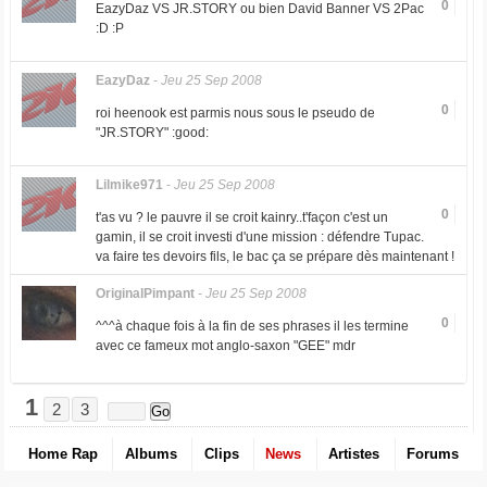
0
EazyDaz VS JR.STORY ou bien David Banner VS 2Pac
:D :P
EazyDaz
-
Jeu 25 Sep 2008
0
roi heenook est parmis nous sous le pseudo de
"JR.STORY" :good:
Lilmike971
-
Jeu 25 Sep 2008
0
t'as vu ? le pauvre il se croit kainry..t'façon c'est un
gamin, il se croit investi d'une mission : défendre Tupac.
va faire tes devoirs fils, le bac ça se prépare dès maintenant !
OriginalPimpant
-
Jeu 25 Sep 2008
0
^^^à chaque fois à la fin de ses phrases il les termine
avec ce fameux mot anglo-saxon "GEE" mdr
1
2
3
Home Rap
Albums
Clips
News
Artistes
Forums