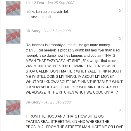
l'oeil 2 l'est
-
Jeu 25 Sep 2008
0
mé ks kon pe en savoir :lol:
laissez le trankil
JR-Story
-
Jeu 25 Sep 2008
0
Roi heenok is probably dumb but he got more money
than u ,Roi heenok is probably dumb but hes flyer than u roi
heenok is so dumb now hes famous and you aint THATS
MEAN THAT EAZYDAZ AINT SHIT _514 we got that crack,
24/7 MONEY WONT STOP COMMIN CUZ FIENDS WONT
STOP CALLIN. DONT MATTER WHUT YALL THINKIN BOUT
ME IM STILL DOING MY THING. IM ABOUT MY MONEY.
WHUT YOU KNOW ABOUT 10G‘Z INNA THE TABLE ? WHUT
U KNOW ABOUT 4500 ONCES ? WHE AINT HUNGRY BUT
WE ALWAYZ IN THE KITCHEN WHUT WE COOCKIN‘ AT ?
JR-Story
-
Jeu 25 Sep 2008
0
I FROM THE HOOD AND THATS HOW SHITZ GO ,
THATS A REAL STREET TALKIN AND WHEREZ THE
PROBLM ? I FROM THE STREETS MAN. HATE ME OR LOVE