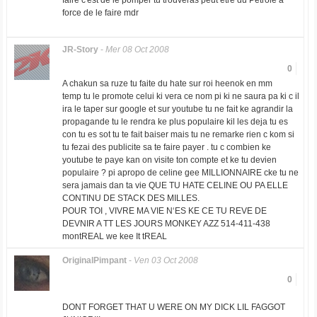
faire c'est de le pomper tu trouveras peut être du Pétrole à
force de le faire mdr
JR-Story
-
Mer 08 Oct 2008
0
A chakun sa ruze tu faite du hate sur roi heenok en mm
temp tu le promote celui ki vera ce nom pi ki ne saura pa ki c il
ira le taper sur google et sur youtube tu ne fait ke agrandir la
propagande tu le rendra ke plus populaire kil les deja tu es
con tu es sot tu te fait baiser mais tu ne remarke rien c kom si
tu fezai des publicite sa te faire payer . tu c combien ke
youtube te paye kan on visite ton compte et ke tu devien
populaire ? pi apropo de celine gee MILLIONNAIRE cke tu ne
sera jamais dan ta vie QUE TU HATE CELINE OU PA ELLE
CONTINU DE STACK DES MILLES.
POUR TOI , VIVRE MA VIE N‘ES KE CE TU REVE DE
DEVNIR A TT LES JOURS MONKEY AZZ 514-411-438
montREAL we kee It tREAL
OriginalPimpant
-
Ven 03 Oct 2008
0
DONT FORGET THAT U WERE ON MY DICK LIL FAGGOT