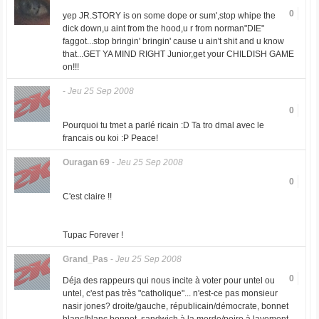
0
yep JR.STORY is on some dope or sum',stop whipe the
dick down,u aint from the hood,u r from norman"DIE"
faggot...stop bringin' bringin' cause u ain't shit and u know
that...GET YA MIND RIGHT Junior,get your CHILDISH GAME
on!!!
-
Jeu 25 Sep 2008
0
Pourquoi tu tmet a parlé ricain :D Ta tro dmal avec le
francais ou koi :P Peace!
Ouragan 69
-
Jeu 25 Sep 2008
0
C'est claire !!
Tupac Forever !
Grand_Pas
-
Jeu 25 Sep 2008
0
Déja des rappeurs qui nous incite à voter pour untel ou
untel, c'est pas très "catholique"... n'est-ce pas monsieur
nasir jones? droite/gauche, républicain/démocrate, bonnet