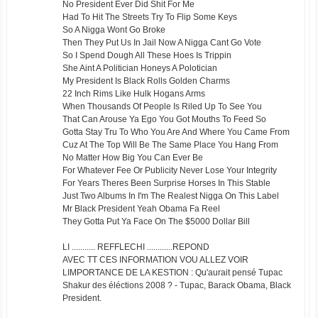
No President Ever Did Shit For Me
Had To Hit The Streets Try To Flip Some Keys
So A Nigga Wont Go Broke
Then They Put Us In Jail Now A Nigga Cant Go Vote
So I Spend Dough All These Hoes Is Trippin
She Aint A Politician Honeys A Polotician
My President Is Black Rolls Golden Charms
22 Inch Rims Like Hulk Hogans Arms
When Thousands Of People Is Riled Up To See You
That Can Arouse Ya Ego You Got Mouths To Feed So
Gotta Stay Tru To Who You Are And Where You Came From
Cuz At The Top Will Be The Same Place You Hang From
No Matter How Big You Can Ever Be
For Whatever Fee Or Publicity Never Lose Your Integrity
For Years Theres Been Surprise Horses In This Stable
Just Two Albums In I'm The Realest Nigga On This Label
Mr Black President Yeah Obama Fa Reel
They Gotta Put Ya Face On The $5000 Dollar Bill
LI ........... REFFLECHI ............REPOND
AVEC TT CES INFORMATION VOU ALLEZ VOIR
LIMPORTANCE DE LA KESTION : Qu'aurait pensé Tupac
Shakur des éléctions 2008 ? - Tupac, Barack Obama, Black
President.