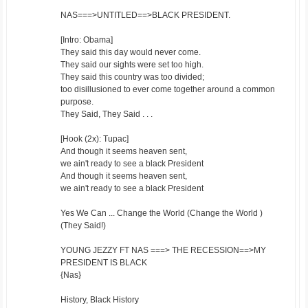
NAS===>UNTITLED==>BLACK PRESIDENT.
[Intro: Obama]
They said this day would never come.
They said our sights were set too high.
They said this country was too divided;
too disillusioned to ever come together around a common
purpose.
They Said, They Said . . .
[Hook (2x): Tupac]
And though it seems heaven sent,
we ain't ready to see a black President
And though it seems heaven sent,
we ain't ready to see a black President
Yes We Can ... Change the World (Change the World )
(They Said!)
YOUNG JEZZY FT NAS ===> THE RECESSION==>MY
PRESIDENT IS BLACK
{Nas}
History, Black History