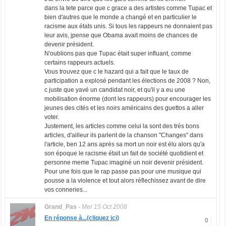
dans la tete parce que c grace a des artistes comme Tupac et
bien d'autres que le monde a changé et en particulier le
racisme aux états unis. Si tous les rappeurs ne donnaient pas
leur avis, jpense que Obama avait moins de chances de
devenir président.
N'oublions pas que Tupac était super influant, comme
certains rappeurs actuels.
Vous trouvez que c le hazard qui a fait que le taux de
participation a explosé pendant les élections de 2008 ? Non,
c juste que yavé un candidat noir, et qu'il y a eu une
mobilisation énorme (dont les rappeurs) pour encourager les
jeunes des cités et les noirs américains des guettos a aller
voter.
Justement, les articles comme celui la sont des trés bons
articles, d'ailleur ils parlent de la chanson "Changes" dans
l'article, ben 12 ans aprés sa mort un noir est élu alors qu'a
son époque le racisme était un fait de société quotidient et
personne meme Tupac imaginé un noir devenir président.
Pour une fois que le rap passe pas pour une musique qui
pousse a la violence et tout alors réflechissez avant de dire
vos conneries...
Grand_Pas
-
Mer 15 Oct 2008
En réponse à...(cliquez ici)
0