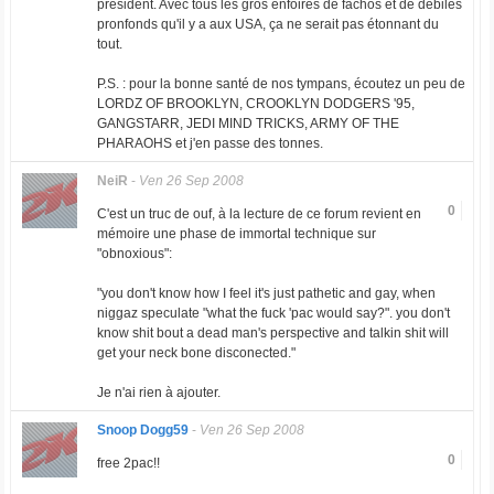
président. Avec tous les gros enfoirés de fachos et de débiles
pronfonds qu'il y a aux USA, ça ne serait pas étonnant du
tout.
P.S. : pour la bonne santé de nos tympans, écoutez un peu de
LORDZ OF BROOKLYN, CROOKLYN DODGERS '95,
GANGSTARR, JEDI MIND TRICKS, ARMY OF THE
PHARAOHS et j'en passe des tonnes.
NeiR
-
Ven 26 Sep 2008
0
C'est un truc de ouf, à la lecture de ce forum revient en
mémoire une phase de immortal technique sur
"obnoxious":
"you don't know how I feel it's just pathetic and gay, when
niggaz speculate "what the fuck 'pac would say?". you don't
know shit bout a dead man's perspective and talkin shit will
get your neck bone disconected."
Je n'ai rien à ajouter.
Snoop Dogg59
-
Ven 26 Sep 2008
0
free 2pac!!