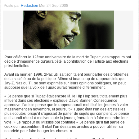
Posté par
Rédaction
Mer 24 Sep 2008
Pour célébrer le 12ème anniversaire de la mort de Tupac, des rappeurs ont
décidé d’imaginer ce qu’aurait été la contribution de l’artiste aux élections
présidentielles.
Avant sa mort en 1996, 2Pac utilisait son talent pour parler des problèmes
de la société ou de la politique. Même si beaucoup de rappeurs tels que
Jay-Z, Nas ou T.I. se sont exprimés sur leurs opinions politiques, on peut
supposer que la voix de Tupac aurait résonné différemment.
« Je pense que si Tupac était encore là, le Hip Hop serait totalement plus
influent dans ces élections » explique David Banner. Consequence
approuve, l’artiste pense que le rappeur aurait mobilisé les jeunes à voter
massivement en novembre, et poursuit « Tupac était l’un des artistes les
plus écoutés lorsqu’il s’agissait de parler de sujets qui comptent. Je pense
qu’il aurait réussi à motiver toute la jeune génération à faire entendre leur
vote. » Le rappeur du Mississippi continue « Je pense qu’il fait partie de
ceux qui rassemblent. Il était l’un des rares artistes à pouvoir utiliser sa
notoriété pour faire bouger les choses. »