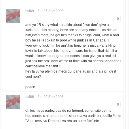
raf69
-
Jeu 25 Sep 2008
0
and yo JR story what r u talkin about ? we don't give a
fuck about his money, there are so many emcees as rich as
him,even more, he got rich thanks to drugs, cool, what a bad
boy he sells cokain to poor white junkies in Canada !!!
wowww :o fuck him he ain't hip hop, he is just a Paris Hilton
lovin' to talk about his money, im sure he is not that rich, If u
want to know about good emecees, i can give ya a real list
just ask me bro', dont waste ur time with roi heenok ahahaha i
can't believe that shit !!
hey ta vu ya plein de mecs qui parle aussi anglais ici, c'est
cool non?
peace
raf69
-
Jeu 25 Sep 2008
0
oh les mecs parlez pas de roi heenok sur un site de hip
hop merde c nimporte quoi, sinon ca va partir en couille !! mdr
"Vous avez vu Deniro il va réa un autre film" etc....