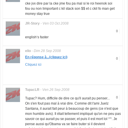
cke jvx dire par la cke jme fou pa mal si le roi heenok soi
fou ou non limportant c kil stack son $$ et c ckil fo man get
money stay true
JR-Story
-
Ven 03 Oct 2008
0
english‘s faster
elio
-
Dim 28 Sep 2008
En réponse à...(cliquez ici)
0
Cliquez ici
TupacLR
-
Ven 26 Sep 2008
0
Tupac? Hum, difficile de dire ce qu'il aurait pu penser...
On s'en fout pas mal à vrai dire. Comme dit l'ami Juelz
Santana, il aurait fait peur à beaucoup de gens (ce n'est que
mon humble avis). Il était tellement impliqué qu'on ne peu pas
savoir ce qui aurait pu se passer, et puis il est mort lol ^^. Je
pense aussi qu'Obama va se faire buter si il devient