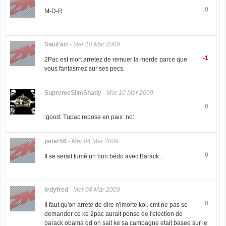
0
M-D-R
Siaul'art
-
Mar 10 Mar 2009
-1
2Pac est mort arretez de remuer la merde parce que
vous fantasmez sur ses pecs.
SupremeSlimShady
-
Mar 10 Mar 2009
0
:good: Tupac repose en paix :no:
peter56
-
Mer 04 Mar 2009
0
Il se serait fumé un bon bédo avec Barack...
ledyfred
-
Mer 04 Mar 2009
0
Il faut qu'on arrete de dire n'imorte koi. cmt ne pas se
demander ce ke 2pac aurait pense de l'election de
barack obama qd on sait ke sa campagne etait basee sur le