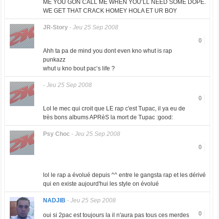
ME YOU GON CALL ME WHEN YOU‘LL NEED SOME DOPE.
WE GET THAT CRACK HOMEY HOLA ET UR BOY
JR-Story
-
Jeu 25 Sep 2008
0
Ahh ta pa de mind you dont even kno whut is rap
punkazz
whut u kno bout pac‘s life ?
-
Jeu 25 Sep 2008
0
Lol le mec qui croit que LE rap c'est Tupac, il ya eu de
très bons albums APRèS la mort de Tupac :good:
Psy Choc
-
Jeu 25 Sep 2008
0
lol le rap a évolué depuis ^^ entre le gangsta rap et les dérivé
qui en existe aujourd'hui les style on évolué
NADJIB
-
Jeu 25 Sep 2008
0
oui si 2pac est toujours la il n'aura pas tous ces merdes