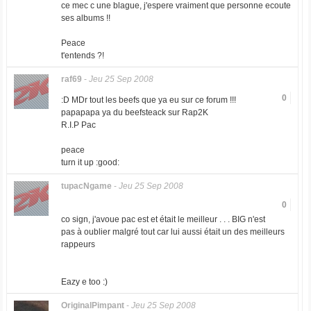
ce mec c une blague, j'espere vraiment que personne ecoute
ses albums !!
Peace
t'entends ?!
raf69
-
Jeu 25 Sep 2008
0
:D MDr tout les beefs que ya eu sur ce forum !!!
papapapa ya du beefsteack sur Rap2K
R.I.P Pac
peace
turn it up :good:
tupacNgame
-
Jeu 25 Sep 2008
0
co sign, j'avoue pac est et était le meilleur . . . BIG n'est
pas à oublier malgré tout car lui aussi était un des meilleurs
rappeurs
Eazy e too :)
OriginalPimpant
-
Jeu 25 Sep 2008