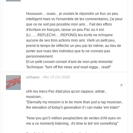
Huuuuum.... ouais... je voulais te répondre un truc un peu
intelligent mais vu l'ensemble de tes commentaires, j'ai peur
que ce ne soit pas possible mon ami.... Fait des effors
d'écriture en français, laisse un peu Pac ou il est.
(LI........REFLECHI......REPOND) tes écrits ne m'inspire
aucune de ses trois actions mon ami. Vielli un petit peu,
prend le temps de réfléchir un peu par toi même, au lieu de
porter aux nues des individus que tu ne connais pas
personnelement.
Et un petit conseil conseil d'ami de mon poto Immortal
Technique: "turn off the newz and read nigga... read!"
taftupac
-
Mer 15 Oct 2008
0
ohh les mecs Pac était plus qu'un rappeur, artiste ,
musicien...
"Eternally my mission is to be more than just a rap musician,
the elevation of today's generation if i can make 'em listen"
"Now you got 5 million people(nbre de ventes d'All eyes on
me a ce moment) listening , it's time to tell 'em something"