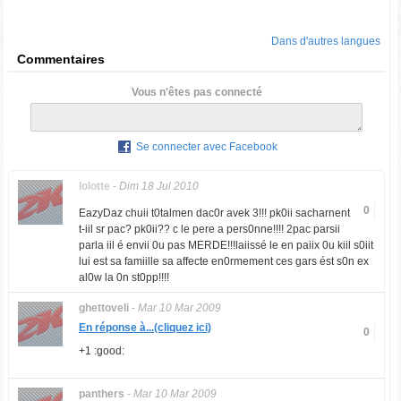
Dans d'autres langues
Commentaires
Vous n'êtes pas connecté
Se connecter avec Facebook
lolotte
-
Dim 18 Jul 2010
0
EazyDaz chuii t0talmen dac0r avek 3!!! pk0ii sacharnent
t-iil sr pac? pk0ii?? c le pere a pers0nne!!!! 2pac parsii
parla iil é envii 0u pas MERDE!!!laiissé le en paiix 0u kiil s0iit
lui est sa famiille sa affecte en0rmement ces gars ést s0n ex
al0w la 0n st0pp!!!!
ghettoveli
-
Mar 10 Mar 2009
En réponse à...(cliquez ici)
0
+1 :good:
panthers
-
Mar 10 Mar 2009