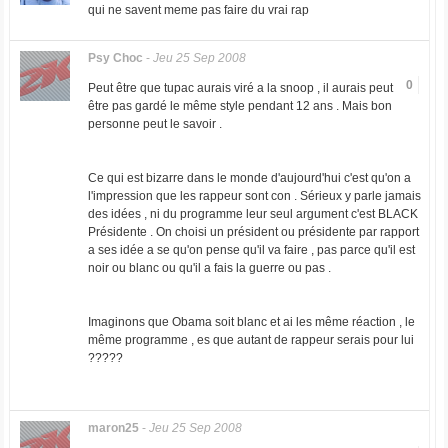
qui ne savent meme pas faire du vrai rap
Psy Choc
-
Jeu 25 Sep 2008
0
Peut être que tupac aurais viré a la snoop , il aurais peut
être pas gardé le même style pendant 12 ans . Mais bon
personne peut le savoir .
Ce qui est bizarre dans le monde d'aujourd'hui c'est qu'on a
l'impression que les rappeur sont con . Sérieux y parle jamais
des idées , ni du programme leur seul argument c'est BLACK
Présidente . On choisi un président ou présidente par rapport
a ses idée a se qu'on pense qu'il va faire , pas parce qu'il est
noir ou blanc ou qu'il a fais la guerre ou pas .
Imaginons que Obama soit blanc et ai les même réaction , le
même programme , es que autant de rappeur serais pour lui
?????
maron25
-
Jeu 25 Sep 2008