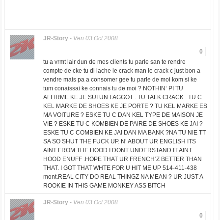
JR-Story
-
Ven 03 Oct 2008
0
tu a vrmt lair dun de mes clients tu parle san te rendre
compte de cke tu di lache le crack man le crack c just bon a
vendre mais pa a consomer gee tu parle de moi kom si ke
tum conaissai ke connais tu de moi ? NOTHIN‘ PI TU
AFFIRME KE JE SUI UN FAGGOT : TU TALK CRACK . TU C
KEL MARKE DE SHOES KE JE PORTE ? TU KEL MARKE ES
MA VOITURE ? ESKE TU C DAN KEL TYPE DE MAISON JE
VIE ? ESKE TU C KOMBIEN DE PAIRE DE SHOES KE JAI ?
ESKE TU C COMBIEN KE JAI DAN MA BANK ?NA TU NIE TT
SA SO SHUT THE FUCK UP. N‘ ABOUT UR ENGLISH ITS
AINT FROM THE HOOD I DONT UNDERSTAND IT AINT
HOOD ENUFF .HOPE THAT UR FRENCH‘Z BETTER THAN
THAT. I GOT THAT WHTE FOR U HIT ME UP 514-411-438
mont.REAL CITY DO REAL THINGZ NA MEAN ? UR JUST A
ROOKIE IN THIS GAME MONKEY ASS BITCH
JR-Story
-
Ven 03 Oct 2008
0