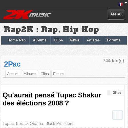
Menu
Rap2K : Rap, Hip Hop
Home Rap
Albums
Clips
News
Artistes
Forums
744 fan(s)
2Pac
Accueil
Albums
Clips
Forum
2Pac
Qu'aurait pensé Tupac Shakur
des éléctions 2008 ?
Tupac, Barack Obama, Black President