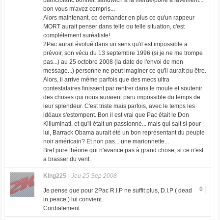
blanc/blanc bonnet, sandwich à la merde/poire à lavement...
bon vous m'avez compris...
Alors maintenant, ce demander en plus ce qu'un rappeur
MORT aurait penser dans telle ou telle situation, c'est
complétement suréaliste!
2Pac aurait évolué dans un sens qu'il est impossible a
prévoir, son vécu du 13 septembre 1996 (si je ne me trompe
pas...) au 25 octobre 2008 (la date de l'envoi de mon
message...) personne ne peut imaginer ce qu'il aurait pu être.
Alors, il arrive même parfois que des mecs ultra
contestataires finissent par rentrer dans le moule et soutenir
des choses qui nous auraient paru impossible du temps de
leur splendeur. C'est triste mais parfois, avec le temps les
idéaux s'estompent. Bon il est vrai que Pac était le Don
Killuminati, et qu'il était un passionné... mais qui sait si pour
lui, Barrack Obama aurait été un bon représentant du peuple
noir américain? Et non pas... une marionnette...
Bref pure théorie qui n'avance pas à grand chose, si ce n'est
a brasser du vent.
King225
-
Jeu 25 Sep 2008
0
Je pense que pour 2Pac R.I.P ne suffit plus, D.I.P ( dead
in peace ) lui convient.
Cordialement