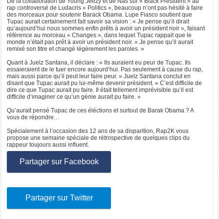
De la collaboration de Young Jeezy et de Nas sur « Black President » au
rap controversé de Ludacris « Politics », beaucoup n’ont pas hésité à faire
des morceaux pour soutenir Barack Obama. Lupe Fiasco soutient que
Tupac aurait certainement fait savoir sa vision : « Je pense qu’il dirait
qu’aujourd’hui nous sommes enfin prêts à avoir un président noir », faisant
référence au morceau « Changes », dans lequel Tupac rappait que le
monde n’était pas prêt à avoir un président noir. « Je pense qu’il aurait
remixé son titre et changé légèrement les paroles. »
Quant à Juelz Santana, il déclare : « Ils auraient eu peur de Tupac. Ils
essaieraient de le tuer encore aujourd’hui. Pas seulement à cause du rap,
mais aussi parce qu’il peut leur faire peur. » Juelz Santana conclut en
disant que Tupac aurait pu lui-même devenir président. « C’est difficile de
dire ce que Tupac aurait pu faire. Il était tellement imprévisible qu’il est
difficile d’imaginer ce qu’un génie aurait pu faire. »
Qu’aurait pensé Tupac de ces éléctions et surtout de Barak Obama ? A
vous de répondre…
Spécialement à l’occasion des 12 ans de sa disparition, Rap2K vous
propose une semaine spéciale de rétrospective de quelques clips du
rappeur toujours aussi influent.
Partager sur Facebook
Partager sur Twitter