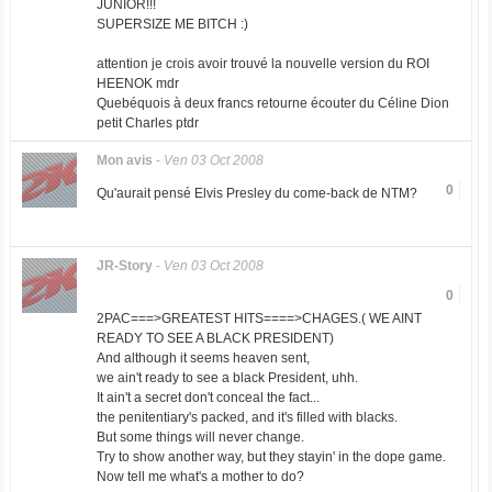
JUNIOR!!!
SUPERSIZE ME BITCH :)
attention je crois avoir trouvé la nouvelle version du ROI
HEENOK mdr
Quebéquois à deux francs retourne écouter du Céline Dion
petit Charles ptdr
Mon avis
-
Ven 03 Oct 2008
0
Qu'aurait pensé Elvis Presley du come-back de NTM?
JR-Story
-
Ven 03 Oct 2008
0
2PAC===>GREATEST HITS====>CHAGES.( WE AINT
READY TO SEE A BLACK PRESIDENT)
And although it seems heaven sent,
we ain't ready to see a black President, uhh.
It ain't a secret don't conceal the fact...
the penitentiary's packed, and it's filled with blacks.
But some things will never change.
Try to show another way, but they stayin' in the dope game.
Now tell me what's a mother to do?