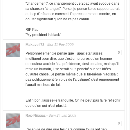
"changement", ce changement que 2pac avait evoque dans
sa chanson "changes". Perso, je pense ke ce rappeur aurait
eu bcp d'influence comme il l'a precedemment montre, en
douter signifierait qu'on ne l'a pas connu.
RIP Pac
"My president is black"
Makaveli72
-
Mer 11 Fev 2009
0
Personnellement je pense que Tupac était assez
intelligent pour dire, que c'est un progrès qu'un homme
de couleur accède à la présidence, c'est certains, mais qu'il
reste un humain, il se serait plus penché sur ses idées
qu'autre chose. Je pense même que si lui-même n'agissait
pas politiquement (en plus de l'artistique) c'est engouement
l'aurait mis hors de lui.
Enfin bon, laissez-le tranquille. On ne peut pas faire réfléchir
quelqu'un qui n'est plus là.
Rap-Niiggaz
-
Sam 24 Jan 2009
0
J'ai envie de dire que les gars comme toi ils ont rien