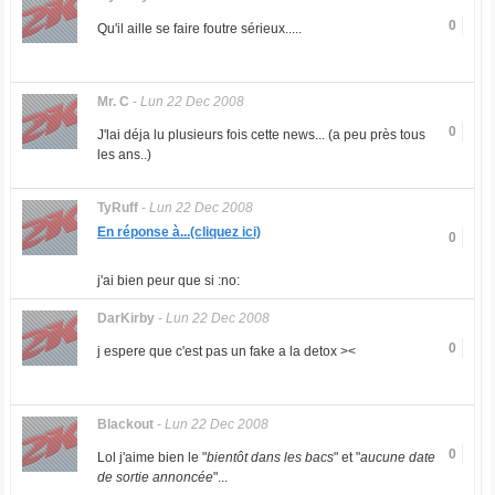
0
Qu'il aille se faire foutre sérieux.....
Mr. C
-
Lun 22 Dec 2008
0
J'lai déja lu plusieurs fois cette news... (a peu près tous
les ans..)
TyRuff
-
Lun 22 Dec 2008
En réponse à...(cliquez ici)
0
j'ai bien peur que si :no:
DarKirby
-
Lun 22 Dec 2008
0
j espere que c'est pas un fake a la detox ><
Blackout
-
Lun 22 Dec 2008
0
Lol j'aime bien le "
bientôt dans les bacs
" et "
aucune date
de sortie annoncée
"...