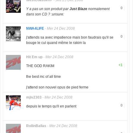
WestCoastMVP
-
Jeu 25 Dec 2008
0
Y a pas un son produit par
Just Blaze
normalement
dans son CD ? :unsure:
NWA4LIFE
-
Mer 24 Dec 2008
0
j'attends sa avec impatience mais bon faudrais qu'il se
bouge le cul quand même le rakim la
Hit Em up
-
Mer 24 Dec 2008
+1
THE GOD RAKIM
the best mc of all time
j'attend son nouvel opus de pied ferme
mjiv2303
-
Mer 24 Dec 2008
0
depuis le temps qu'il en parlent
RollinBallas
-
Mer 24 Dec 2008