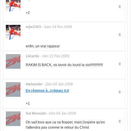
0
+2
mjiv2303
-
Sam 14 Fev 2009
0
enfin, un vrai rappeur
Lilcurtis
-
Ven 13 Fev 2009
0
RAKIM IS BACK, va iavoir du lourd la sisi!!!!!!!!!!!!!!
thehustler
-
Dim 04 Jan 2009
En réponse à...(cliquez ici)
0
+1
Sol Messiah
-
Dim 04 Jan 2009
0
On sait tous que ca va flopper, mais j'espère qu'on
l'attendra pas comme le retour du Christ