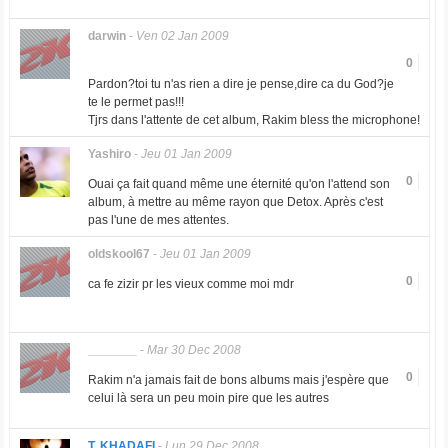
darwin
-
Ven 02 Jan 2009
0
Pardon?toi tu n'as rien a dire je pense,dire ca du God?je
te le permet pas!!!
Tjrs dans l'attente de cet album, Rakim bless the microphone!
Yashiro
-
Jeu 01 Jan 2009
0
Ouai ça fait quand même une éternité qu'on l'attend son
album, à mettre au même rayon que Detox. Après c'est
pas l'une de mes attentes.
oldskool67
-
Jeu 01 Jan 2009
0
ca fe zizir pr les vieux comme moi mdr
_______
-
Mar 30 Dec 2008
0
Rakim n'a jamais fait de bons albums mais j'espère que
celui là sera un peu moin pire que les autres
T. KHADAFI
-
Lun 29 Dec 2008