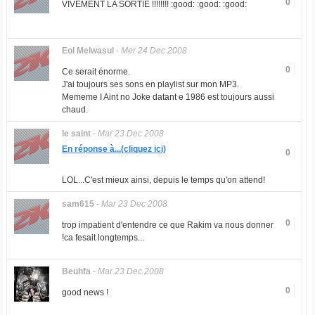
0
VIVEMENT LA SORTIE !!!!!!!! :good: :good: :good:
Eol Melwasul
-
Mer 24 Dec 2008
0
Ce serait énorme.
J'ai toujours ses sons en playlist sur mon MP3.
Mememe I Aint no Joke datant e 1986 est toujours aussi
chaud.
le saint
-
Mar 23 Dec 2008
En réponse à...(cliquez ici)
0
LOL...C'est mieux ainsi, depuis le temps qu'on attend!
sam615
-
Mar 23 Dec 2008
0
trop impatient d'entendre ce que Rakim va nous donner
!ca fesait longtemps...
Beuhfa
-
Mar 23 Dec 2008
0
good news !