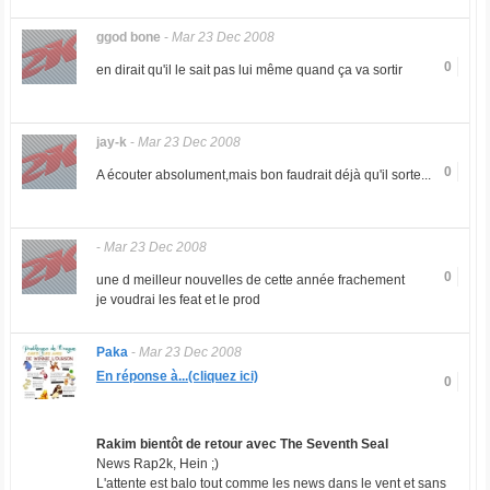
ggod bone
-
Mar 23 Dec 2008
0
en dirait qu'il le sait pas lui même quand ça va sortir
jay-k
-
Mar 23 Dec 2008
0
A écouter absolument,mais bon faudrait déjà qu'il sorte...
-
Mar 23 Dec 2008
0
une d meilleur nouvelles de cette année frachement
je voudrai les feat et le prod
Paka
-
Mar 23 Dec 2008
En réponse à...(cliquez ici)
0
Rakim
bientôt
de retour avec The Seventh Seal
News Rap2k, Hein ;)
L'attente est balo tout comme les news dans le vent et sans