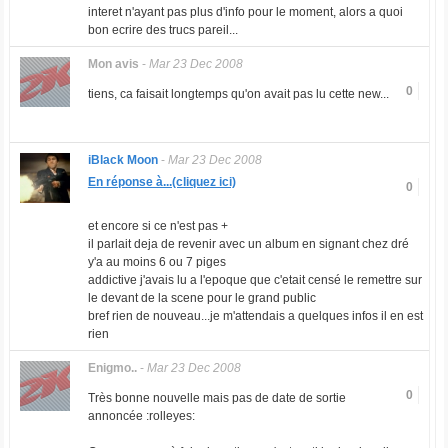
interet n'ayant pas plus d'info pour le moment, alors a quoi
bon ecrire des trucs pareil...
Mon avis
-
Mar 23 Dec 2008
0
tiens, ca faisait longtemps qu'on avait pas lu cette new...
iBlack Moon
-
Mar 23 Dec 2008
En réponse à...(cliquez ici)
0
et encore si ce n'est pas +
il parlait deja de revenir avec un album en signant chez dré
y'a au moins 6 ou 7 piges
addictive j'avais lu a l'epoque que c'etait censé le remettre sur
le devant de la scene pour le grand public
bref rien de nouveau...je m'attendais a quelques infos il en est
rien
Enigmo..
-
Mar 23 Dec 2008
0
Très bonne nouvelle mais pas de date de sortie
annoncée :rolleyes: