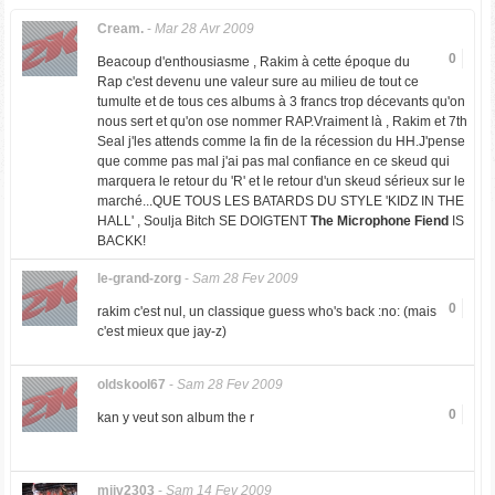
Cream.
-
Mar 28 Avr 2009
0
Beacoup d'enthousiasme , Rakim à cette époque du
Rap c'est devenu
une valeur sure
au milieu de tout ce
tumulte et de tous ces albums à 3 francs trop décevants qu'on
nous sert et qu'on ose nommer RAP.Vraiment là , Rakim et 7th
Seal j'les attends comme la fin de la récession du HH.J'pense
que comme pas mal j'ai pas mal confiance en ce skeud qui
marquera le retour du 'R' et le retour d'un skeud sérieux sur le
marché...QUE TOUS LES BATARDS DU STYLE 'KIDZ IN THE
HALL' , Soulja Bitch SE DOIGTENT
The Microphone Fiend
IS
BACKK!
le-grand-zorg
-
Sam 28 Fev 2009
0
rakim c'est nul, un classique guess who's back :no: (mais
c'est mieux que jay-z)
oldskool67
-
Sam 28 Fev 2009
0
kan y veut son album the r
mjiv2303
-
Sam 14 Fev 2009