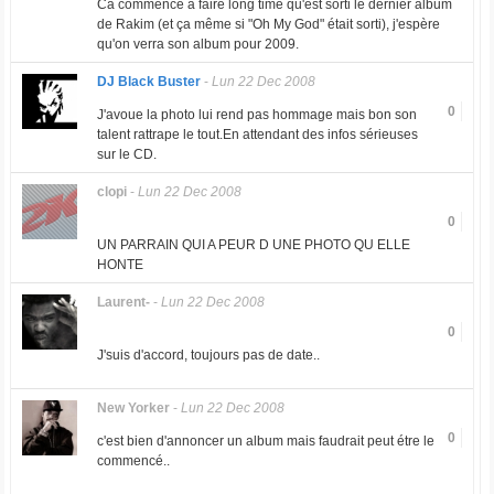
Ca commence à faire long time qu'est sorti le dernier album
de Rakim (et ça même si "Oh My God" était sorti), j'espère
qu'on verra son album pour 2009.
DJ Black Buster
-
Lun 22 Dec 2008
0
J'avoue la photo lui rend pas hommage mais bon son
talent rattrape le tout.En attendant des infos sérieuses
sur le CD.
clopi
-
Lun 22 Dec 2008
0
UN PARRAIN QUI A PEUR D UNE PHOTO QU ELLE
HONTE
Laurent-
-
Lun 22 Dec 2008
0
J'suis d'accord, toujours pas de date..
New Yorker
-
Lun 22 Dec 2008
0
c'est bien d'annoncer un album mais faudrait peut étre le
commencé..