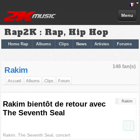
Menu
Rap2K : Rap, Hip Hop
Home Rap
Albums
Clips
News
Artistes
Forums
146 fan(s)
Rakim
Accueil
Albums
Clips
Forum
Rakim
Rakim bientôt de retour avec
The Seventh Seal
Rakim, The Seventh Seal, concert