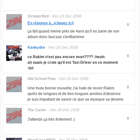
StringerBell
-
Ven 26 Dec 2008
En réponse à...(cliquez ici)
0
ça fait quand meme près de 4ans qu'il en parle de son
album donc faut pas s'enfllammer
frankydre
-
Ven 26 Dec 2008
0
ce Rakim n'est pas encore mort???? :heuh:
ah ouais je crois qu'il est Taxi Driver en ce moment
:lol:
Old School Flow
-
Ven 26 Dec 2008
0
Une foutu bonne nouvelle, j'ai hate de revoir Rakim
après de longues et de tres longues années d'absence
je suis impatiant de savoir ce que sa musique va devenir.
The Carter
-
Ven 26 Dec 2008
0
J'attends ça très fortement :)