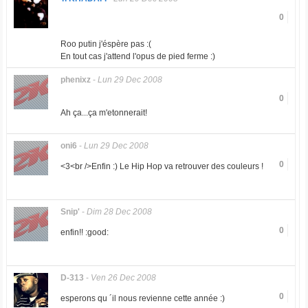
0
Roo putin j'éspère pas :(
En tout cas j'attend l'opus de pied ferme :)
phenixz
-
Lun 29 Dec 2008
0
Ah ça...ça m'etonnerait!
oni6
-
Lun 29 Dec 2008
0
<3<br />Enfin :) Le Hip Hop va retrouver des couleurs !
Snip'
-
Dim 28 Dec 2008
0
enfin!! :good:
D-313
-
Ven 26 Dec 2008
0
esperons qu ´il nous revienne cette année :)