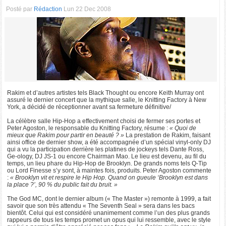
Posté par
Rédaction
Lun 22 Dec 2008
Rakim et d’autres artistes tels Black Thought ou encore Keith Murray ont
assuré le dernier concert que la mythique salle, le Knitting Factory à New
York, a décidé de réceptionner avant sa fermeture définitive/
La célèbre salle Hip-Hop a effectivement choisi de fermer ses portes et
Peter Agoston, le responsable du Knitting Factory, résume :
« Quoi de
mieux que Rakim pour partir en beauté ? »
La prestation de Rakim, faisant
ainsi office de dernier show, a été accompagnée d’un spécial vinyl-only DJ
qui a vu la participation derrière les platines de jockeys tels Dante Ross,
Ge-ology, DJ JS-1 ou encore Chairman Mao. Le lieu est devenu, au fil du
temps, un lieu phare du Hip-Hop de Brooklyn. De grands noms tels Q-Tip
ou Lord Finesse s’y sont, à maintes fois, produits. Peter Agoston commente
:
« Brooklyn vit et respire le Hip Hop. Quand on gueule ‘Brooklyn est dans
la place ?’, 90 % du public fait du bruit. »
The God MC, dont le dernier album (« The Master ») remonte à 1999, a fait
savoir que son très attendu « The Seventh Seal » sera dans les bacs
bientôt. Celui qui est considéré unanimement comme l’un des plus grands
rappeurs de tous les temps promet un opus qui lui ressemble, avec le style