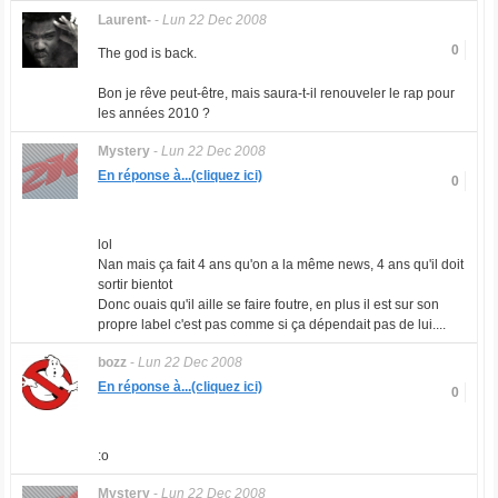
Laurent-
-
Lun 22 Dec 2008
0
The god is back.
Bon je rêve peut-être, mais saura-t-il renouveler le rap pour
les années 2010 ?
Mystery
-
Lun 22 Dec 2008
En réponse à...(cliquez ici)
0
lol
Nan mais ça fait 4 ans qu'on a la même news, 4 ans qu'il doit
sortir bientot
Donc ouais qu'il aille se faire foutre, en plus il est sur son
propre label c'est pas comme si ça dépendait pas de lui....
bozz
-
Lun 22 Dec 2008
En réponse à...(cliquez ici)
0
:o
Mystery
-
Lun 22 Dec 2008