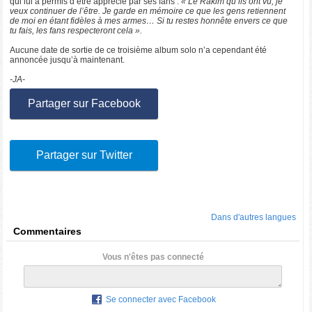
qui lui a permis d’être apprécié par ses fans :
« Le Rakim qu’ils ont vu, je
veux continuer de l’être. Je garde en mémoire ce que les gens retiennent
de moi en étant fidèles à mes armes… Si tu restes honnête envers ce que
tu fais, les fans respecteront cela ».
Aucune date de sortie de ce troisième album solo n’a cependant été
annoncée jusqu’à maintenant.
-JA-
Partager sur Facebook
Partager sur Twitter
Dans d'autres langues
Commentaires
Vous n'êtes pas connecté
Se connecter avec Facebook