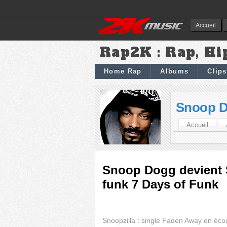
Accueil
Rap2K : Rap, Hi
Home Rap
Albums
Clips
Snoop 
Accueil
Snoop Dogg devient 
funk 7 Days of Funk
Snoopzilla : single Faden Away en éco