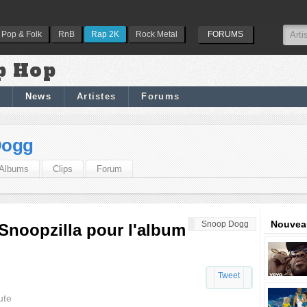
Pop & Folk
RnB
Rap 2K
Rock Metal
FORUMS
p Hop
News
Artistes
Forums
Dogg
Albums
Clips
Forum
Nouveau
Snoop Dogg
Snoopzilla pour l'album
Tweet
ute