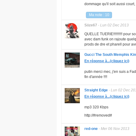
dommage qu'il soit aussi court,
Ma note : 10
Söze67
-
Lun 02 Dec 2013
QUELLE TUERIE!!!!!!!!!! pour so
avec dam funk on rajoute quelqu
prods de dre et pharell pour av
Gucci The South Memphis Ki
En réponse à...(cliquez ici)
putin merci mec, j'en suis a Fad
fin d'année !!!!
Straight Edge
-
Lun 02 Dec 20
En réponse à...(cliquez ici)
mp3 320 Kbps
http://#removed#
red-one
-
Mer 06 Nov 2013