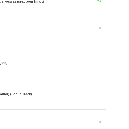
+1
 vous assurez pour l'info ;)
0
gton)
Pound) (Bonus Track)
0