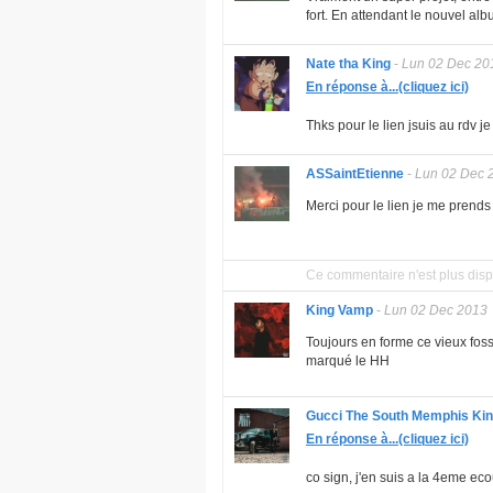
fort. En attendant le nouvel a
Nate tha King
-
Lun 02 Dec 20
En réponse à...(cliquez ici)
Thks pour le lien jsuis au rdv je 
ASSaintEtienne
-
Lun 02 Dec 
Merci pour le lien je me prends c
Ce commentaire n'est plus disp
King Vamp
-
Lun 02 Dec 2013
Toujours en forme ce vieux fossi
marqué le HH
Gucci The South Memphis Ki
En réponse à...(cliquez ici)
co sign, j'en suis a la 4eme ecout