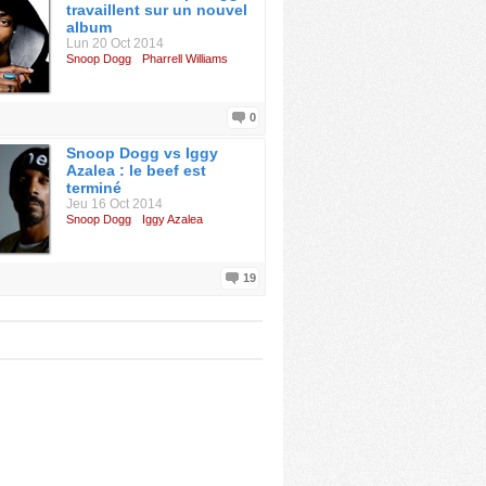
travaillent sur un nouvel
album
Lun 20 Oct 2014
Snoop Dogg
Pharrell Williams
0
Snoop Dogg vs Iggy
Azalea : le beef est
terminé
Jeu 16 Oct 2014
Snoop Dogg
Iggy Azalea
19