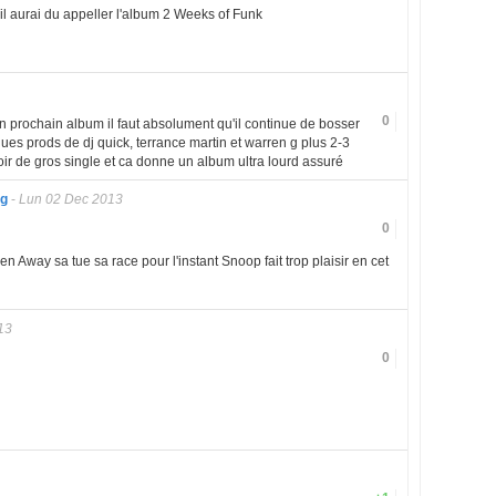
 il aurai du appeller l'album 2 Weeks of Funk
0
n prochain album il faut absolument qu'il continue de bosser
es prods de dj quick, terrance martin et warren g plus 2-3
oir de gros single et ca donne un album ultra lourd assuré
ng
-
Lun 02 Dec 2013
0
en Away sa tue sa race pour l'instant Snoop fait trop plaisir en cet
13
0