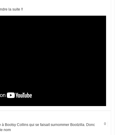
dre la suite !!
0
à Bootsy Collins qui se faisait surnommer Bootzilla. Donc
 de nom