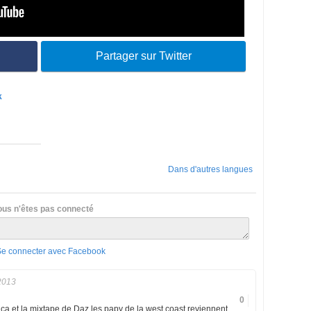
Partager sur Twitter
k
Dans d'autres langues
ous n'êtes pas connecté
Se connecter avec Facebook
2013
0
 ca et la mixtape de Daz les papy de la west coast reviennent