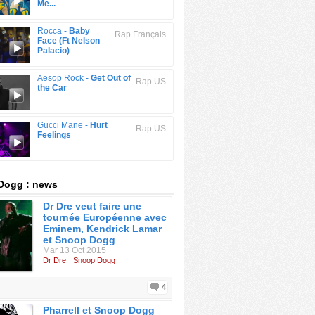
Me...
Rocca -
Baby
Rap Français
Face (Ft Nelson
Palacio)
Aesop Rock -
Get Out of
Rap US
the Car
Gucci Mane -
Hurt
Rap US
Feelings
Dogg : news
Dr Dre veut faire une
tournée Européenne avec
Eminem, Kendrick Lamar
et Snoop Dogg
Mar 13 Oct 2015
Dr Dre
Snoop Dogg
4
Pharrell et Snoop Dogg