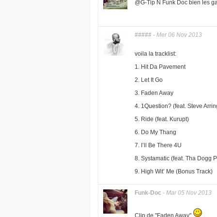
@G-Tip N Funk Doc bien les gars
#####
-
Mer 06 Nov 2013
voila la tracklist:
1. Hit Da Pavement
2. Let It Go
3. Faden Away
4. 1Question? (feat. Steve Arrin
5. Ride (feat. Kurupt)
6. Do My Thang
7. I’ll Be There 4U
8. Systamatic (feat. Tha Dogg 
9. High Wit’ Me (Bonus Track)
Funk-Doc
-
Mar 05 Nov 2013
Clip de "Faden Away"