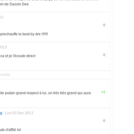
lbum de Dazzie Dee
13
0
prechauffe le beat by dre !!!!!!!
2013
0
a et je l'écoute direct
onible
+1
le putain grand respect à lui, un très très grand qui aura
ng
-
Lun 02 Dec 2013
0
e d'affilé lol