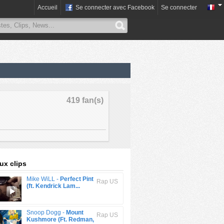
Accueil
Se connecter avec Facebook
Se connecter
419 fan(s)
x clips
Mike WiLL -
Perfect Pint
Rap US
(ft. Kendrick Lam...
Snoop Dogg -
Mount
Rap US
Kushmore (Ft. Redman,