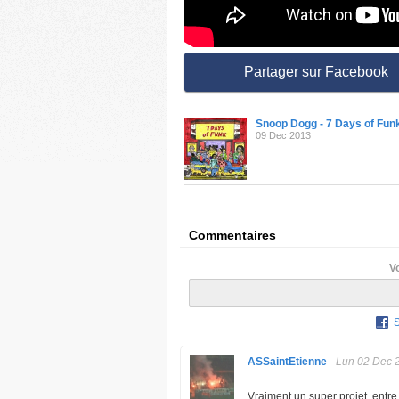
Partager sur Facebook
Snoop Dogg - 7 Days of Fun
09 Dec 2013
Commentaires
V
ASSaintEtienne
-
Lun 02 Dec 
Vraiment un super projet, entre