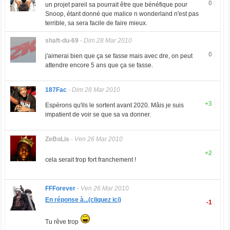
0
un projet pareil sa pourrait être que bénéfique pour
Snoop, étant donné que malice n wonderland n'est pas
terrible, sa sera facile de faire mieux.
shaft-du-69
-
Dim 28 Mar 2010
0
j'aimerai bien que ça se fasse mais avec dre, on peut
attendre encore 5 ans que ça se fasse.
187Fac
-
Dim 28 Mar 2010
+3
Espérons qu'ils le sortent avant 2020. Mâis je suis
impatient de voir se que sa va donner.
ZeBoLis
-
Ven 26 Mar 2010
+2
cela serait trop fort franchement !
FFForever
-
Ven 26 Mar 2010
En réponse à...(cliquez ici)
-1
Tu rêve trop