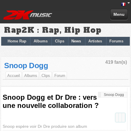
Menu
Rap2K : Rap, Hip Hop
Home Rap
Albums
Clips
News
Artistes
Forums
419 fan(s)
Snoop Dogg
Accueil
Albums
Clips
Forum
Snoop Dogg
Snoop Dogg et Dr Dre : vers
une nouvelle collaboration ?
Snoop espère voir Dr Dre produire son album