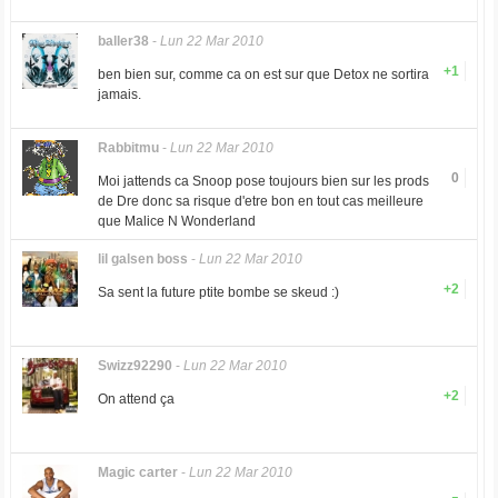
baller38
-
Lun 22 Mar 2010
+1
ben bien sur, comme ca on est sur que Detox ne sortira
jamais.
Rabbitmu
-
Lun 22 Mar 2010
0
Moi jattends ca Snoop pose toujours bien sur les prods
de Dre donc sa risque d'etre bon en tout cas meilleure
que Malice N Wonderland
lil galsen boss
-
Lun 22 Mar 2010
+2
Sa sent la future ptite bombe se skeud :)
Swizz92290
-
Lun 22 Mar 2010
+2
On attend ça
Magic carter
-
Lun 22 Mar 2010