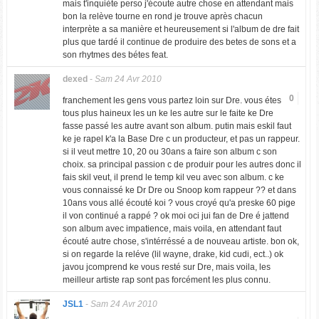
mais t'inquiète perso j'écoute autre chose en attendant mais
bon la relève tourne en rond je trouve après chacun
interprète a sa manière et heureusement si l'album de dre fait
plus que tardé il continue de produire des betes de sons et a
son rhytmes des bétes feat.
dexed
-
Sam 24 Avr 2010
0
franchement les gens vous partez loin sur Dre. vous étes
tous plus haineux les un ke les autre sur le faite ke Dre
fasse passé les autre avant son album. putin mais eskil faut
ke je rapel k'a la Base Dre c un producteur, et pas un rappeur.
si il veut mettre 10, 20 ou 30ans a faire son album c son
choix. sa principal passion c de produir pour les autres donc il
fais skil veut, il prend le temp kil veu avec son album. c ke
vous connaissé ke Dr Dre ou Snoop kom rappeur ?? et dans
10ans vous allé écouté koi ? vous croyé qu'a preske 60 pige
il von continué a rappé ? ok moi oci jui fan de Dre é jattend
son album avec impatience, mais voila, en attendant faut
écouté autre chose, s'intérréssé a de nouveau artiste. bon ok,
si on regarde la reléve (lil wayne, drake, kid cudi, ect..) ok
javou jcomprend ke vous resté sur Dre, mais voila, les
meilleur artiste rap sont pas forcément les plus connu.
JSL1
-
Sam 24 Avr 2010