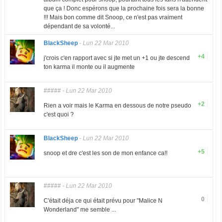
que ça ! Donc espérons que la prochaine fois sera la bonne
!!! Mais bon comme dit Snoop, ce n'est pas vraiment
dépendant de sa volonté...
BlackSheep
-
Lun 22 Mar 2010
+4
j'crois c'en rapport avec si jte met un +1 ou jte descend
ton karma il monte ou il augmente
#####
-
Lun 22 Mar 2010
+2
Rien a voir mais le Karma en dessous de notre pseudo
c'est quoi ?
BlackSheep
-
Lun 22 Mar 2010
+5
snoop et dre c'est les son de mon enfance ca!!
#####
-
Lun 22 Mar 2010
0
C'était déja ce qui était prévu pour "Malice N
Wonderland" me semble ...