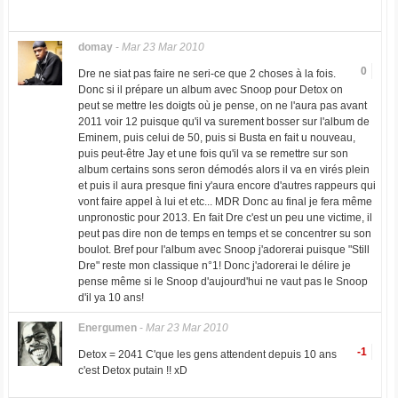
domay
-
Mar 23 Mar 2010
0
Dre ne siat pas faire ne seri-ce que 2 choses à la fois.
Donc si il prépare un album avec Snoop pour Detox on
peut se mettre les doigts où je pense, on ne l'aura pas avant
2011 voir 12 puisque qu'il va surement bosser sur l'album de
Eminem, puis celui de 50, puis si Busta en fait u nouveau,
puis peut-être Jay et une fois qu'il va se remettre sur son
album certains sons seron démodés alors il va en virés plein
et puis il aura presque fini y'aura encore d'autres rappeurs qui
vont faire appel à lui et etc... MDR Donc au final je fera même
unpronostic pour 2013. En fait Dre c'est un peu une victime, il
peut pas dire non de temps en temps et se concentrer su son
boulot. Bref pour l'album avec Snoop j'adorerai puisque "Still
Dre" reste mon classique n°1! Donc j'adorerai le délire je
pense même si le Snoop d'aujourd'hui ne vaut pas le Snoop
d'il ya 10 ans!
Energumen
-
Mar 23 Mar 2010
-1
Detox = 2041 C'que les gens attendent depuis 10 ans
c'est Detox putain !! xD