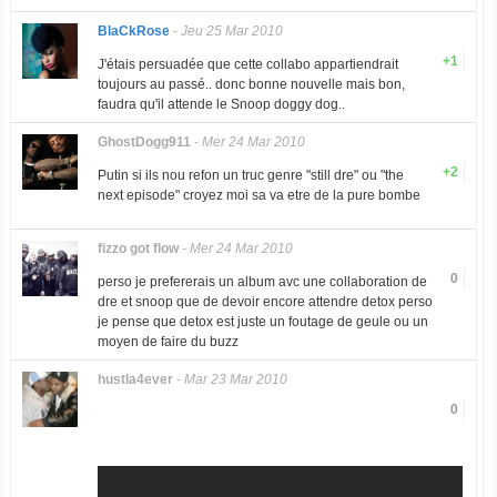
BlaCkRose
-
Jeu 25 Mar 2010
+1
J'étais persuadée que cette collabo appartiendrait
toujours au passé.. donc bonne nouvelle mais bon,
faudra qu'il attende le Snoop doggy dog..
GhostDogg911
-
Mer 24 Mar 2010
+2
Putin si ils nou refon un truc genre "still dre" ou "the
next episode" croyez moi sa va etre de la pure bombe
fizzo got flow
-
Mer 24 Mar 2010
0
perso je prefererais un album avc une collaboration de
dre et snoop que de devoir encore attendre detox perso
je pense que detox est juste un foutage de geule ou un
moyen de faire du buzz
hustla4ever
-
Mar 23 Mar 2010
0