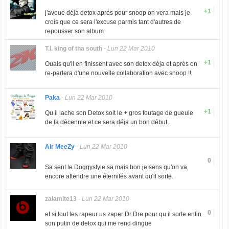
+1
j'avoue déjà detox après pour snoop on vera mais je
crois que ce sera l'excuse parmis tant d'autres de
repousser son album
T.I. king of tha south
-
Lun 22 Mar 2010
+1
Ouais qu'il en finissent avec son detox déja et après on
re-parlera d'une nouvelle collaboration avec snoop !!
Paka
-
Lun 22 Mar 2010
+1
Qu il lache son Detox soit le + gros foutage de gueule
de la décennie et ce sera déja un bon début...
Air MeeZy
-
Lun 22 Mar 2010
0
Sa sent le Doggystyle sa mais bon je sens qu'on va
encore attendre une éternités avant qu'il sorte.
zalamite13
-
Lun 22 Mar 2010
0
et si tout les rapeur us zaper Dr Dre pour qu il sorte enfin
son putin de detox qui me rend dingue