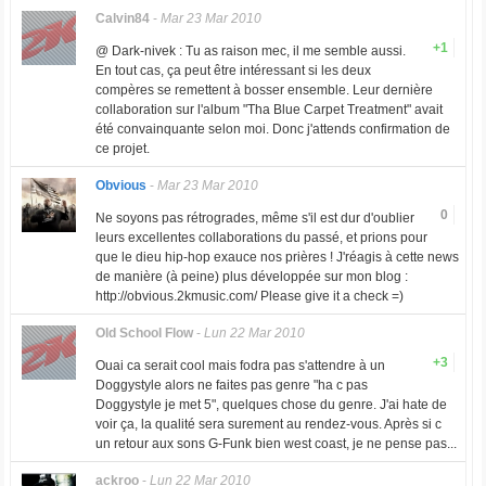
Calvin84
-
Mar 23 Mar 2010
+1
@ Dark-nivek : Tu as raison mec, il me semble aussi.
En tout cas, ça peut être intéressant si les deux
compères se remettent à bosser ensemble. Leur dernière
collaboration sur l'album "Tha Blue Carpet Treatment" avait
été convainquante selon moi. Donc j'attends confirmation de
ce projet.
Obvious
-
Mar 23 Mar 2010
0
Ne soyons pas rétrogrades, même s'il est dur d'oublier
leurs excellentes collaborations du passé, et prions pour
que le dieu hip-hop exauce nos prières ! J'réagis à cette news
de manière (à peine) plus développée sur mon blog :
http://obvious.2kmusic.com/ Please give it a check =)
Old School Flow
-
Lun 22 Mar 2010
+3
Ouai ca serait cool mais fodra pas s'attendre à un
Doggystyle alors ne faites pas genre "ha c pas
Doggystyle je met 5", quelques chose du genre. J'ai hate de
voir ça, la qualité sera surement au rendez-vous. Après si c
un retour aux sons G-Funk bien west coast, je ne pense pas...
ackroo
-
Lun 22 Mar 2010