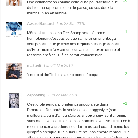
+5
Une collaboration comme celle-ci ne pourrait faire que
du bien au rap, comme par le passé, ou ces deux la
marchai bien ensemble
Aware Bastard
-
Lun 22 Mar 2010
+1
Même si une collabo Dre-Snoop serait énorme,
honnêtement c'est pas ce que j'aimerai en priorité, ça
veut pas dire que je veux des Neptunes mais je dois dire
qu'Ego Tripin m'a vraiment convaincu et revoir un projet
ressemblant à celui là ce serait vraiment bien.
makavli
-
Lun 22 Mar 2010
+2
"snoop et dre" le boss a une bonne époque
Zappaking
-
Lun 22 Mar 2010
+1
C'est drôle pendant longtemps snoop à été dans
l'ombre de Dre après la sortie de son doggystyle (son
meilleurs album d'ailleurs)après snoop à suivi sont chemin,
sans dre et vers la fin de sa collaboration avec No Limit, Dre à
recommencer à produire pour lui, mais c'est quand même fou
qu'après presque 10 albums Dre n'ai pas encore reproduit un
album complet pour snoop, pourtant tous les fans n'attendent