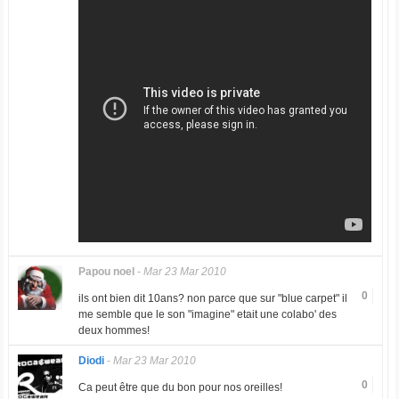
Papou noel
-
Mar 23 Mar 2010
0
ils ont bien dit 10ans? non parce que sur "blue carpet" il
me semble que le son "imagine" etait une colabo' des
deux hommes!
Diodi
-
Mar 23 Mar 2010
0
Ca peut être que du bon pour nos oreilles!