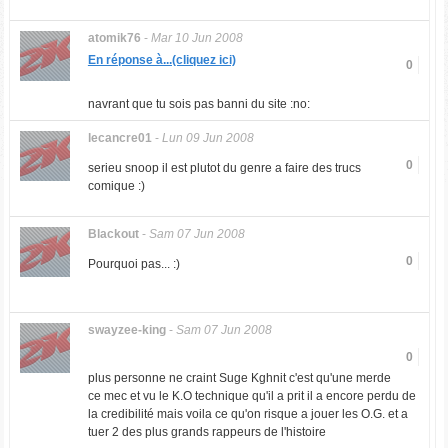
atomik76
-
Mar 10 Jun 2008
En réponse à...(cliquez ici)
0
navrant que tu sois pas banni du site :no:
lecancre01
-
Lun 09 Jun 2008
0
serieu snoop il est plutot du genre a faire des trucs
comique :)
Blackout
-
Sam 07 Jun 2008
0
Pourquoi pas... :)
swayzee-king
-
Sam 07 Jun 2008
0
plus personne ne craint Suge Kghnit c'est qu'une merde
ce mec et vu le K.O technique qu'il a prit il a encore perdu de
la credibilité mais voila ce qu'on risque a jouer les O.G. et a
tuer 2 des plus grands rappeurs de l'histoire