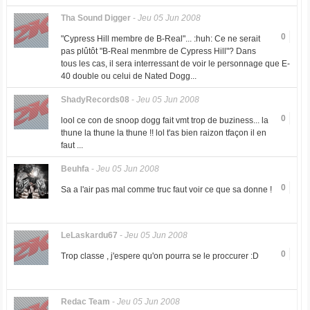
Tha Sound Digger
-
Jeu 05 Jun 2008
0
"Cypress Hill membre de B-Real"... :huh: Ce ne serait
pas plûtôt "B-Real menmbre de Cypress Hill"? Dans
tous les cas, il sera interressant de voir le personnage que E-
40 double ou celui de Nated Dogg...
ShadyRecords08
-
Jeu 05 Jun 2008
0
lool ce con de snoop dogg fait vmt trop de buziness... la
thune la thune la thune !! lol t'as bien raizon tfaçon il en
faut ...
Beuhfa
-
Jeu 05 Jun 2008
0
Sa a l'air pas mal comme truc faut voir ce que sa donne !
LeLaskardu67
-
Jeu 05 Jun 2008
0
Trop classe , j'espere qu'on pourra se le proccurer :D
Redac Team
-
Jeu 05 Jun 2008