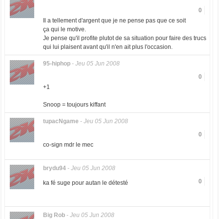
0
Il a tellement d'argent que je ne pense pas que ce soit
ça qui le motive.
Je pense qu'il profite plutot de sa situation pour faire des trucs
qui lui plaisent avant qu'il n'en ait plus l'occasion.
95-hiphop
-
Jeu 05 Jun 2008
0
+1
Snoop = toujours kiffant
tupacNgame
-
Jeu 05 Jun 2008
0
co-sign mdr le mec
brydu94
-
Jeu 05 Jun 2008
0
ka fé suge pour autan le détesté
Big Rob
-
Jeu 05 Jun 2008