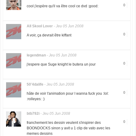
0
cool j'espère qu'il va être cool ce dvd :good:
All Skool Lover
-
Jeu 05 Jun 2008
0
A voir, ça devrait être kiffant
legendman
-
Jeu 05 Jun 2008
0
j'espere que Suge knight le butera un jour
50'4dalife
-
Jeu 05 Jun 2008
0
hâte de voir l'animation pour I wanna fuck you :lol:
:rolleyes: :)
btb792i
-
Jeu 05 Jun 2008
0
franchement les dessin veulent s'inspirer des
BOONDOCKS sinon y avit u 1 clip de vato avec les
memes dessins