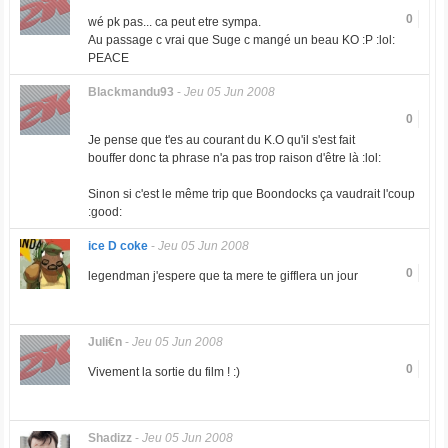
0
wé pk pas... ca peut etre sympa.
Au passage c vrai que Suge c mangé un beau KO :P :lol:
PEACE
Blackmandu93
-
Jeu 05 Jun 2008
0
Je pense que t'es au courant du K.O qu'il s'est fait
bouffer donc ta phrase n'a pas trop raison d'être là :lol:
Sinon si c'est le même trip que Boondocks ça vaudrait l'coup
:good:
ice D coke
-
Jeu 05 Jun 2008
0
legendman j'espere que ta mere te gifflera un jour
Juli€n
-
Jeu 05 Jun 2008
0
Vivement la sortie du film ! :)
Shadizz
-
Jeu 05 Jun 2008