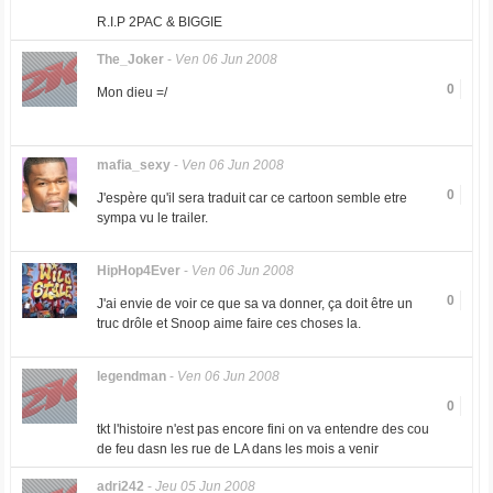
R.I.P 2PAC & BIGGIE
The_Joker
-
Ven 06 Jun 2008
0
Mon dieu =/
mafia_sexy
-
Ven 06 Jun 2008
0
J'espère qu'il sera traduit car ce cartoon semble etre
sympa vu le trailer.
HipHop4Ever
-
Ven 06 Jun 2008
0
J'ai envie de voir ce que sa va donner, ça doit être un
truc drôle et Snoop aime faire ces choses la.
legendman
-
Ven 06 Jun 2008
0
tkt l'histoire n'est pas encore fini on va entendre des cou
de feu dasn les rue de LA dans les mois a venir
adri242
-
Jeu 05 Jun 2008