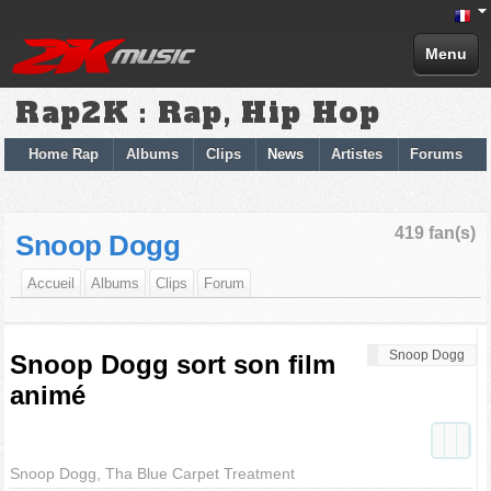
Menu
Rap2K : Rap, Hip Hop
Home Rap
Albums
Clips
News
Artistes
Forums
419 fan(s)
Snoop Dogg
Accueil
Albums
Clips
Forum
Snoop Dogg
Snoop Dogg sort son film
animé
Snoop Dogg, Tha Blue Carpet Treatment