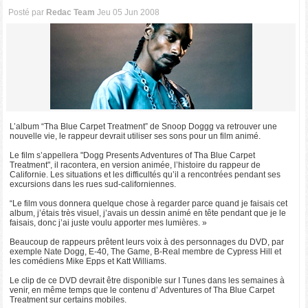
Posté par
Redac Team
Jeu 05 Jun 2008
L’album “Tha Blue Carpet Treatment” de Snoop Doggg va retrouver une
nouvelle vie, le rappeur devrait utiliser ses sons pour un film animé.
Le film s’appellera "Dogg Presents Adventures of Tha Blue Carpet
Treatment", il racontera, en version animée, l’histoire du rappeur de
Californie. Les situations et les difficultés qu’il a rencontrées pendant ses
excursions dans les rues sud-californiennes.
“Le film vous donnera quelque chose à regarder parce quand je faisais cet
album, j’étais très visuel, j’avais un dessin animé en tête pendant que je le
faisais, donc j’ai juste voulu apporter mes lumières. »
Beaucoup de rappeurs prêtent leurs voix à des personnages du DVD, par
exemple Nate Dogg, E-40, The Game, B-Real membre de Cypress Hill et
les comédiens Mike Epps et Katt Williams.
Le clip de ce DVD devrait être disponible sur I Tunes dans les semaines à
venir, en même temps que le contenu d’ Adventures of Tha Blue Carpet
Treatment sur certains mobiles.