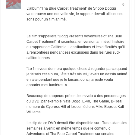
0
L’album “Tha Blue Carpet Treatment” de Snoop Doggg
va retrouver une nouvelle vie, le rappeur devrait utiliser ses
sons pour un film animé.
Le film s’appellera "Dogg Presents Adventures of Tha Blue
Carpet Treatment", il racontera, en version animée, l’histoire
du rappeur de Californie. Les situations et les difficultés qu’il
a rencontrées pendant ses excursions dans les rues sud-
californiennes.
“Le film vous donnera quelque chose à regarder parce quand
je faisais cet album, j’étais très visuel, j’avais un dessin animé
en tête pendant que je le faisais, donc j’ai juste voulu
apporter mes lumières. »
Beaucoup de rappeurs prêtent leurs voix à des personnages
du DVD, par exemple Nate Dogg, E-40, The Game, B-Real
membre de Cypress Hill et les comédiens Mike Epps et Katt
Williams.
Le clip de ce DVD devrait être disponible sur I Tunes dans les
semaines à venir, en même temps que le contenu d’
Adventures of Tha Blue Carpet Treatment sur certains