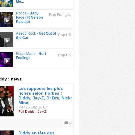
Me...
Rocca -
Baby
Rap Français
Face (Ft Nelson
Palacio)
Aesop Rock -
Get Out of
Rap US
the Car
Gucci Mane -
Hurt
Rap US
Feelings
ddy : news
Les rappeurs les plus
riches selon Forbes :
Diddy, Jay-Z, Dr Dre, Nicki
Minaj...
Mer 25 Sep 2013
Puff Daddy
Jay-Z
5
Diddy en tête des