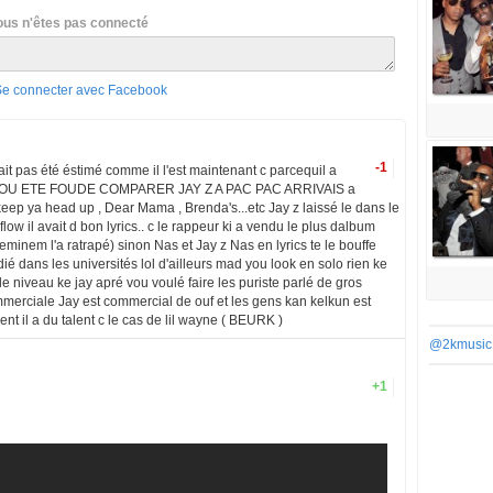
ous n'êtes pas connecté
Se connecter avec Facebook
-1
urait pas été éstimé comme il l'est maintenant c parcequil a
ig VOU ETE FOUDE COMPARER JAY Z A PAC PAC ARRIVAIS a
eep ya head up , Dear Mama , Brenda's...etc Jay z laissé le dans le
flow il avait d bon lyrics.. c le rappeur ki a vendu le plus dalbum
 eminem l'a ratrapé) sinon Nas et Jay z Nas en lyrics te le bouffe
udié dans les universités lol d'ailleurs mad you look en solo rien ke
 de niveau ke jay apré vou voulé faire les puriste parlé de gros
mmerciale Jay est commercial de ouf et les gens kan kelkun est
t il a du talent c le cas de lil wayne ( BEURK )
@2kmusic
+1