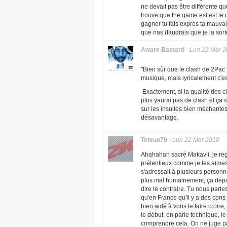
ne devait pas être différente qu
trouve que the game est est le me
gagner tu fais exprès ta mauvais
que nas.(faudrais que je la sorte
Aware Bastard
-
Lun 22 Mar 
"Bien sûr que le clash de 2Pac
musique, mais lyricalement c'est
Exactement, si la qualité des cl
plus yaurai pas de clash et ça s
sur les insultes bien méchantes
désavantage.
Tetsuo79
-
Lun 22 Mar 2010
Ahahahah sacré Makavli, je regr
prétentieux comme je les aimes
s'adressait à plusieurs person
plus mal humainement, ça dépas
dire le contraire. Tu nous parle
qu'en France qu'il y a des cons
bien aidé à vous le faire croire
le début, on parle technique, le
comprendre cela. On ne juge pas