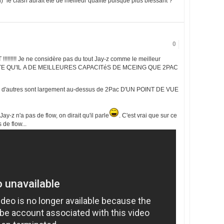
n)" le clash aurait été de meilleur qualité puisque plus blessant ?
0
!!!!!!! Je ne considère pas du tout Jay-z comme le meilleur
 JUSTE QU'IL A DE MEILLEURES CAPACITéS DE MCEING QUE 2PAC
p d'autres sont largement au-dessus de 2Pac D'UN POINT DE VUE
Jay-z n'a pas de flow, on dirait qu'il parle
. C'est vrai que sur ce
de flow...