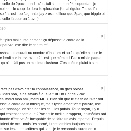
e celle de 2pac quand il s'est fait shooter en 94, cependant je
illeur, le coup de dora l'exploratrice j'en ai rigoler. Tetsuo t'a
e fois est trop flagrante, jay-z est meilleur que 2pac, que biggie et
 celle là pour un 1 avril)
2010
0
 fait plus mal humainement, ça dépasse le cadre de la
 pauvre, ose dire le contraire"
ashs de mesurait au nombre d'insultes et au fait qu'elle blesse le
e ferait par interview. Le fait est que même si Pac a mis le paquet
 ça n'en fait pas un meilleur clasheur. C'est même plutot à son
0
ette pas d'avoir fait ta connaissance, un gros boloss
. Mais non, je ne savais à que le "Hit Em Up" de 2Pac
nes, merci mon ami, merci MDR. Bien sûr que le clash de 2Pac fait
se le cadre de la musique, mais lyricalement c'est pauvre, ose
s de sondage, on s'en bas les couilles putain. Toute façon, il y a
 qui croient encore que 2Pac est le meilleur rappeur, les médias ont
, bande d'écervelés incapable de se faire un avis impartial. Depuis
 talent de mc... mais t'es borné, tu ne sembles toujours pas
 sur les autres critères qui sont, je le reconnais, surement à