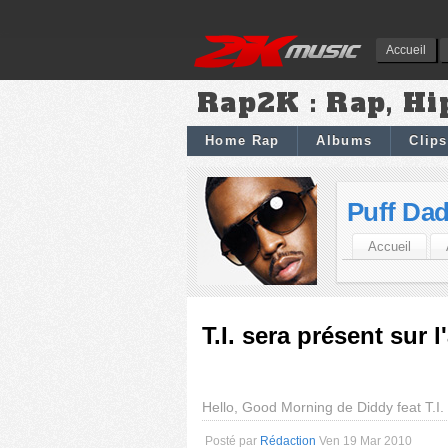
Accueil
Rap2K : Rap, Hi
Home Rap
Albums
Clips
Puff Da
Accueil
T.I. sera présent sur
Hello, Good Morning de Diddy feat T.I.
Posté par
Rédaction
Ven 19 Mar 2010