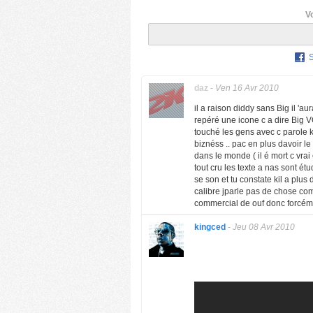
V
daz
-
Ven 16 Avr 2010
il a raison diddy sans Big il 'a
repéré une icone c a dire B
touché les gens avec c parole k
biznéss .. pac en plus davoir le 
dans le monde ( il é mort c vrai
tout cru les texte a nas sont ét
se son et tu constate kil a plus
calibre jparle pas de chose co
commercial de ouf donc forcémen
kingced
-
Jeu 08 Avr 2010