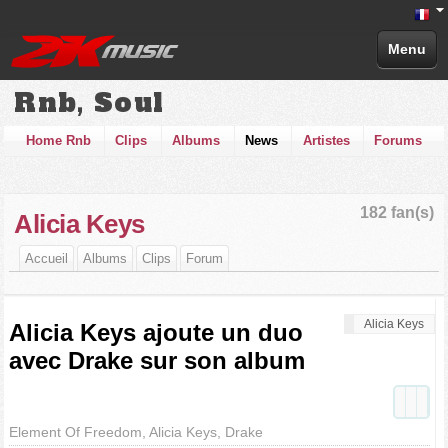
Menu
Rnb, Soul
Home Rnb
Clips
Albums
News
Artistes
Forums
182 fan(s)
Alicia Keys
Accueil
Albums
Clips
Forum
Alicia Keys
Alicia Keys ajoute un duo
avec Drake sur son album
Element Of Freedom, Alicia Keys, Drake