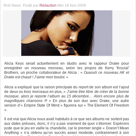
Rnb News
Posté par
Rédaction
Mer 18 Nov 2009
Alicia Keys serait actuellement en studio avec le rappeur Drake pour
enregistrer un nouveau morceau, selon les propos de Kerry 'Krucial'
Brothers, un proche collaborateur de Alicia :
« Ouaouh ce nouveau AK et
Drake est chaud ! J’aime mon boulot. »
Alicia a expliqué que la raison principale du report de son album est l’ajout
de deux ou trois morceaux en plus,
« J’aime être libre de créer de la bonne
musique, alors je reporte l’album au 15 décembre… Alors encore plus de
magnifiques chansons !!! »
En plus de son duo avec Drake, une autre
version d’« Empire State Of Mind » figurera sur « The Element Of Freedom
».
Il est vrai que Alicia nous avait habitués à ce que ses albums ne sortent pas
aux dates prévues, donc, il n’y a pas vraiment de quoi s’étonner. Espérons
juste que le jeu en vaille la chandelle, car le premier single « Doesn’t Mean
Anything » n’a obtenu qu’un succès assez modeste, contrairement à son