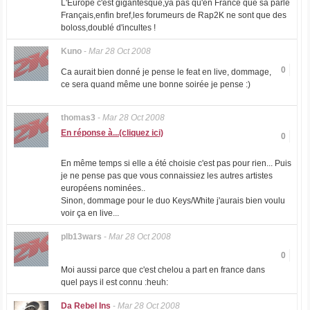
L'Europe c'est gigantesque,ya pas qu'en France que sa parle
Français,enfin bref,les forumeurs de Rap2K ne sont que des
boloss,doublé d'incultes !
Kuno
-
Mar 28 Oct 2008
0
Ca aurait bien donné je pense le feat en live, dommage,
ce sera quand même une bonne soirée je pense :)
thomas3
-
Mar 28 Oct 2008
En réponse à...(cliquez ici)
0
En même temps si elle a été choisie c'est pas pour rien... Puis
je ne pense pas que vous connaissiez les autres artistes
européens nominées..
Sinon, dommage pour le duo Keys/White j'aurais bien voulu
voir ça en live...
plb13wars
-
Mar 28 Oct 2008
0
Moi aussi parce que c'est chelou a part en france dans
quel pays il est connu :heuh:
Da Rebel Ins
-
Mar 28 Oct 2008