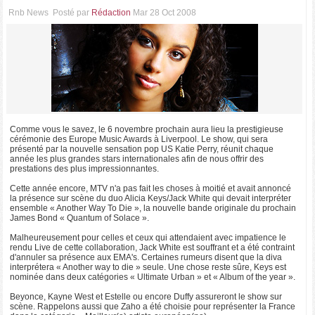
Rnb News
Posté par
Rédaction
Mar 28 Oct 2008
Comme vous le savez, le 6 novembre prochain aura lieu la prestigieuse
cérémonie des Europe Music Awards à Liverpool. Le show, qui sera
présenté par la nouvelle sensation pop US Katie Perry, réunit chaque
année les plus grandes stars internationales afin de nous offrir des
prestations des plus impressionnantes.
Cette année encore, MTV n'a pas fait les choses à moitié et avait annoncé
la présence sur scène du duo Alicia Keys/Jack White qui devait interpréter
ensemble « Another Way To Die », la nouvelle bande originale du prochain
James Bond « Quantum of Solace ».
Malheureusement pour celles et ceux qui attendaient avec impatience le
rendu Live de cette collaboration, Jack White est souffrant et a été contraint
d'annuler sa présence aux EMA's. Certaines rumeurs disent que la diva
interprétera « Another way to die » seule. Une chose reste sûre, Keys est
nominée dans deux catégories « Ultimate Urban » et « Album of the year ».
Beyonce, Kayne West et Estelle ou encore Duffy assureront le show sur
scène. Rappelons aussi que Zaho a été choisie pour représenter la France