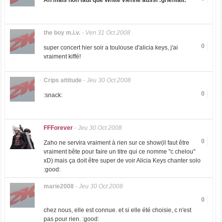
Ah mais non faut que White vienne aussi :grienfait:
the boy m.i.v.
-
Ven 31 Oct 2008
0
super concert hier soir a toulouse d'alicia keys, j'ai
vraiment kiffé!
Crips attitude
-
Jeu 30 Oct 2008
0
:snack:
FFForever
-
Jeu 30 Oct 2008
0
Zaho ne servira vraiment à rien sur ce show(il faut être
vraiment bête pour faire un titre qui ce nomme "c chelou"
xD) mais ça doit être super de voir Alicia Keys chanter solo
:good:
marie2008
-
Jeu 30 Oct 2008
0
chez nous, elle est connue. et si elle été choisie, c n'est
pas pour rien. :good: