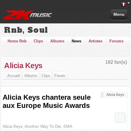
Menu
Rnb, Soul
Home Rnb
Clips
Albums
News
Artistes
Forums
182 fan(s)
Alicia Keys
Accueil
Albums
Clips
Forum
Alicia Keys
Alicia Keys chantera seule
aux Europe Music Awards
Alicia Keys, Another Way To Die, EMA