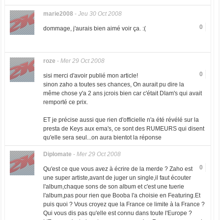
marie2008
-
Jeu 30 Oct 2008
0
dommage, j'aurais bien aimé voir ça. :(
roze
-
Mer 29 Oct 2008
0
sisi merci d'avoir publié mon article!
sinon zaho a toutes ses chances, On aurait pu dire la
même chose y'a 2 ans jcrois bien car c'était DIam's qui avait
remporté ce prix.
ET je précise aussi que rien d'officielle n'a été révélé sur la
presta de Keys aux ema's, ce sont des RUMEURS qui disent
qu'elle sera seul...on aura bientot la réponse
Diplomate
-
Mer 29 Oct 2008
0
Qu'est ce que vous avez à écrire de la merde ? Zaho est
une super artiste,avant de juger un single,il faut écouter
l'album,chaque sons de son album et c'est une tuerie
l'album,pas pour rien que Booba l'a choisie en Featuring.Et
puis quoi ? Vous croyez que la France ce limite à la France ?
Qui vous dis pas qu'elle est connu dans toute l'Europe ?