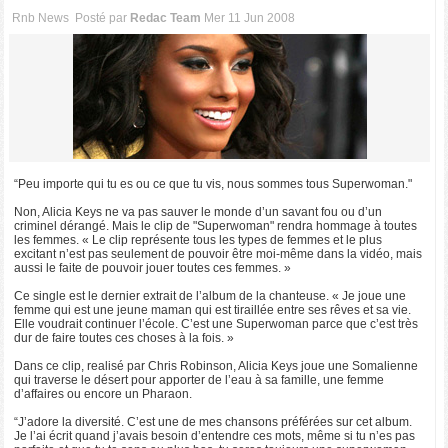
Rnb News
Posté par
Redac Team
Mer 11 Jun 2008
“Peu importe qui tu es ou ce que tu vis, nous sommes tous Superwoman."
Non, Alicia Keys ne va pas sauver le monde d’un savant fou ou d’un
criminel dérangé. Mais le clip de "Superwoman" rendra hommage à toutes
les femmes. « Le clip représente tous les types de femmes et le plus
excitant n’est pas seulement de pouvoir être moi-même dans la vidéo, mais
aussi le faite de pouvoir jouer toutes ces femmes. »
Ce single est le dernier extrait de l’album de la chanteuse. « Je joue une
femme qui est une jeune maman qui est tiraillée entre ses rêves et sa vie.
Elle voudrait continuer l’école. C’est une Superwoman parce que c’est très
dur de faire toutes ces choses à la fois. »
Dans ce clip, realisé par Chris Robinson, Alicia Keys joue une Somalienne
qui traverse le désert pour apporter de l’eau à sa famille, une femme
d’affaires ou encore un Pharaon.
“J’adore la diversité. C’est une de mes chansons préférées sur cet album.
Je l’ai écrit quand j’avais besoin d’entendre ces mots, même si tu n’es pas