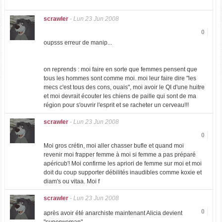
scrawler
-
Lun 23 Jun 2008
0
oupsss erreur de manip...
on reprends : moi faire en sorte que femmes pensent que
tous les hommes sont comme moi. moi leur faire dire "les
mecs c'est tous des cons, ouais", moi avoir le QI d'une huitre
et moi devrait écouter les chiens de paille qui sont de ma
région pour s'ouvrir l'esprit et se racheter un cerveau!!!
scrawler
-
Lun 23 Jun 2008
0
Moi gros crétin, moi aller chasser bufle et quand moi
revenir moi frapper femme à moi si femme a pas préparé
apéricub'! Moi confirme les apriori de femme sur moi et moi
doit du coup supporter débilités inaudibles comme koxie et
diam's ou vitaa. Moi f
scrawler
-
Lun 23 Jun 2008
0
après avoir été anarchiste maintenant Alicia devient