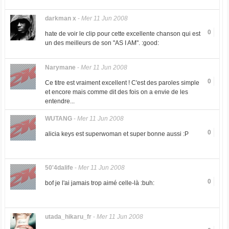
darkman x
-
Mer 11 Jun 2008
0
hate de voir le clip pour cette excellente chanson qui est
un des meilleurs de son "AS I AM". :good:
Narymane
-
Mer 11 Jun 2008
0
Ce titre est vraiment excellent ! C'est des paroles simple
et encore mais comme dit des fois on a envie de les
entendre...
WUTANG
-
Mer 11 Jun 2008
0
alicia keys est superwoman et super bonne aussi :P
50'4dalife
-
Mer 11 Jun 2008
0
bof je l'ai jamais trop aimé celle-là :buh:
utada_hikaru_fr
-
Mer 11 Jun 2008