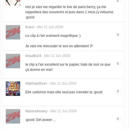
0
moi je vais me regarder le live de paris bercy, ça me
rappellera des souvenirs et puis dans 1 mois j'y retourne
:good:
Kuno
-
Mer 11 Jun 2008
0
Le clip à l'air vraiment magnifique :)
Je vais me réecouter le son en attendant :P
titouille24
-
Mer 11 Jun 2008
0
le clip a l'air excellent sur le papier, hate de voir ce que
çà donne en vrai!
HipHop4Ever
-
Mer 11 Jun 2008
0
Elle cartonne mais elle veut pas s'arreter la :good:
Naturalhoney
-
Mer 11 Jun 2008
0
:good: Girl power ...