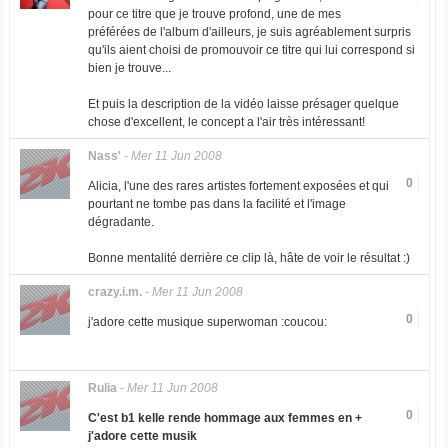
pour ce titre que je trouve profond, une de mes
préférées de l'album d'ailleurs, je suis agréablement surpris
qu'ils aient choisi de promouvoir ce titre qui lui correspond si
bien je trouve...
Et puis la description de la vidéo laisse présager quelque
chose d'excellent, le concept a l'air très intéressant!
Nass'
-
Mer 11 Jun 2008
0
Alicia, l'une des rares artistes fortement exposées et qui
pourtant ne tombe pas dans la facilité et l'image
dégradante.
Bonne mentalité derrière ce clip là, hâte de voir le résultat :)
crazy.i.m.
-
Mer 11 Jun 2008
0
j'adore cette musique superwoman :coucou:
Rulia
-
Mer 11 Jun 2008
0
C'est b1 kelle rende hommage aux femmes en +
j'adore cette musik