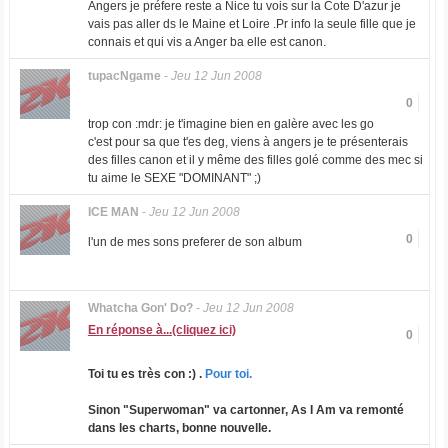
Angers je préfere reste a Nice tu vois sur la Cote D'azur je
vais pas aller ds le Maine et Loire .Pr info la seule fille que je
connais et qui vis a Anger ba elle est canon.
tupacNgame
-
Jeu 12 Jun 2008
0
trop con :mdr: je t'imagine bien en galère avec les go
c'est pour sa que t'es deg, viens à angers je te présenterais
des filles canon et il y même des filles golé comme des mec si
tu aime le SEXE "DOMINANT" ;)
ICE MAN
-
Jeu 12 Jun 2008
0
l'un de mes sons preferer de son album
Whatcha Gon' Do?
-
Jeu 12 Jun 2008
En réponse à...(cliquez ici)
0
Toi tu es très con :) .
Pour toi.
Sinon "Superwoman" va cartonner, As I Am va remonté
dans les charts, bonne nouvelle.