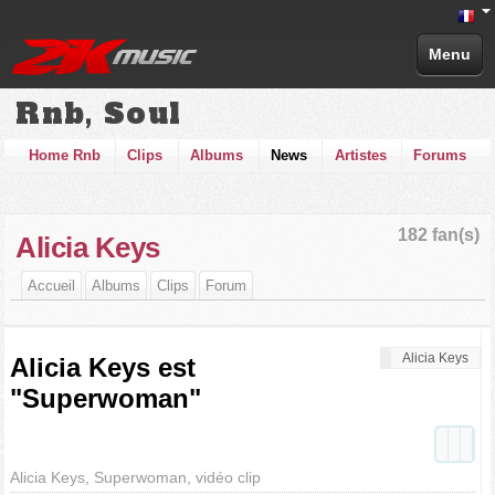
Menu
Rnb, Soul
Home Rnb
Clips
Albums
News
Artistes
Forums
182 fan(s)
Alicia Keys
Accueil
Albums
Clips
Forum
Alicia Keys
Alicia Keys est
"Superwoman"
Alicia Keys, Superwoman, vidéo clip