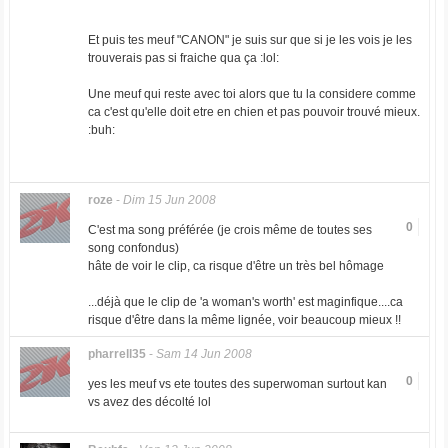
Et puis tes meuf "CANON" je suis sur que si je les vois je les
trouverais pas si fraiche qua ça :lol:
Une meuf qui reste avec toi alors que tu la considere comme
ca c'est qu'elle doit etre en chien et pas pouvoir trouvé mieux.
:buh:
roze
-
Dim 15 Jun 2008
0
C'est ma song préférée (je crois même de toutes ses
song confondus)
hâte de voir le clip, ca risque d'être un très bel hômage
...déjà que le clip de 'a woman's worth' est maginfique....ca
risque d'être dans la même lignée, voir beaucoup mieux !!
pharrell35
-
Sam 14 Jun 2008
0
yes les meuf vs ete toutes des superwoman surtout kan
vs avez des décolté lol