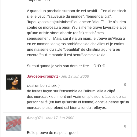
"superwoman"...
A quand un prochain surnom de cet acabit... J'en ai en stock
si elle veut : "sauveuse du monde", "lengendalicia",
"tupeuxpasmtestjsuislabest" ou encore "dieuE"... Je n'ai rien
contre ce morceau à priori, j'suis même grave favorable à ce
qu'une artiste street aborde (enfin) ces thèmes
sérieusement... Mais, car il y a un mais, je trouve qu'Alicia a
en ce moment des gros problèmes de chevilles et je crains
une niaiserie du style "beautiful" de christina aguilera ou
encore "tout le monde il est beau" comme zazie.
Surtout quand je vois son dernier titre... :D :D :D
Jayceon-groupy'z
-
Jeu 19 Jun 2008
0
c'est un bon choix :)
de toutes façon sur l'ensemble de l'album, elle a clipé
des morceaux qui montrent vraiment plusieurs facette de sa
personnalité (en tant qu'artiste et femme) donc je pense qu'un
morceau plus profond est bien attendu :rolleyes:
ti-neg971
-
Mar 17 Jun 2008
0
Belle preuve de respect. :good: