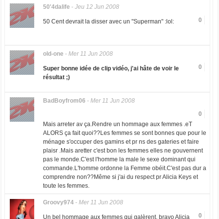
50'4dalife
-
Jeu 12 Jun 2008
0
50 Cent devrait la disser avec un "Superman" :lol:
old-one
-
Mer 11 Jun 2008
0
Super bonne idée de clip vidéo, j'ai hâte de voir le
résultat ;)
BadBoyfrom06
-
Mer 11 Jun 2008
0
Mais arreter av ça.Rendre un hommage aux femmes .eT
ALORS ça fait quoi??Les femmes se sont bonnes que pour le
ménage s'occuper des gamins et pr ns des gateries et faire
plaisr .Mais aretter c'est bon les femmes elles ne gouvernent
pas le monde.C'est l'homme la male le sexe dominant qui
commande.L'homme ordonne la Femme obéit.C'est pas dur a
comprendre non??Même si j'ai du respect pr Alicia Keys et
toute les femmes.
Groovy974
-
Mer 11 Jun 2008
0
Un bel hommage aux femmes qui galèrent, bravo Alicia