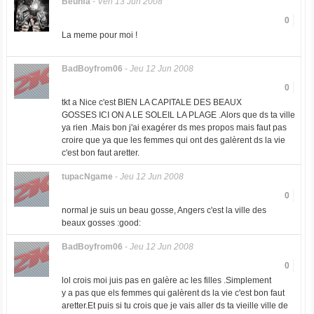
Beuhfa
-
Ven 13 Jun 2008
0
La meme pour moi !
BadBoyfrom06
-
Jeu 12 Jun 2008
0
tkt a Nice c'est BIEN LA CAPITALE DES BEAUX
GOSSES ICI ON A LE SOLEIL LA PLAGE .Alors que ds ta ville
ya rien .Mais bon j'ai exagérer ds mes propos mais faut pas
croire que ya que les femmes qui ont des galèrent ds la vie
c'est bon faut aretter.
tupacNgame
-
Jeu 12 Jun 2008
0
normal je suis un beau gosse, Angers c'est la ville des
beaux gosses :good:
BadBoyfrom06
-
Jeu 12 Jun 2008
0
lol crois moi juis pas en galère ac les filles .Simplement
y a pas que els femmes qui galèrent ds la vie c'est bon faut
aretter.Et puis si tu crois que je vais aller ds ta vieille ville de