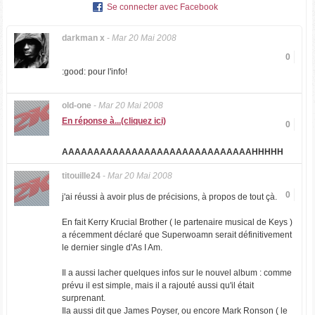
Se connecter avec Facebook
darkman x
-
Mar 20 Mai 2008
0
:good: pour l'info!
old-one
-
Mar 20 Mai 2008
En réponse à...(cliquez ici)
0
AAAAAAAAAAAAAAAAAAAAAAAAAAAAAAHHHHH
titouille24
-
Mar 20 Mai 2008
0
j'ai réussi à avoir plus de précisions, à propos de tout çà.
En fait Kerry Krucial Brother ( le partenaire musical de Keys )
a récemment déclaré que Superwoamn serait définitivement
le dernier single d'As I Am.
Il a aussi lacher quelques infos sur le nouvel album : comme
prévu il est simple, mais il a rajouté aussi qu'il était
surprenant.
Ila aussi dit que James Poyser, ou encore Mark Ronson ( le