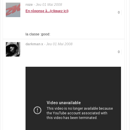
roze
-
Jeu 01 Mai 2008
En réponse à...(cliquez ici)
0
la classe :good:
darkman x
-
Jeu 01 Mai 2008
0