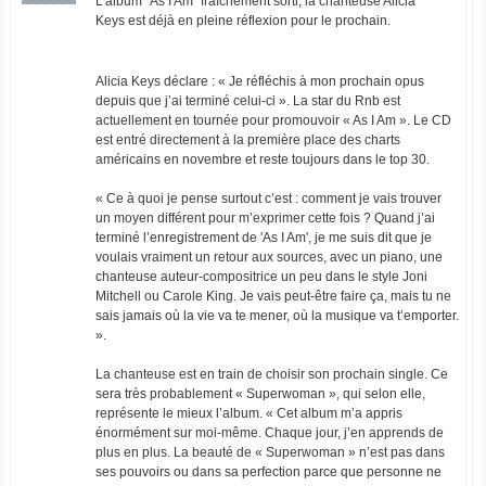
L’album “As I Am” fraîchement sorti, la chanteuse Alicia
Keys est déjà en pleine réflexion pour le prochain.
Alicia Keys déclare : « Je réfléchis à mon prochain opus
depuis que j’ai terminé celui-ci ». La star du Rnb est
actuellement en tournée pour promouvoir « As I Am ». Le CD
est entré directement à la première place des charts
américains en novembre et reste toujours dans le top 30.
« Ce à quoi je pense surtout c’est : comment je vais trouver
un moyen différent pour m’exprimer cette fois ? Quand j’ai
terminé l’enregistrement de 'As I Am', je me suis dit que je
voulais vraiment un retour aux sources, avec un piano, une
chanteuse auteur-compositrice un peu dans le style Joni
Mitchell ou Carole King. Je vais peut-être faire ça, mais tu ne
sais jamais où la vie va te mener, où la musique va t’emporter.
».
La chanteuse est en train de choisir son prochain single. Ce
sera très probablement « Superwoman », qui selon elle,
représente le mieux l’album. « Cet album m’a appris
énormément sur moi-même. Chaque jour, j’en apprends de
plus en plus. La beauté de « Superwoman » n’est pas dans
ses pouvoirs ou dans sa perfection parce que personne ne