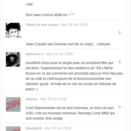
:mdr:
Non mais c'est la vérité en + ^^
Albert et son canon
-
Mar 29 Avr 2008
0
Jean-Claude Van Damme sort de ce corps... :rolleyes:
darkman x
-
Mar 29 Avr 2008
0
excellent choix pour le single,avec un excellent titre qui
est donc "superwoman"un des meilleurs de "AS I AM"je
trouve.en ce qui concerne son prochain opus je m'en fais pas
de se coté la c'est toujours de la booooooooombe ses
albums! :good: .et hate de la voir sur ecran en virtuose du
piano :)
dancer
-
Mar 29 Avr 2008
0
Cool Superwoman est un bon morceau, en tout cas aux
USA, c'ets un nouveau morceau Teenage Love Affair qui
sort comme 3me single.
titouille24
-
Mar 29 Avr 2008