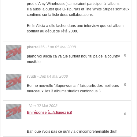
prod d'Amy Winehouse ) aimeraient participer à l'album.
Il a aussi ajouter que Q-Tip, Nas et The White Stripes sont eux
confirmé sur la liste dees collaborations.
Enfin Alicia a elle lacher dans une interview que cet album
sortirait au début de l'été 2009.
pharrell35
-
Lun 05 Mai 2008
0
piano voi alicia ca va tué surtout nou fai pa de la country
musik lol
ryudr
-
Dim 04 Mai 2008
0
Bonne nouvelle "Superwoman" fais partis des meilleurs
morceaux, les 3 albums studios confondus :)
-
Ven 02 Mai 2008
En réponse à...(cliquez ici)
0
Bah oué j'vois pas ce qu'il y a d'incompréhensible :huh: