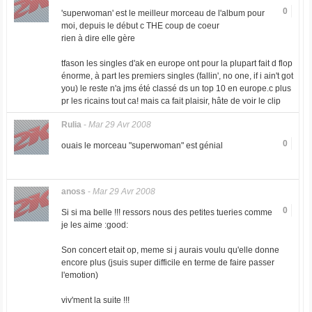
0
'superwoman' est le meilleur morceau de l'album pour
moi, depuis le début c THE coup de coeur
rien à dire elle gère
tfason les singles d'ak en europe ont pour la plupart fait d flop
énorme, à part les premiers singles (fallin', no one, if i ain't got
you) le reste n'a jms été classé ds un top 10 en europe.c plus
pr les ricains tout ca! mais ca fait plaisir, hâte de voir le clip
Rulia
-
Mar 29 Avr 2008
0
ouais le morceau "superwoman" est génial
anoss
-
Mar 29 Avr 2008
0
Si si ma belle !!! ressors nous des petites tueries comme
je les aime :good:
Son concert etait op, meme si j aurais voulu qu'elle donne
encore plus (jsuis super difficile en terme de faire passer
l'emotion)
viv'ment la suite !!!