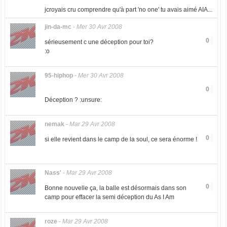
jcroyais cru comprendre qu'à part 'no one' tu avais aimé AIA...
jin-da-mc
-
Mer 30 Avr 2008
0
sérieusement c une déception pour toi?
:o
95-hiphop
-
Mer 30 Avr 2008
0
Déception ? :unsure:
nemak
-
Mar 29 Avr 2008
0
si elle revient dans le camp de la soul, ce sera énorme !
Nass'
-
Mar 29 Avr 2008
0
Bonne nouvelle ça, la balle est désormais dans son
camp pour effacer la semi déception du As I Am
roze
-
Mar 29 Avr 2008