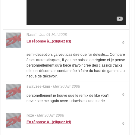
Nass'
-
Jeu 01 Mai 2008
En réponse à...(cliquez ici)
0
semi-déception, ça veut pas dire que j'ai détesté.... Comparé
à ses autres disques, il y a une baisse de régime et je pense
personnellement qu'à force d'avoir créé des classics tracks,
elle est désormais condamnée à faire du haut de gamme au
risque de décevoir.
swayzee-king
-
Mer 30 Avr 2008
0
personellement je trouve que le remix de like you'll
never see me again avec ludacris est une tuerie
roze
-
Mer 30 Avr 2008
En réponse à...(cliquez ici)
0