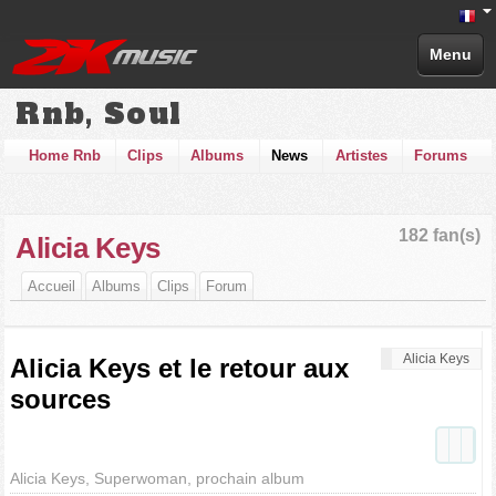
Menu
Rnb, Soul
Home Rnb
Clips
Albums
News
Artistes
Forums
182 fan(s)
Alicia Keys
Accueil
Albums
Clips
Forum
Alicia Keys
Alicia Keys et le retour aux
sources
Alicia Keys, Superwoman, prochain album