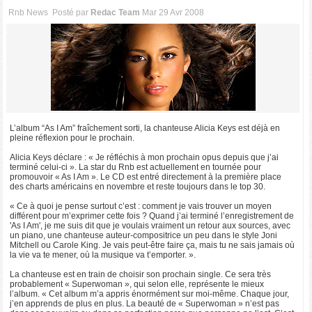
Rnb News
Posté par
Redac Team
Mar 29 Avr 2008
L’album “As I Am” fraîchement sorti, la chanteuse Alicia Keys est déjà en
pleine réflexion pour le prochain.
Alicia Keys déclare : « Je réfléchis à mon prochain opus depuis que j’ai
terminé celui-ci ». La star du Rnb est actuellement en tournée pour
promouvoir « As I Am ». Le CD est entré directement à la première place
des charts américains en novembre et reste toujours dans le top 30.
« Ce à quoi je pense surtout c’est : comment je vais trouver un moyen
différent pour m’exprimer cette fois ? Quand j’ai terminé l’enregistrement de
'As I Am', je me suis dit que je voulais vraiment un retour aux sources, avec
un piano, une chanteuse auteur-compositrice un peu dans le style Joni
Mitchell ou Carole King. Je vais peut-être faire ça, mais tu ne sais jamais où
la vie va te mener, où la musique va t’emporter. ».
La chanteuse est en train de choisir son prochain single. Ce sera très
probablement « Superwoman », qui selon elle, représente le mieux
l’album. « Cet album m’a appris énormément sur moi-même. Chaque jour,
j’en apprends de plus en plus. La beauté de « Superwoman » n’est pas