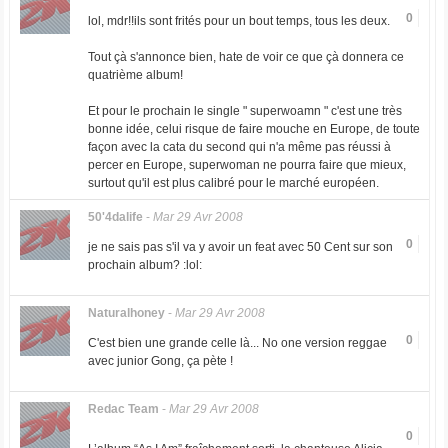
0
lol, mdr!!ils sont frités pour un bout temps, tous les deux.
Tout çà s'annonce bien, hate de voir ce que çà donnera ce
quatrième album!
Et pour le prochain le single " superwoamn " c'est une très
bonne idée, celui risque de faire mouche en Europe, de toute
façon avec la cata du second qui n'a même pas réussi à
percer en Europe, superwoman ne pourra faire que mieux,
surtout qu'il est plus calibré pour le marché européen.
50'4dalife
-
Mar 29 Avr 2008
0
je ne sais pas s'il va y avoir un feat avec 50 Cent sur son
prochain album? :lol:
Naturalhoney
-
Mar 29 Avr 2008
0
C'est bien une grande celle là... No one version reggae
avec junior Gong, ça pète !
Redac Team
-
Mar 29 Avr 2008
0