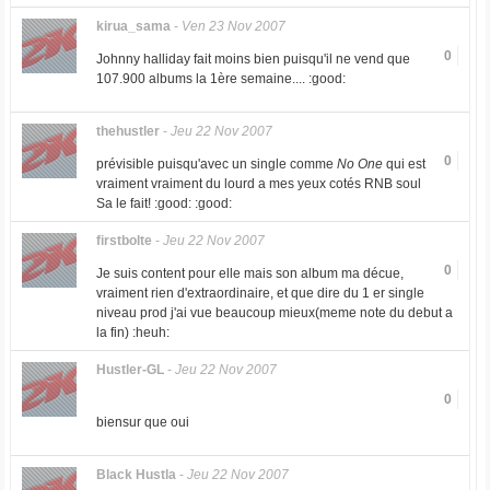
kirua_sama
-
Ven 23 Nov 2007
0
Johnny halliday fait moins bien puisqu'il ne vend que
107.900 albums la 1ère semaine.... :good:
thehustler
-
Jeu 22 Nov 2007
0
prévisible puisqu'avec un single comme
No One
qui est
vraiment vraiment du lourd a mes yeux cotés RNB soul
Sa le fait! :good: :good:
firstbolte
-
Jeu 22 Nov 2007
0
Je suis content pour elle mais son album ma décue,
vraiment rien d'extraordinaire, et que dire du 1 er single
niveau prod j'ai vue beaucoup mieux(meme note du debut a
la fin) :heuh:
Hustler-GL
-
Jeu 22 Nov 2007
0
biensur que oui
Black Hustla
-
Jeu 22 Nov 2007