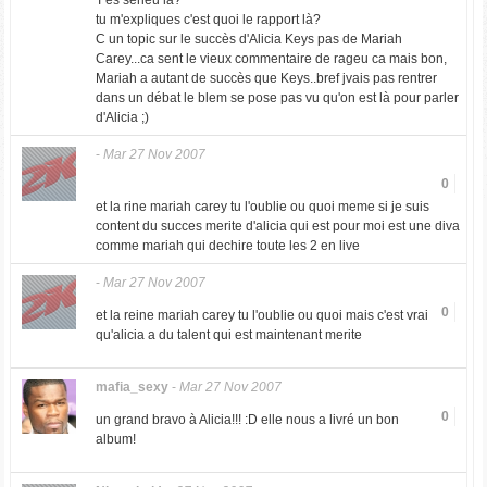
T'es sérieu là?
tu m'expliques c'est quoi le rapport là?
C un topic sur le succès d'Alicia Keys pas de Mariah
Carey...ca sent le vieux commentaire de rageu ca mais bon,
Mariah a autant de succès que Keys..bref jvais pas rentrer
dans un débat le blem se pose pas vu qu'on est là pour parler
d'Alicia ;)
-
Mar 27 Nov 2007
0
et la rine mariah carey tu l'oublie ou quoi meme si je suis
content du succes merite d'alicia qui est pour moi est une diva
comme mariah qui dechire toute les 2 en live
-
Mar 27 Nov 2007
0
et la reine mariah carey tu l'oublie ou quoi mais c'est vrai
qu'alicia a du talent qui est maintenant merite
mafia_sexy
-
Mar 27 Nov 2007
0
un grand bravo à Alicia!!! :D elle nous a livré un bon
album!