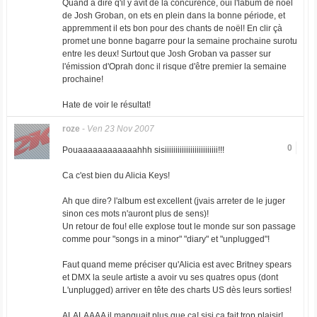
Quand à dire q'il y avit de la concurence, oui l'labum de noël
de Josh Groban, on ets en plein dans la bonne période, et
appremment il ets bon pour des chants de noël! En clir çà
promet une bonne bagarre pour la semaine prochaine surotu
entre les deux! Surtout que Josh Groban va passer sur
l'émission d'Oprah donc il risque d'être premier la semaine
prochaine!
Hate de voir le résultat!
roze
-
Ven 23 Nov 2007
0
Pouaaaaaaaaaaaahhh sisiiiiiiiiiiiiiiiiiiiiiiiii!!!
Ca c'est bien du Alicia Keys!
Ah que dire? l'album est excellent (jvais arreter de le juger
sinon ces mots n'auront plus de sens)!
Un retour de fou! elle explose tout le monde sur son passage
comme pour "songs in a minor" "diary" et "unplugged"!
Faut quand meme préciser qu'Alicia est avec Britney spears
et DMX la seule artiste a avoir vu ses quatres opus (dont
L'unplugged) arriver en tête des charts US dès leurs sorties!
ALALAAAA il manquait plus que ca! sisi ca fait trop plaisir!