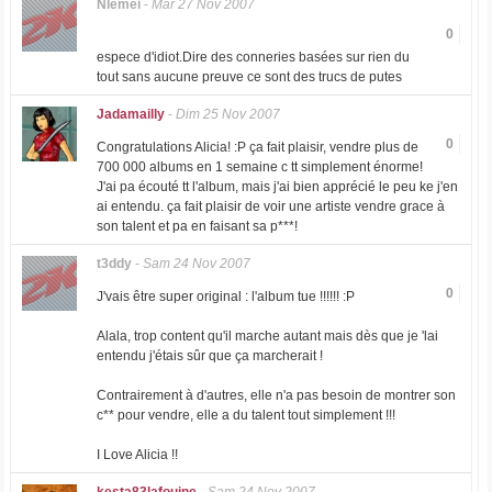
Nlemei
-
Mar 27 Nov 2007
0
espece d'idiot.Dire des conneries basées sur rien du
tout sans aucune preuve ce sont des trucs de putes
Jadamailly
-
Dim 25 Nov 2007
0
Congratulations Alicia! :P ça fait plaisir, vendre plus de
700 000 albums en 1 semaine c tt simplement énorme!
J'ai pa écouté tt l'album, mais j'ai bien apprécié le peu ke j'en
ai entendu. ça fait plaisir de voir une artiste vendre grace à
son talent et pa en faisant sa p***!
t3ddy
-
Sam 24 Nov 2007
0
J'vais être super original : l'album tue !!!!!! :P
Alala, trop content qu'il marche autant mais dès que je 'lai
entendu j'étais sûr que ça marcherait !
Contrairement à d'autres, elle n'a pas besoin de montrer son
c** pour vendre, elle a du talent tout simplement !!!
I Love Alicia !!