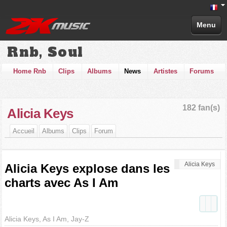
Menu
Rnb, Soul
Home Rnb
Clips
Albums
News
Artistes
Forums
182 fan(s)
Alicia Keys
Accueil
Albums
Clips
Forum
Alicia Keys
Alicia Keys explose dans les
charts avec As I Am
Alicia Keys, As I Am, Jay-Z