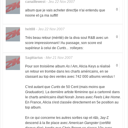
canaillewest
-
Jeu 22 Nov 2007
0
album que je vais acheter direct!je n'ai entendu que
noone et ça ma suffit!
helt88
-
Jeu 22 Nov 2007
0
Très beau retour (mérité) de la diva soul R&B avec un
score impressionnant !
Au passage, son score est
supérieur à celui de
Curtis
...
:rolleyes:
Sagittarius
-
Mer 21 Nov 2007
0
Pour son troisième album
As I Am
, Alicia Keys a réalisé
un retour en trombe dans les charts américains, en se
classant au top des ventes avec 742 000 albums vendus !
C'est autant que
Curtis
de 50 Cent (mais moins que
Graduation
). La dernière artiste féminine qui a cartonné dans
le charts américains était Norah Jones avec
Feels Like Home
.
En France, Alicia s'est classée directement en 5e position au
top album.
En ce qui concerne les autres sorties rap et r&b, Jay-Z
descend à la 8e place avec
American Gangster
(certifié