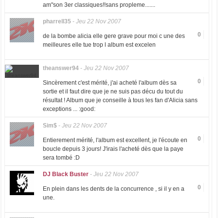
am"son 3er classiques!!sans propleme.......
pharrell35
-
Jeu 22 Nov 2007
0
de la bombe alicia elle gere grave pour moi c une des
meilleures elle tue trop l album est excelen
theanswer94
-
Jeu 22 Nov 2007
0
Sincèrement c'est mérité, j'ai acheté l'album dès sa
sortie et il faut dire que je ne suis pas décu du tout du
résultat ! Album que je conseille à tous les fan d'Alicia sans
exceptions ... :good:
Sim$
-
Jeu 22 Nov 2007
0
Entierement mérité, l'album est excellent, je l'écoute en
boucle depuis 3 jours! J'irais l'acheté dès que la paye
sera tombé :D
DJ Black Buster
-
Jeu 22 Nov 2007
0
En plein dans les dents de la concurrence , si il y en a
une.