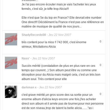
s'essoufler...
Je l'ai pas encore écouter mais je vais l'acheter les yeux
fermés, c'est sûr, je kiffe trop Alicia!!!
Elle n'est que 5e du top en France? Elle devrait etre number
One direct!!! Décidément la France n'est pas une référence en
matière de musique de qualité de nos jours...
ShadyRecords08
-
Jeu 22 Nov 2007
0
très content pour la miss !! 742 000, c'est énorme
sérieux, félicitations Alicia
Nass'
-
Jeu 22 Nov 2007
0
Succès mérité (constatation de plus en plus rare en ces
temps qui courent...) Son album peut être vu comme une
déception pour du Alicia mais malgré cela, c'est un très bon
album soul. Très content pour elle
darkman x
-
Jeu 22 Nov 2007
0
c'est grave mérité,un gros score des sa sortie pour un
enorme album d'alicia keys encore une fois.j'les acheter
direct son album et il arrete pas de tourner,pour moi personne
est de son niveau,trop de talent la belle alicia........"as i