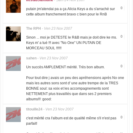
kesta83lafouine
-
Sam 24 Nov 2007
0
putain jm'atendai pa a ça.Alicia Keys a du s'arraché sur
cette album franchement bravo c bien pour le RnB
The RPH
-
Ven 23 Nov 2007
0
Sinon ... moi je DETESTE le R&B mais je doit dire ke ms.
Keys m' a tué !!! avec "No One" UN PUTAIN DE
MORCEAU SOUL !!!!!!
sahen
-
Ven 23 Nov 2007
0
Un succès AMPLEMENT mérité. Très bon album.
Pour tout dire j avais un peu des apréhensions après No one
mais les autres sons sont d' une autre trempe de la TRES
BONNE soul: sa voix et les accompagnements sont
NETTEMENT plus travaillés que dans ses 2 premiers
albums!!! :good:
titouille24
-
Ven 23 Nov 2007
0
c'est mérité cra l'album est de qualité même s'il n'est pas
parfait!