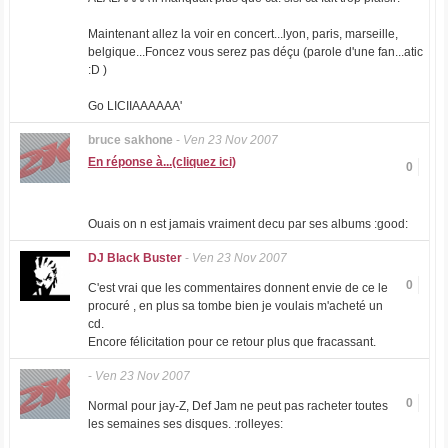
Maintenant allez la voir en concert...lyon, paris, marseille,
belgique...Foncez vous serez pas déçu (parole d'une fan...atic
:D )
Go LICIIAAAAAA'
bruce sakhone
-
Ven 23 Nov 2007
En réponse à...(cliquez ici)
0
Ouais on n est jamais vraiment decu par ses albums :good:
DJ Black Buster
-
Ven 23 Nov 2007
0
C'est vrai que les commentaires donnent envie de ce le
procuré , en plus sa tombe bien je voulais m'acheté un
cd.
Encore félicitation pour ce retour plus que fracassant.
-
Ven 23 Nov 2007
0
Normal pour jay-Z, Def Jam ne peut pas racheter toutes
les semaines ses disques. :rolleyes: