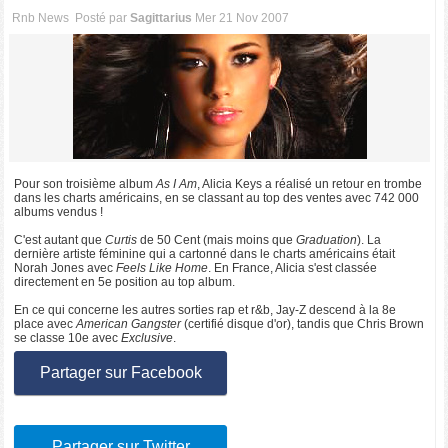
Rnb News
Posté par
Sagittarius
Mer 21 Nov 2007
Pour son troisième album
As I Am
, Alicia Keys a réalisé un retour en trombe
dans les charts américains, en se classant au top des ventes avec 742 000
albums vendus !
C'est autant que
Curtis
de 50 Cent (mais moins que
Graduation
). La
dernière artiste féminine qui a cartonné dans le charts américains était
Norah Jones avec
Feels Like Home
. En France, Alicia s'est classée
directement en 5e position au top album.
En ce qui concerne les autres sorties rap et r&b, Jay-Z descend à la 8e
place avec
American Gangster
(certifié disque d'or), tandis que Chris Brown
se classe 10e avec
Exclusive
.
Partager sur Facebook
Partager sur Twitter