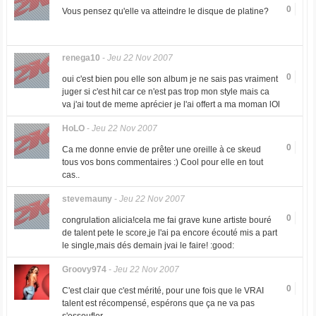
0
Vous pensez qu'elle va atteindre le disque de platine?
renega10
-
Jeu 22 Nov 2007
0
oui c'est bien pou elle son album je ne sais pas vraiment
juger si c'est hit car ce n'est pas trop mon style mais ca
va j'ai tout de meme aprécier je l'ai offert a ma moman lOl
HoLO
-
Jeu 22 Nov 2007
0
Ca me donne envie de prêter une oreille à ce skeud
tous vos bons commentaires :) Cool pour elle en tout
cas..
stevemauny
-
Jeu 22 Nov 2007
0
congrulation alicia!cela me fai grave kune artiste bouré
de talent pete le score,je l'ai pa encore écouté mis a part
le single,mais dés demain jvai le faire! :good:
Groovy974
-
Jeu 22 Nov 2007
0
C'est clair que c'est mérité, pour une fois que le VRAI
talent est récompensé, espérons que ça ne va pas