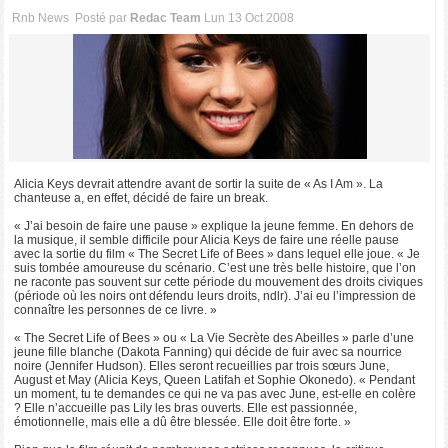
Rnb News
Posté par
Redac Team
Lun 13 Oct 2008
Alicia Keys devrait attendre avant de sortir la suite de « As I Am ». La
chanteuse a, en effet, décidé de faire un break.
« J’ai besoin de faire une pause » explique la jeune femme. En dehors de
la musique, il semble difficile pour Alicia Keys de faire une réelle pause
avec la sortie du film « The Secret Life of Bees » dans lequel elle joue. « Je
suis tombée amoureuse du scénario. C’est une très belle histoire, que l’on
ne raconte pas souvent sur cette période du mouvement des droits civiques
(période où les noirs ont défendu leurs droits, ndlr). J’ai eu l’impression de
connaître les personnes de ce livre. »
« The Secret Life of Bees » ou « La Vie Secrète des Abeilles » parle d’une
jeune fille blanche (Dakota Fanning) qui décide de fuir avec sa nourrice
noire (Jennifer Hudson). Elles seront recueillies par trois sœurs June,
August et May (Alicia Keys, Queen Latifah et Sophie Okonedo). « Pendant
un moment, tu te demandes ce qui ne va pas avec June, est-elle en colère
? Elle n’accueille pas Lily les bras ouverts. Elle est passionnée,
émotionnelle, mais elle a dû être blessée. Elle doit être forte. »