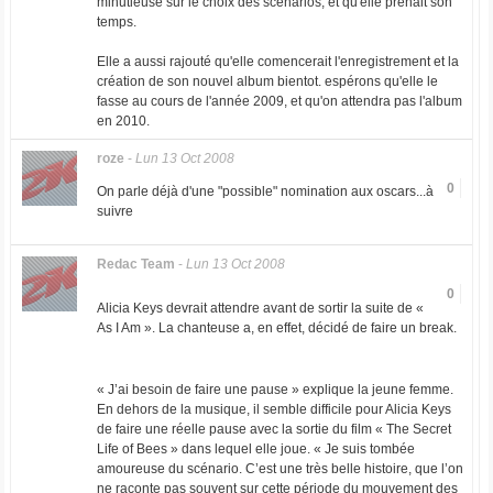
minutieuse sur le choix des scénarios, et qu'elle prenait son
temps.
Elle a aussi rajouté qu'elle comencerait l'enregistrement et la
création de son nouvel album bientot. espérons qu'elle le
fasse au cours de l'année 2009, et qu'on attendra pas l'album
en 2010.
roze
-
Lun 13 Oct 2008
0
On parle déjà d'une "possible" nomination aux oscars...à
suivre
Redac Team
-
Lun 13 Oct 2008
0
Alicia Keys devrait attendre avant de sortir la suite de «
As I Am ». La chanteuse a, en effet, décidé de faire un break.
« J’ai besoin de faire une pause » explique la jeune femme.
En dehors de la musique, il semble difficile pour Alicia Keys
de faire une réelle pause avec la sortie du film « The Secret
Life of Bees » dans lequel elle joue. « Je suis tombée
amoureuse du scénario. C’est une très belle histoire, que l’on
ne raconte pas souvent sur cette période du mouvement des