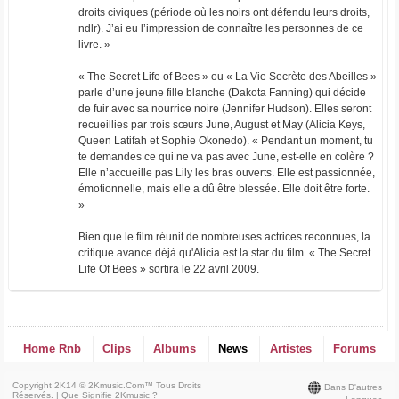
droits civiques (période où les noirs ont défendu leurs droits,
ndlr). J’ai eu l’impression de connaître les personnes de ce
livre. »
« The Secret Life of Bees » ou « La Vie Secrète des Abeilles »
parle d’une jeune fille blanche (Dakota Fanning) qui décide
de fuir avec sa nourrice noire (Jennifer Hudson). Elles seront
recueillies par trois sœurs June, August et May (Alicia Keys,
Queen Latifah et Sophie Okonedo). « Pendant un moment, tu
te demandes ce qui ne va pas avec June, est-elle en colère ?
Elle n’accueille pas Lily les bras ouverts. Elle est passionnée,
émotionnelle, mais elle a dû être blessée. Elle doit être forte.
»
Bien que le film réunit de nombreuses actrices reconnues, la
critique avance déjà qu'Alicia est la star du film. « The Secret
Life Of Bees » sortira le 22 avril 2009.
Home Rnb
Clips
Albums
News
Artistes
Forums
Copyright 2K14 © 2Kmusic.com™
Tous Droits
Dans D'autres
Réservés
. |
Que Signifie 2Kmusic ?