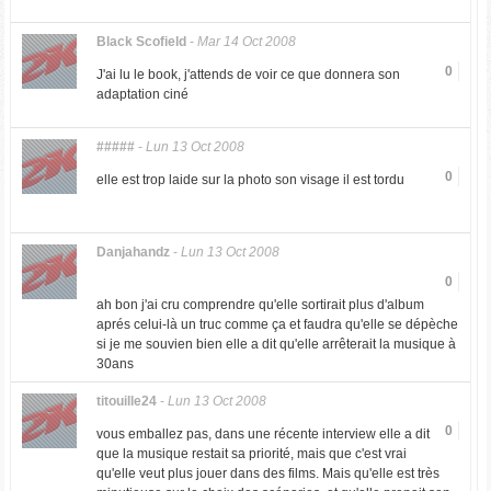
Black Scofield
-
Mar 14 Oct 2008
0
J'ai lu le book, j'attends de voir ce que donnera son
adaptation ciné
#####
-
Lun 13 Oct 2008
0
elle est trop laide sur la photo son visage il est tordu
Danjahandz
-
Lun 13 Oct 2008
0
ah bon j'ai cru comprendre qu'elle sortirait plus d'album
aprés celui-là un truc comme ça et faudra qu'elle se dépèche
si je me souvien bien elle a dit qu'elle arrêterait la musique à
30ans
titouille24
-
Lun 13 Oct 2008
0
vous emballez pas, dans une récente interview elle a dit
que la musique restait sa priorité, mais que c'est vrai
qu'elle veut plus jouer dans des films. Mais qu'elle est très