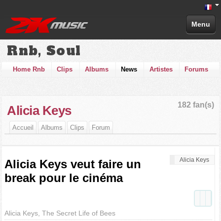
Menu
Rnb, Soul
Home Rnb
Clips
Albums
News
Artistes
Forums
182 fan(s)
Alicia Keys
Accueil
Albums
Clips
Forum
Alicia Keys
Alicia Keys veut faire un
break pour le cinéma
Alicia Keys, The Secret Life of Bees