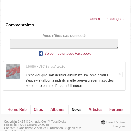
Dans d'autres langues
Commentaires
Vous n'êtes pas connecté
Se connecter avec Facebook
Elodie
-
Jeu 17 Jun 2010
0
C'est vrai que son dernier album n'aura jamais vallu
s'est ex(s) albums mdr dc si elle pouvait revenir avc des
son genre comme l'album full moon
Home Rnb
Clips
Albums
News
Artistes
Forums
Copyright 2K14 © 2Kmusic.com™
Tous Droits
Dans D'autres
Réservés
. |
Que Signifie 2Kmusic ?
Langues
Contact - Conditions Générales D'Utilisation
|
Signaler Un