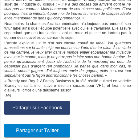
sujet de l’industrie du disque :
« il y a des choses qui arrivent dont je ne
suis pas au courant. Mais beaucoup de ces choses sont politiques. C’est
pourquoi il est si important pour moi de trouver la maison de disques idéale
et de m’entourer de gens qui comprennent ça. »
Néanmoins, la chanteuse/actrice américaine n’a toujours pas annoncé son
futur label ainsi que l’équipe potentielle avec qui elle travaillera. Elle assure
cependant que des transactions sont en route et qu’elle ne tardera pas à
donner des nouvelles concernant le sujet.
L’artiste explique :
« je n’ai pas encore trouvé de label. J’ai quelques
transactions sur la table, et je me penche sur l’une d’entre elles. À ce stade
de ma carrière, je veux aller dans le monde entier et partager ma musique
avec tout le monde, mais je ne peux pas le faire sans une bonne équipe. Je
pense qu’actuellement, [ceux de l’industrie de la musique] ont peur de
dépenser plus d’argent (en promotion). Je pense que dans mon cas, je
voulais surtout gagner. J’ai toujours envie de gagner, mais ce n'est tout
simplement pas la façon dont fonctionne les choses parfois. »
« Brandy and Ray J: A Family Business », la télé-réalité qui met en vedette
Brandy et sa famille, s’avère être un succès pour VH1, et fera même
d’ailleurs l’office d’une deuxième saison.
-MA-
Partager sur Facebook
Partager sur Twitter