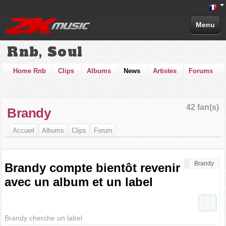
Menu
Rnb, Soul
Home Rnb
Clips
Albums
News
Artistes
Forums
42 fan(s)
Brandy
Accueil
Albums
Clips
Forum
Brandy
Brandy compte bientôt revenir
avec un album et un label
Brandy cherche un label