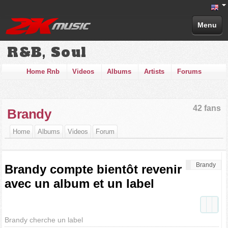
Menu
R&B, Soul
Home Rnb
Videos
Albums
Artists
Forums
42 fans
Brandy
Home
Albums
Videos
Forum
Brandy
Brandy compte bientôt revenir
avec un album et un label
Brandy cherche un label