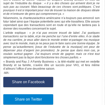
sujet de l’industrie du disque :
« il y a des choses qui arrivent dont je ne
suis pas au courant. Mais beaucoup de ces choses sont politiques. C’est
pourquoi il est si important pour moi de trouver la maison de disques idéale
et de m’entourer de gens qui comprennent ça. »
Néanmoins, la chanteuse/actrice américaine n’a toujours pas annoncé son
futur label ainsi que l’équipe potentielle avec qui elle travaillera. Elle assure
cependant que des transactions sont en route et qu’elle ne tardera pas à
donner des nouvelles concernant le sujet.
L’artiste explique :
« je n’ai pas encore trouvé de label. J’ai quelques
transactions sur la table, et je me penche sur l’une d’entre elles. À ce stade
de ma carrière, je veux aller dans le monde entier et partager ma musique
avec tout le monde, mais je ne peux pas le faire sans une bonne équipe. Je
pense qu’actuellement, [ceux de l’industrie de la musique] ont peur de
dépenser plus d’argent (en promotion). Je pense que dans mon cas, je
voulais surtout gagner. J’ai toujours envie de gagner, mais ce n'est tout
simplement pas la façon dont fonctionne les choses parfois. »
« Brandy and Ray J: A Family Business », la télé-réalité qui met en vedette
Brandy et sa famille, s’avère être un succès pour VH1, et fera même
d’ailleurs l’office d’une deuxième saison.
-MA-
Share on Facebook
Share on Twitter