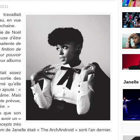
 2011
ravaillait
au, en vue
ochaine.
ie de Noël
euse d’être
mpatiente de
 finition de
our pouvoir
 deux albums
ait assez
 sortie des
Janelle
mé qu’elle
e ajoute :
«
n âme. Mais
ate prévue,
re. »
is que son
t avoir un
«
ncepts très
 de Janelle était « The ArchAndroid » sorti l’an dernier.