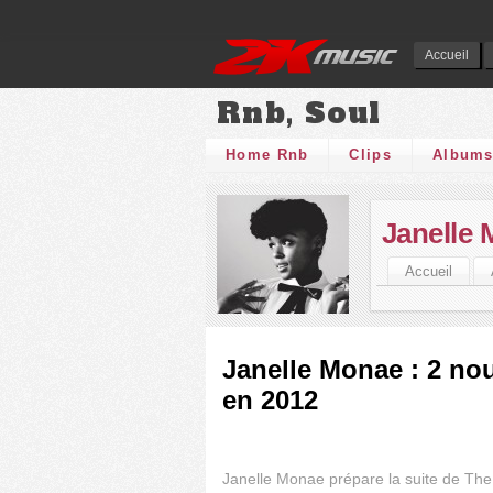
Accueil
Rnb, Soul
Home Rnb
Clips
Album
Janelle
Accueil
Janelle Monae : 2 n
en 2012
Janelle Monae prépare la suite de Th