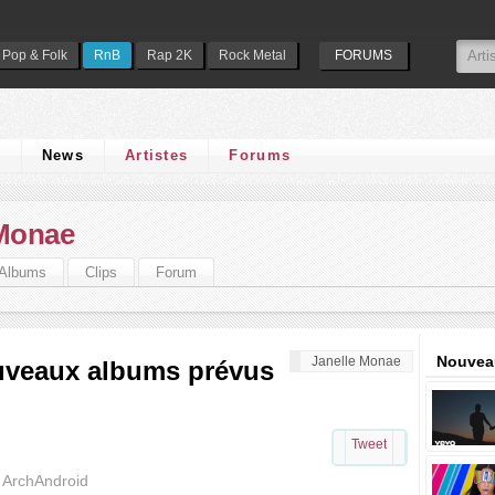
Pop & Folk
RnB
Rap 2K
Rock Metal
FORUMS
s
News
Artistes
Forums
 Monae
Albums
Clips
Forum
Nouveau
Janelle Monae
ouveaux albums prévus
Tweet
e ArchAndroid