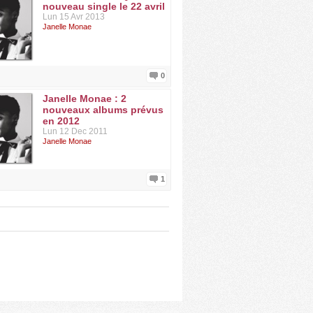
nouveau single le 22 avril
Lun 15 Avr 2013
Janelle Monae
0
Janelle Monae : 2
nouveaux albums prévus
en 2012
Lun 12 Dec 2011
Janelle Monae
1