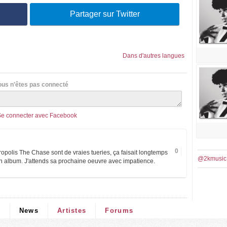
Partager sur Twitter
Dans d'autres langues
ous n'êtes pas connecté
Se connecter avec Facebook
0
opolis The Chase sont de vraies tueries, ça faisait longtemps
@2kmusic
un album. J'attends sa prochaine oeuvre avec impatience.
s
News
Artistes
Forums