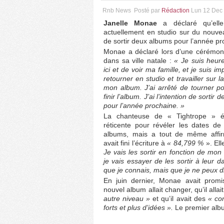
Rnb News
Posté par
Rédaction
Lun 12 Dec
Janelle Monae
a déclaré qu’elle t
actuellement en studio sur du nouve
de sortir deux albums pour l’année pr
Monae a déclaré lors d’une cérémon
dans sa ville natale :
« Je suis heur
ici et de voir ma famille, et je suis i
retourner en studio et travailler sur la
mon album. J’ai arrêté de tourner p
finir l’album. J’ai l’intention de sortir
pour l’année prochaine. »
La chanteuse de « Tightrope » ét
réticente pour révéler les dates de
albums, mais a tout de même affir
avait fini l’écriture à
« 84,799 %
». Ell
Je vais les sortir en fonction de mo
je vais essayer de les sortir à leur d
que je connais, mais que je ne peux di
En juin dernier, Monae avait prom
nouvel album allait changer, qu’il allai
autre niveau »
et qu’il avait des
« co
forts et plus d’idées ».
Le premier album