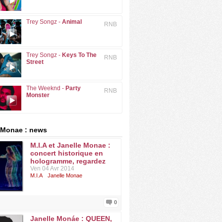
Trey Songz -
Animal
RNB
Trey Songz -
Keys To The
RNB
Street
The Weeknd -
Party
RNB
Monster
 Monae : news
M.I.A et Janelle Monae :
concert historique en
hologramme, regardez
Ven 04 Avr 2014
M.I.A
Janelle Monae
0
Janelle Monáe : QUEEN,