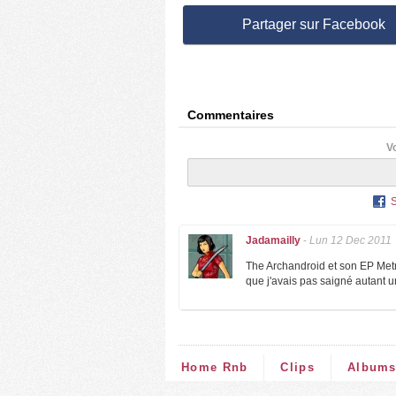
Partager sur Facebook
Commentaires
V
Jadamailly
-
Lun 12 Dec 2011
The Archandroid et son EP Metr
que j'avais pas saigné autant 
Home Rnb
Clips
Album