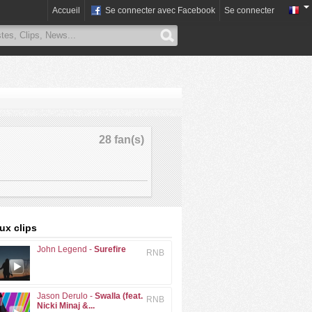
Accueil
Se connecter avec Facebook
Se connecter
28 fan(s)
x clips
John Legend -
Surefire
RNB
Jason Derulo -
Swalla (feat.
RNB
Nicki Minaj &...