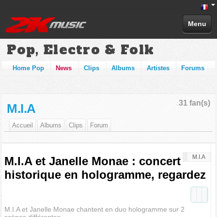
Menu
Pop, Electro & Folk
Home Pop
News
Clips
Albums
Artistes
Forums
31 fan(s)
M.I.A
Accueil
Albums
Clips
Forum
M.I.A
M.I.A et Janelle Monae : concert
historique en hologramme, regardez
M.I.A et Janelle Monae chantent en duo hologramme sur 2