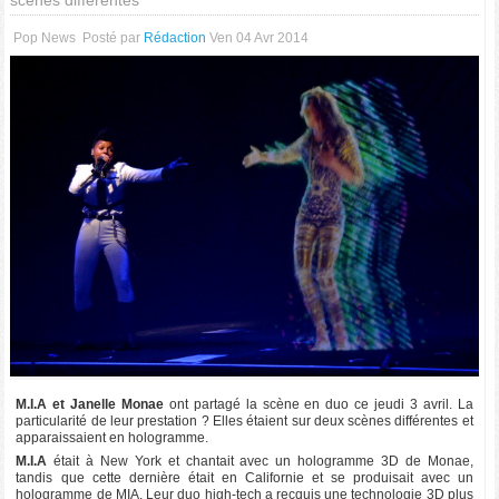
scènes différentes
Pop News
Posté par
Rédaction
Ven 04 Avr 2014
M.I.A et Janelle Monae
ont partagé la scène en duo ce jeudi 3 avril. La
particularité de leur prestation ? Elles étaient sur deux scènes différentes et
apparaissaient en hologramme.
M.I.A
était à New York et chantait avec un hologramme 3D de Monae,
tandis que cette dernière était en Californie et se produisait avec un
hologramme de MIA. Leur duo high-tech a recquis une technologie 3D plus