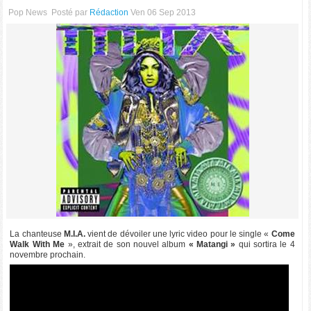
Pop News
Posté par
Rédaction
Ven 06 Sep 2013
La chanteuse
M.I.A.
vient de dévoiler une lyric video pour le single «
Come
Walk With Me
», extrait de son nouvel album
« Matangi »
qui sortira le 4
novembre prochain.