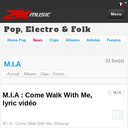
Menu
Pop, Electro & Folk
Home Pop
News
Clips
Albums
Artistes
Forums
31 fan(s)
M.I.A
Accueil
Albums
Clips
Forum
M.I.A
M.I.A : Come Walk With Me,
lyric vidéo
M.I.A., Come Walk With Me, Matangi