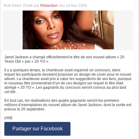
Rnb News
Posté par
Rédaction
Jeu 10 Aou 2006
Janet Jackson a changé officiellement le titre de son nouvel album « 20
Years Old » par « 20 Y.O ».
Il y a quelques temps, la chanteuse avait organisé un concours, dans
lequel les participants devaient proposer un design de cover pour le nouvel
album. La chanteuse avait pris à cœur les suggestions de ses fans, puisque
le nouveau titre proviendrait d’un de ces designs sur lequel le titre était
abrégé « 20 YO ». Les gagnants du concours seront connus au plus tard
cet été.
En tout cas, les réalisations des quatre gagnants seront les premiers
millions d’exemplaires du nouvel album de Janet Jackson, dont la sortie est
prévue le 26 septembre.
(AM)
Partager sur Facebook