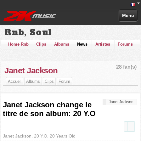
Menu
Rnb, Soul
Home Rnb
Clips
Albums
News
Artistes
Forums
28 fan(s)
Janet Jackson
Accueil
Albums
Clips
Forum
Janet Jackson
Janet Jackson change le
titre de son album: 20 Y.O
Janet Jackson, 20 Y.O, 20 Years Old