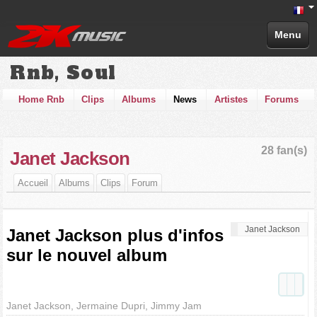
Menu
Rnb, Soul
Home Rnb
Clips
Albums
News
Artistes
Forums
28 fan(s)
Janet Jackson
Accueil
Albums
Clips
Forum
Janet Jackson
Janet Jackson plus d'infos
sur le nouvel album
Janet Jackson, Jermaine Dupri, Jimmy Jam