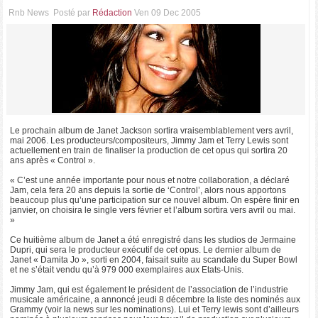
Rnb News
Posté par
Rédaction
Ven 09 Dec 2005
Le prochain album de Janet Jackson sortira vraisemblablement vers avril,
mai 2006. Les producteurs/compositeurs, Jimmy Jam et Terry Lewis sont
actuellement en train de finaliser la production de cet opus qui sortira 20
ans après « Control ».
« C’est une année importante pour nous et notre collaboration, a déclaré
Jam, cela fera 20 ans depuis la sortie de ‘Control’, alors nous apportons
beaucoup plus qu’une participation sur ce nouvel album. On espère finir en
janvier, on choisira le single vers février et l’album sortira vers avril ou mai.
»
Ce huitième album de Janet a été enregistré dans les studios de Jermaine
Dupri, qui sera le producteur exécutif de cet opus. Le dernier album de
Janet « Damita Jo », sorti en 2004, faisait suite au scandale du Super Bowl
et ne s’était vendu qu’à 979 000 exemplaires aux Etats-Unis.
Jimmy Jam, qui est également le président de l’association de l’industrie
musicale américaine, a annoncé jeudi 8 décembre la liste des nominés aux
Grammy (voir la news sur les nominations). Lui et Terry lewis sont d’ailleurs