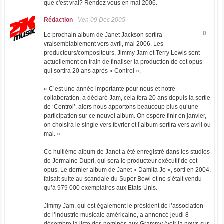
que c'est vrai? Rendez vous en mai 2006.
Rédaction
-
Ven 09 Dec 2005
0
Le prochain album de Janet Jackson sortira
vraisemblablement vers avril, mai 2006. Les
producteurs/compositeurs, Jimmy Jam et Terry Lewis sont
actuellement en train de finaliser la production de cet opus
qui sortira 20 ans après « Control ».
« C’est une année importante pour nous et notre
collaboration, a déclaré Jam, cela fera 20 ans depuis la sortie
de ‘Control’, alors nous apportons beaucoup plus qu’une
participation sur ce nouvel album. On espère finir en janvier,
on choisira le single vers février et l’album sortira vers avril ou
mai. »
Ce huitième album de Janet a été enregistré dans les studios
de Jermaine Dupri, qui sera le producteur exécutif de cet
opus. Le dernier album de Janet « Damita Jo », sorti en 2004,
faisait suite au scandale du Super Bowl et ne s’était vendu
qu’à 979 000 exemplaires aux Etats-Unis.
Jimmy Jam, qui est également le président de l’association
de l’industrie musicale américaine, a annoncé jeudi 8