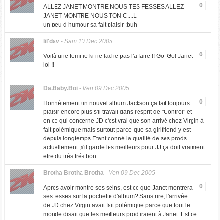
0
ALLEZ JANET MONTRE NOUS TES FESSES ALLEZ
JANET MONTRE NOUS TON C....L
un peu d humour sa fait plaisir :buh:
lil'dav
-
Sam 10 Dec 2005
0
Voilà une femme ki ne lache pas l'affaire !! Go! Go! Janet
lol !!
Da.Baby.Boi
-
Ven 09 Dec 2005
0
Honnétement un nouvel album Jackson ça fait toujours
plaisir encore plus s'il travail dans l'esprit de "Control" et
en ce qui concerne JD c'est vrai que son arrivé chez Virgin à
fait polémique mais surtout parce-que sa girlfriend y est
depuis longtemps.Etant donné la qualité de ses prods
actuellement ,s'il garde les meilleurs pour JJ ça doit vraiment
etre du trés trés bon.
Brotha Brotha Brotha
-
Ven 09 Dec 2005
0
Apres avoir montre ses seins, est ce que Janet montrera
ses fesses sur la pochette d'album? Sans rire, l'arrivée
de JD chez Virgin avait fait polémique parce que tout le
monde disait que les meilleurs prod iraient à Janet. Est ce