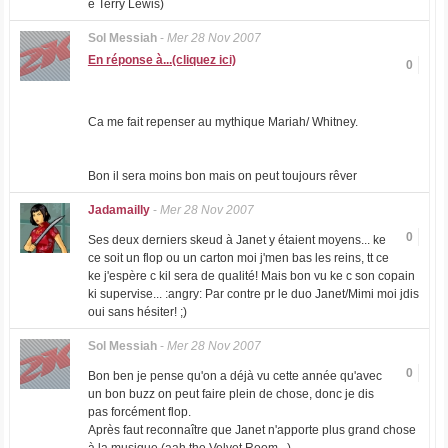
é Terry Lewis)
Sol Messiah
-
Mer 28 Nov 2007
En réponse à...(cliquez ici)
0
Ca me fait repenser au mythique Mariah/ Whitney.
Bon il sera moins bon mais on peut toujours rêver
Jadamailly
-
Mer 28 Nov 2007
0
Ses deux derniers skeud à Janet y étaient moyens... ke
ce soit un flop ou un carton moi j'men bas les reins, tt ce
ke j'espère c kil sera de qualité! Mais bon vu ke c son copain
ki supervise... :angry: Par contre pr le duo Janet/Mimi moi jdis
oui sans hésiter! ;)
Sol Messiah
-
Mer 28 Nov 2007
0
Bon ben je pense qu'on a déjà vu cette année qu'avec
un bon buzz on peut faire plein de chose, donc je dis
pas forcément flop.
Après faut reconnaître que Janet n'apporte plus grand chose