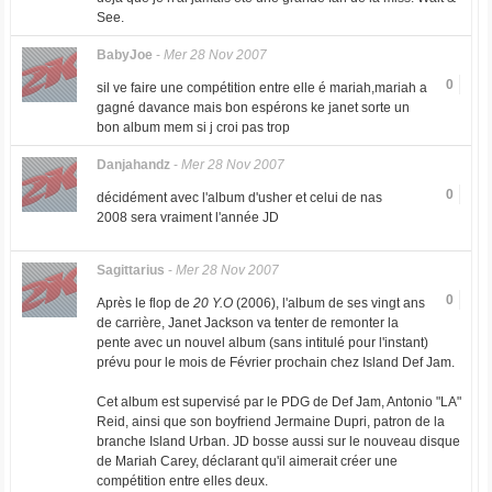
See.
BabyJoe
-
Mer 28 Nov 2007
0
sil ve faire une compétition entre elle é mariah,mariah a
gagné davance mais bon espérons ke janet sorte un
bon album mem si j croi pas trop
Danjahandz
-
Mer 28 Nov 2007
0
décidément avec l'album d'usher et celui de nas
2008 sera vraiment l'année JD
Sagittarius
-
Mer 28 Nov 2007
0
Après le flop de
20 Y.O
(2006), l'album de ses vingt ans
de carrière, Janet Jackson va tenter de remonter la
pente avec un nouvel album (sans intitulé pour l'instant)
prévu pour le mois de Février prochain chez Island Def Jam.
Cet album est supervisé par le PDG de Def Jam, Antonio "LA"
Reid, ainsi que son boyfriend Jermaine Dupri, patron de la
branche Island Urban. JD bosse aussi sur le nouveau disque
de Mariah Carey, déclarant qu'il aimerait créer une
compétition entre elles deux.