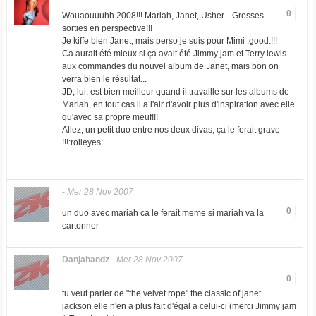
0
Wouaouuuhh 2008!!! Mariah, Janet, Usher... Grosses
sorties en perspective!!!
Je kiffe bien Janet, mais perso je suis pour Mimi :good:!!!
Ca aurait été mieux si ça avait été Jimmy jam et Terry lewis
aux commandes du nouvel album de Janet, mais bon on
verra bien le résultat...
JD, lui, est bien meilleur quand il travaille sur les albums de
Mariah, en tout cas il a l'air d'avoir plus d'inspiration avec elle
qu'avec sa propre meuf!!!
Allez, un petit duo entre nos deux divas, ça le ferait grave
!!!:rolleyes:
-
Mer 28 Nov 2007
0
un duo avec mariah ca le ferait meme si mariah va la
cartonner
Danjahandz
-
Mer 28 Nov 2007
0
tu veut parler de "the velvet rope" the classic of janet
jackson elle n'en a plus fait d'égal a celui-ci (merci Jimmy jam