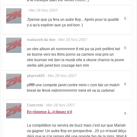
à la musique (aah the Velvet Room...)
-
Mer 28 Nov 2007
0
J'pense que ça fera un autre flop... Après pour la qualité
y a qu'a espérer que ça soit bon :)
makaveli da don
-
Mer 28 Nov 2007
0
un otre album ah nonnnnnnn tt mé pa sa joré préféré kel
se tourne vers les films porno sa carriere orai pris un
otre tournan mé den la musik elle a okune chance la povre
vieille allé janet bon courage ken mm
pharrell35
-
Mer 28 Nov 2007
0
pffffff une compete janet contre mimi c com fair un match
bresil ile féroé mdrrrrrrrrrrrrrrrrr mimi ell va la cartoner
Concrete
-
Mer 28 Nov 2007
En réponse à...(cliquez ici)
0
La compétition lui servira de buzz mais c'est sur que Mariah
va gagner. Un autre flop en perspective...20 y.o m'avait déçu
déjà que je n'ai jamais été une grande fan de la miss. Wait &