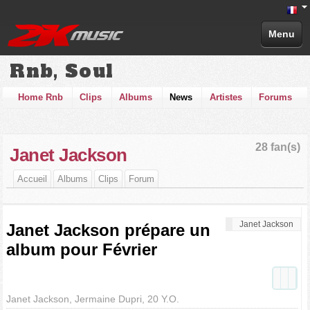
Menu
Rnb, Soul
Home Rnb
Clips
Albums
News
Artistes
Forums
28 fan(s)
Janet Jackson
Accueil
Albums
Clips
Forum
Janet Jackson
Janet Jackson prépare un
album pour Février
Janet Jackson, Jermaine Dupri, 20 Y.O.