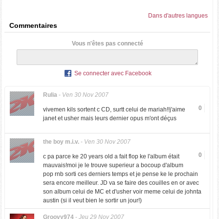
Dans d'autres langues
Commentaires
Vous n'êtes pas connecté
Se connecter avec Facebook
Rulia
-
Ven 30 Nov 2007
0
vivemen kils sortent c CD, surtt celui de mariah!!j'aime
janet et usher mais leurs dernier opus m'ont déçus
the boy m.i.v.
-
Ven 30 Nov 2007
0
c pa parce ke 20 years old a fait flop ke l'album était
mauvais!moi je le trouve superieur a bocoup d'album
pop rnb sorti ces derniers temps et je pense ke le prochain
sera encore meilleur. JD va se faire des couilles en or avec
son album celui de MC et d'usher voir meme celui de johnta
austin (si il veut bien le sortir un jour!)
Groovy974
-
Jeu 29 Nov 2007