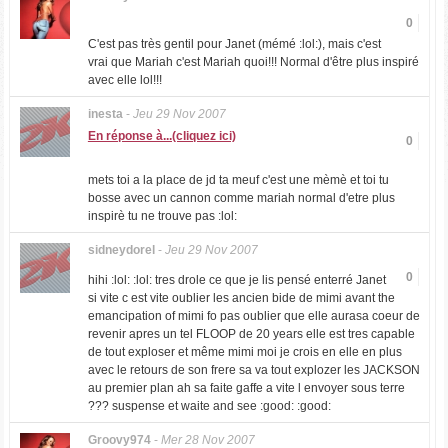
0
C'est pas très gentil pour Janet (mémé :lol:), mais c'est
vrai que Mariah c'est Mariah quoi!!! Normal d'être plus inspiré
avec elle lol!!!
inesta
-
Jeu 29 Nov 2007
En réponse à...(cliquez ici)
0
mets toi a la place de jd ta meuf c'est une mèmè et toi tu
bosse avec un cannon comme mariah normal d'etre plus
inspirè tu ne trouve pas :lol:
sidneydorel
-
Jeu 29 Nov 2007
0
hihi :lol: :lol: tres drole ce que je lis pensé enterré Janet
si vite c est vite oublier les ancien bide de mimi avant the
emancipation of mimi fo pas oublier que elle aurasa coeur de
revenir apres un tel FLOOP de 20 years elle est tres capable
de tout exploser et même mimi moi je crois en elle en plus
avec le retours de son frere sa va tout explozer les JACKSON
au premier plan ah sa faite gaffe a vite l envoyer sous terre
??? suspense et waite and see :good: :good:
Groovy974
-
Mer 28 Nov 2007