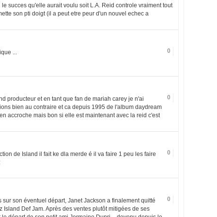
 le succes qu'elle aurait voulu soit L.A. Reid controle vraiment tout
ette son pti doigt (il a peut etre peur d'un nouvel echec a
0
que ...
0
nd producteur et en tant que fan de mariah carey je n'ai
ions bien au contraire et ca depuis 1995 de l'album daydream
ien accroche mais bon si elle est maintenant avec la reid c'est
0
tion de Island il fait ke dla merde é il va faire 1 peu les faire
:
0
 sur son éventuel départ, Janet Jackson a finalement quitté
z Island Def Jam. Après des ventes plutôt mitigées de ses