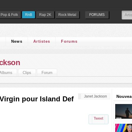
Pop & Folk
RnB
Rap 2K
Rock Metal
FORUMS
s
News
Artistes
Forums
ackson
Albums
Clips
Forum
Nouveau
Janet Jackson
Virgin pour Island Def
Tweet