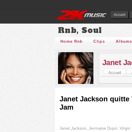
Accueil
Rnb, Soul
Home Rnb
Clips
Album
Janet J
Accueil
Janet Jackson quitte 
Jam
Janet Jackson, Jermaine Dupri, Virgin