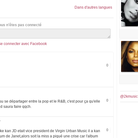
Dans d'autres langues
ous n'êtes pas connecté
Se connecter avec Facebook
0
@2kmusic
0
su se départager entre la pop et le R&B, c'est pour ça qu'elle
 saura faire qqch.
7
0
u ke kan JD etait vice president de Virgin Urban Music il a kan
bum de Janet,alors soit la miss a piqué une crise car l'album