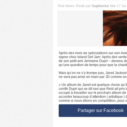
Rnb News
Posté par
Sagittarius
Mar 17 Jul
Après des mois de spéculations sur son éven
signer chez Island Def Jam. Après des ventes
de son petit ami Jermaine Dupri – devenu de
qu’une question de temps pour que la chante
Mais qu’on ne s’y trompe pas, Janet Jackson 
ne sera pas prise en main par JD comme on au
« Un album de Janet est quelque chose qu’il
confié Dupri qui se dit ravi que Reid ait pris l
occupé à travailler sur le prochain album de 
accorder beaucoup d’attention ( artistique ) 
comme si nous étions en compétition, pour voi
Partager sur Facebook