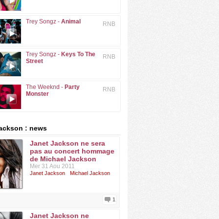
Trey Songz -
Animal
RNB
Trey Songz -
Keys To The
RNB
Street
The Weeknd -
Party
RNB
Monster
ackson : news
Janet Jackson ne sera
pas au concert hommage
de Michael Jackson
Mer 31 Aou 2011
Janet Jackson
Michael Jackson
1
Janet Jackson ne