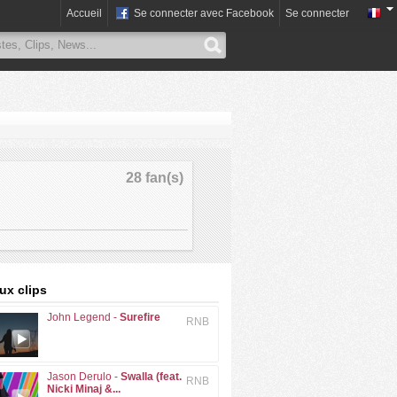
Accueil
Se connecter avec Facebook
Se connecter
28 fan(s)
x clips
John Legend -
Surefire
RNB
Jason Derulo -
Swalla (feat.
RNB
Nicki Minaj &...