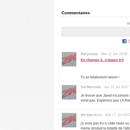
Commentaires
V
Narymane
-
Mer 11 Jun 2008
En réponse à...(cliquez ici)
Tu as totalement raison !
Sol Messiah
-
Jeu 19 Jul 2007
Je trouve que Janet n'a jamais 
vend pas. Espérons que LA Reid
the boy m.i.v.
-
Mar 17 Jul 200
j'y crois pas tro a cette news v
meme produit la totalité de l'al