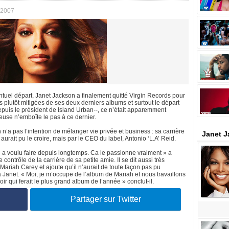
 2007
tuel départ, Janet Jackson a finalement quitté Virgin Records pour
 plutôt mitigées de ses deux derniers albums et surtout le départ
puis le président de Island Urban--, ce n’était apparemment
use n’emboîte le pas à ce dernier.
n’a pas l’intention de mélanger vie privée et business : sa carrière
Janet J
rait pu le croire, mais par le CEO du label, Antonio ‘L.A’ Reid.
 a voulu faire depuis longtemps. Ca le passionne vraiment » a
e contrôle de la carrière de sa petite amie. Il se dit aussi très
Mariah Carey et ajoute qu’il n’aurait de toute façon pas pu
à Janet. « Moi, je m’occupe de l’album de Mariah et nous travaillons
r qui ferait le plus grand album de l’année » conclut-il.
Partager sur Twitter