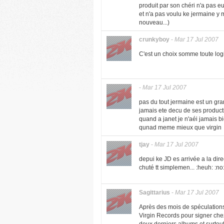
produit par son chéri n'a pas eu
et n'a pas voulu ke jermaine y m
nouveau...)
crunkyboy
-
Mar 17 Jul 2007
C'est un choix somme toute logi
-
Mar 17 Jul 2007
pas du tout jermaine est un gra
jamais ete decu de ses product
quand a janet je n'aéi jamais b
qunad meme mieux que virgin
tjay
-
Mar 17 Jul 2007
depui ke JD es arrivée a la direc
chuté tt simplemen... :heuh: :no
Sagittarius
-
Mar 17 Jul 2007
Après des mois de spéculations
Virgin Records pour signer che