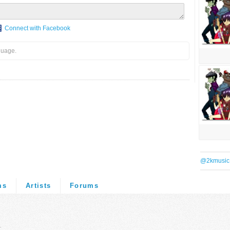
Connect with Facebook
guage.
@2kmusic
ms
Artists
Forums
.