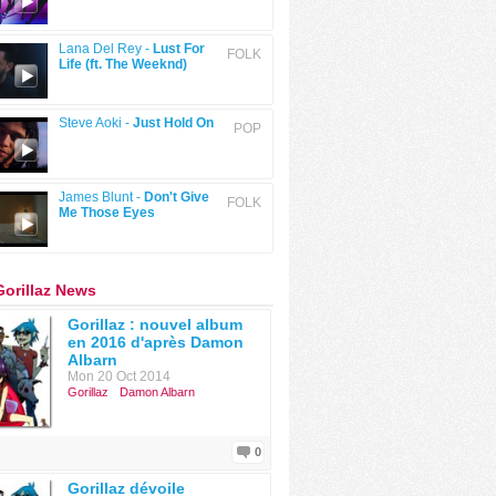
Lana Del Rey -
Lust For
FOLK
Life (ft. The Weeknd)
Steve Aoki -
Just Hold On
POP
James Blunt -
Don't Give
FOLK
Me Those Eyes
Gorillaz News
Gorillaz : nouvel album
en 2016 d'après Damon
Albarn
Mon 20 Oct 2014
Gorillaz
Damon Albarn
0
Gorillaz dévoile