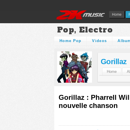
Home
Pop, Electro
Home Pop
Videos
Albu
Gorillaz
Home
A
Gorillaz : Pharrell Wi
nouvelle chanson