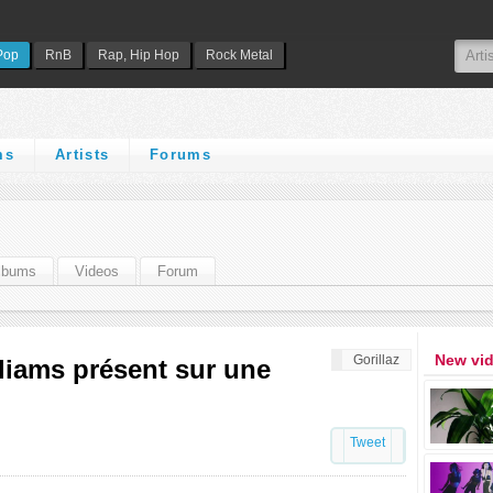
Pop
RnB
Rap, Hip Hop
Rock Metal
ms
Artists
Forums
lbums
Videos
Forum
New vi
Gorillaz
lliams présent sur une
Tweet