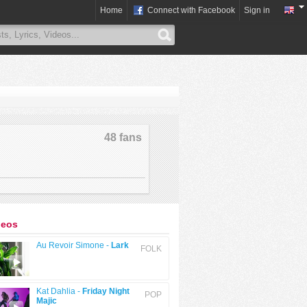
Home
Connect with Facebook
Sign in
48 fans
deos
Au Revoir Simone -
Lark
FOLK
Kat Dahlia -
Friday Night
POP
Majic