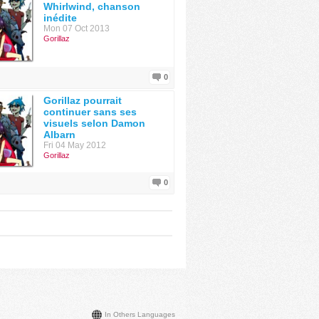
Whirlwind, chanson
inédite
Mon 07 Oct 2013
Gorillaz
0
Gorillaz pourrait
continuer sans ses
visuels selon Damon
Albarn
Fri 04 May 2012
Gorillaz
0
In Others Languages