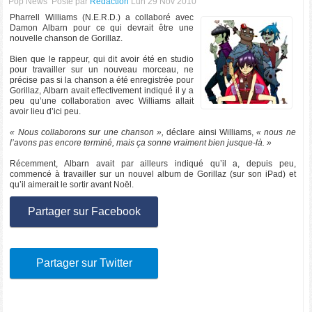
Pop News
Posté par
Rédaction
Lun 29 Nov 2010
Pharrell Williams (N.E.R.D.) a collaboré avec
Damon Albarn pour ce qui devrait être une
nouvelle chanson de Gorillaz.
Bien que le rappeur, qui dit avoir été en studio
pour travailler sur un nouveau morceau, ne
précise pas si la chanson a été enregistrée pour
Gorillaz, Albarn avait effectivement indiqué il y a
peu qu’une collaboration avec Williams allait
avoir lieu d’ici peu.
« Nous collaborons sur une chanson »,
déclare ainsi Williams,
« nous ne
l’avons pas encore terminé, mais ça sonne vraiment bien jusque-là. »
Récemment, Albarn avait par ailleurs indiqué qu’il a, depuis peu,
commencé à travailler sur un nouvel album de Gorillaz (sur son iPad) et
qu’il aimerait le sortir avant Noël.
Partager sur Facebook
Partager sur Twitter