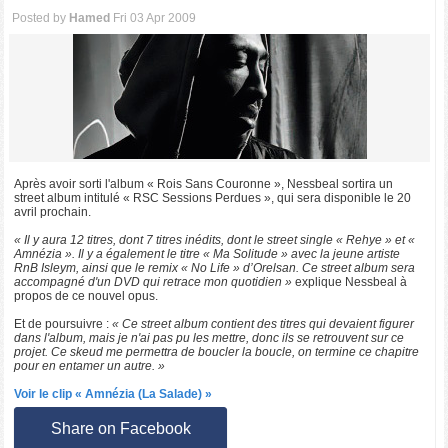
Posted by
Hamed
Fri 03 Apr 2009
Après avoir sorti l'album « Rois Sans Couronne », Nessbeal sortira un
street album intitulé « RSC Sessions Perdues », qui sera disponible le 20
avril prochain.
« Il y aura 12 titres, dont 7 titres inédits, dont le street single « Rehye » et «
Amnézia ». Il y a également le titre « Ma Solitude » avec la jeune artiste
RnB Isleym, ainsi que le remix « No Life » d’Orelsan. Ce street album sera
accompagné d'un DVD qui retrace mon quotidien »
explique Nessbeal à
propos de ce nouvel opus.
Et de poursuivre :
« Ce street album contient des titres qui devaient figurer
dans l'album, mais je n'ai pas pu les mettre, donc ils se retrouvent sur ce
projet. Ce skeud me permettra de boucler la boucle, on termine ce chapitre
pour en entamer un autre. »
Voir le clip « Amnézia (La Salade) »
Share on Facebook