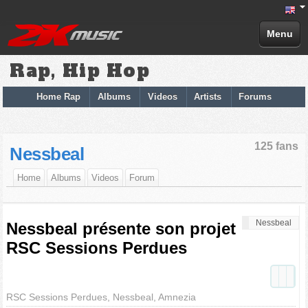
Menu
Rap, Hip Hop
Home Rap
Albums
Videos
Artists
Forums
125 fans
Nessbeal
Home
Albums
Videos
Forum
Nessbeal
Nessbeal présente son projet
RSC Sessions Perdues
RSC Sessions Perdues, Nessbeal, Amnezia