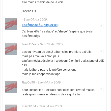
etre moins l'habitude de le voir...
j'attends !!!
-
Sam 04 Avr 2009
En réponse à...(cliquez ici)
0
J'ai bien kiffé "la salade" et "rheye" j'espère que j'vais
pas être déçu.
l'oeil 2 l'est
-
Sam 04 Avr 2009
0
pas du niveau de ces 2 albums les premiers extraits
mais pas mauvais Non plus
sauf amnézia,désolé la il a déconné,enfin il etait stone et pété
c klr
mais jadhere pas je le préfère conscient
mais je me choperais la tape
RapDu78
-
Sam 04 Avr 2009
0
pour linstant les 3 extraits sont excellent c varié mai sa
reste quan meme en dessou de ce quil a fait
marok134
-
Sam 04 Avr 2009