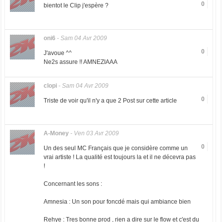
0
bientot le Clip j'espère ?
oni6
-
Sam 04 Avr 2009
0
J'avoue ^^
Ne2s assure !! AMNEZIAAA
clopi
-
Sam 04 Avr 2009
0
Triste de voir qu'il n'y a que 2 Post sur cette article
A-Money
-
Ven 03 Avr 2009
0
Un des seul MC Français que je considère comme un
vrai artiste ! La qualité est toujours la et il ne décevra pas
!
Concernant les sons :
Amnesia : Un son pour foncdé mais qui ambiance bien
Rehye : Tres bonne prod , rien a dire sur le flow et c'est du