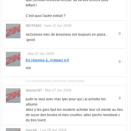
que j'écoute Amnezia foncdé, sa va etre encore plus
kiffant !
C'est quoi l'autre extrait ?
WUTANG
-
Sam 11 Avr 2009
0
ne2ssssss mec de tesssssss sisi toujours en place...
:good:
-
Mar 07 Avr 2009
En réponse à...(cliquez ici)
0
sisi
Ce commentaire n'est plus disponible
duane187
-
Mar 07 Avr 2009
0
putin le seul avec mac tyer pour qui j ai acheter les
albums
allez y les gars faut les soutenir acheter leur cd merde au lieu
de sucer des booba et mes couilles. allez pecho nessbeal c
du tres lourd .
mechk
-
Lun 06 Avr 2009