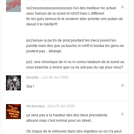
0
ne2ssssssssssssssssssssss l'un des meilleur mc actuel
avec haroun de la scred et roh2f mais c différent
tin les gars serieux fo le soutenir aller acheter son putain de
skeud il le mérite!!!!
ps:j'avoue ia pa tro de post pourtant les mecs jouent les
puriste mais des que sa touche ni rohff ni booba les gens ne
postent pas ...étrange
ps2: une chronique de ni vu ni connu lalabum de la scred sa
vous branche a moins que ca ne soit pas du rap pour vous?
Beuhfa
-
Lun 06 Avr 2009
0
Sisi !
Nickmoisa
-
Dim 05 Avr 2009
0
ça sera pas a la hauteur des des deux precedents
albums mais c'est normal pour un street...
On risque de le retrouver dans des registres ou on n'a peut