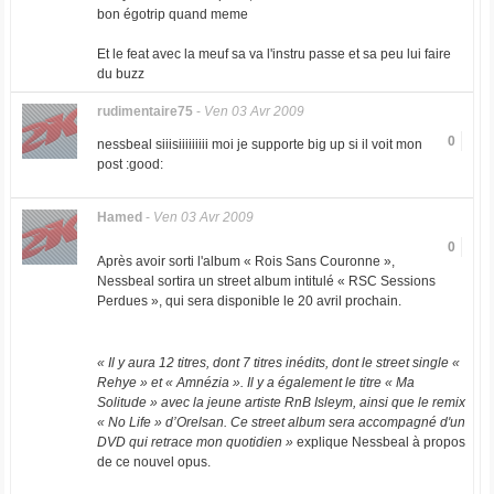
bon égotrip quand meme
Et le feat avec la meuf sa va l'instru passe et sa peu lui faire
du buzz
rudimentaire75
-
Ven 03 Avr 2009
0
nessbeal siiisiiiiiiiii moi je supporte big up si il voit mon
post :good:
Hamed
-
Ven 03 Avr 2009
0
Après avoir sorti l'album « Rois Sans Couronne »,
Nessbeal sortira un street album intitulé « RSC Sessions
Perdues », qui sera disponible le 20 avril prochain.
« Il y aura 12 titres, dont 7 titres inédits, dont le street single «
Rehye » et « Amnézia ». Il y a également le titre « Ma
Solitude » avec la jeune artiste RnB Isleym, ainsi que le remix
« No Life » d’Orelsan. Ce street album sera accompagné d'un
DVD qui retrace mon quotidien »
explique Nessbeal à propos
de ce nouvel opus.