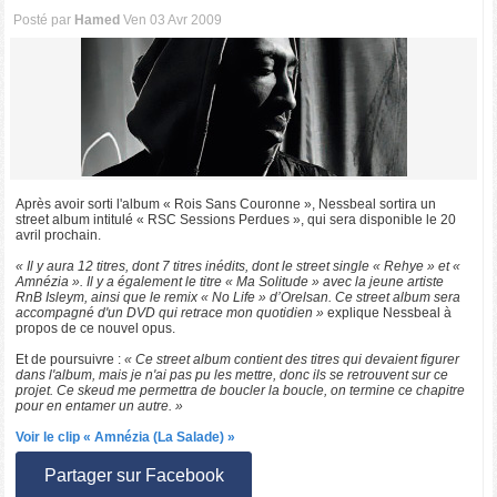
Posté par
Hamed
Ven 03 Avr 2009
Après avoir sorti l'album « Rois Sans Couronne », Nessbeal sortira un
street album intitulé « RSC Sessions Perdues », qui sera disponible le 20
avril prochain.
« Il y aura 12 titres, dont 7 titres inédits, dont le street single « Rehye » et «
Amnézia ». Il y a également le titre « Ma Solitude » avec la jeune artiste
RnB Isleym, ainsi que le remix « No Life » d’Orelsan. Ce street album sera
accompagné d'un DVD qui retrace mon quotidien »
explique Nessbeal à
propos de ce nouvel opus.
Et de poursuivre :
« Ce street album contient des titres qui devaient figurer
dans l'album, mais je n'ai pas pu les mettre, donc ils se retrouvent sur ce
projet. Ce skeud me permettra de boucler la boucle, on termine ce chapitre
pour en entamer un autre. »
Voir le clip « Amnézia (La Salade) »
Partager sur Facebook