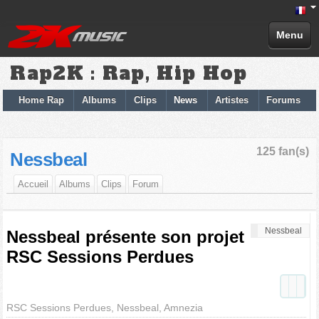
Menu
Rap2K : Rap, Hip Hop
Home Rap
Albums
Clips
News
Artistes
Forums
125 fan(s)
Nessbeal
Accueil
Albums
Clips
Forum
Nessbeal
Nessbeal présente son projet
RSC Sessions Perdues
RSC Sessions Perdues, Nessbeal, Amnezia