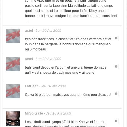
comme Aket' une mise en bouche avant l'album et ne
pas le sortir sur la tape sinn Ma solitude ca fait longtemps
quelle est sortie et Le meilleur pour la fin: Khey une tres
bonne track jtrouve malgre la pique lancée au rap conscient
...
actel
-
Lun 20 Avr 2009
0
tres bon track " ces la crises " et " colones vertebrales" et
loup dans la bergerie le bonnus domage qu'il manque 5
ou 6 morceau
actel
-
Lun 20 Avr 2009
0
bah jvient decouter l'album et une vrai tuerie domage
qu'il y est si peux de track mes une vrai tuerie
FatBeat
-
Jeu 16 Avr 2009
0
Ca va être du bon mais avec quand même peu d'exclus!
MrSoKraTe
-
Jeu 16 Avr 2009
0
Les extraits sont sympa ! J'kiff bien Kheiye et faudrait