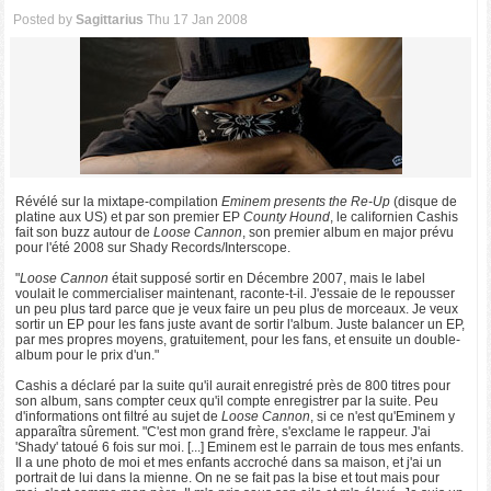
Posted by
Sagittarius
Thu 17 Jan 2008
Révélé sur la mixtape-compilation
Eminem presents the Re-Up
(disque de
platine aux US) et par son premier EP
County Hound
, le californien Cashis
fait son buzz autour de
Loose Cannon
, son premier album en major prévu
pour l'été 2008 sur Shady Records/Interscope.
"
Loose Cannon
était supposé sortir en Décembre 2007, mais le label
voulait le commercialiser maintenant, raconte-t-il. J'essaie de le repousser
un peu plus tard parce que je veux faire un peu plus de morceaux. Je veux
sortir un EP pour les fans juste avant de sortir l'album. Juste balancer un EP,
par mes propres moyens, gratuitement, pour les fans, et ensuite un double-
album pour le prix d'un."
Cashis a déclaré par la suite qu'il aurait enregistré près de 800 titres pour
son album, sans compter ceux qu'il compte enregistrer par la suite. Peu
d'informations ont filtré au sujet de
Loose Cannon
, si ce n'est qu'Eminem y
apparaîtra sûrement. "C'est mon grand frère, s'exclame le rappeur. J'ai
'Shady' tatoué 6 fois sur moi. [...] Eminem est le parrain de tous mes enfants.
Il a une photo de moi et mes enfants accroché dans sa maison, et j'ai un
portrait de lui dans la mienne. On ne se fait pas la bise et tout mais pour