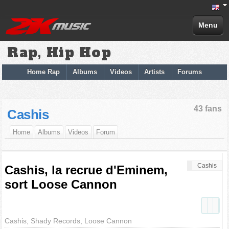
Menu
Rap, Hip Hop
Home Rap
Albums
Videos
Artists
Forums
43 fans
Cashis
Home
Albums
Videos
Forum
Cashis
Cashis, la recrue d'Eminem,
sort Loose Cannon
Cashis, Shady Records, Loose Cannon