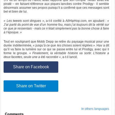
S’il fut un temps où Havoc avait rapporté que son compte Twitter avait été
piraté – en faisant référence aux piques lancées contre Prodigy - il semble
désormais assumer ses propos puisqu’il a confirmé que ces messages sont
bel et bien de lui.
« Les tweets sont dingues »,
a-t-il confié à AllHipHop.com, en ajoutant :
«
J’ai parlé du point de vue d’un homme fou, mais j’ai toujours dit la vérité sur
ce que je ressentais - mais ce n’était simplement pas la bonne chose à faire
à l’époque. »
Tout en soulignant que Mobb Depp se retire du paysage musical pour une
durée indéterminée,
« jusqu’à ce que les choses soient réglées ».
Hav a dit
qu’il va faire la lumière sur ce qui se passe entre lui et Prodigy, avec qui il
forme le groupe.
« Finalement, la véritable histoire va sortir. L’histoire a
deux facettes, seule une a été racontée »
, a-t-il lancé.
Share on Facebook
Share on Twitter
In others languages
Comments