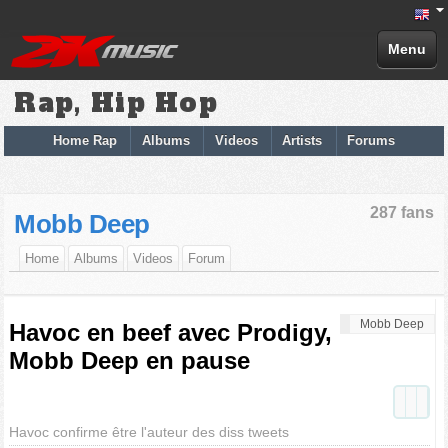
Menu
Rap, Hip Hop
Home Rap
Albums
Videos
Artists
Forums
287 fans
Mobb Deep
Home
Albums
Videos
Forum
Mobb Deep
Havoc en beef avec Prodigy,
Mobb Deep en pause
Havoc confirme être l'auteur des diss tweets