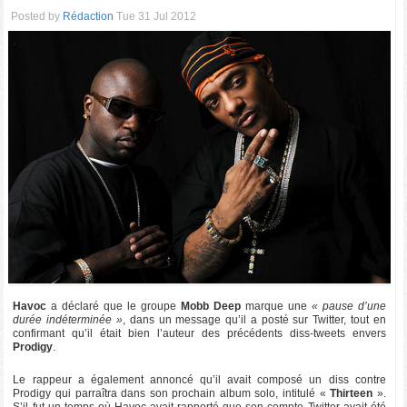
Posted by
Rédaction
Tue 31 Jul 2012
Havoc
a déclaré que le groupe
Mobb Deep
marque une
« pause d’une
durée indéterminée »
, dans un message qu’il a posté sur Twitter, tout en
confirmant qu’il était bien l’auteur des précédents diss-tweets envers
Prodigy
.
Le rappeur a également annoncé qu’il avait composé un diss contre
Prodigy qui parraîtra dans son prochain album solo, intitulé «
Thirteen
».