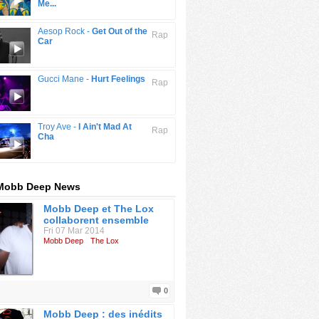
Me...
Aesop Rock -
Get Out of the
Rap
Car
Gucci Mane -
Hurt Feelings
Rap
Troy Ave -
I Ain't Mad At
Rap
Cha
 Mobb Deep News
Mobb Deep et The Lox
collaborent ensemble
Fri 07 Mar 2014
Mobb Deep
The Lox
0
Mobb Deep : des inédits