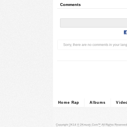
Comments
Sorry, there are no comments in your lan
Home Rap
Albums
Vide
Copyright 2K14 © 2Kmusic.com™
All Rights Reserved