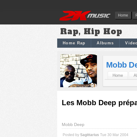
Home
Rap, Hip Hop
Home Rap
Albums
Vide
Mobb D
Home
A
Les Mobb Deep prépar
Mobb Deep
Posted by
Sagittarius
Tue 30 Mar 2004