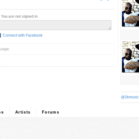
You are not signed in
Connect with Facebook
guage.
@2kmusic
os
Artists
Forums
.