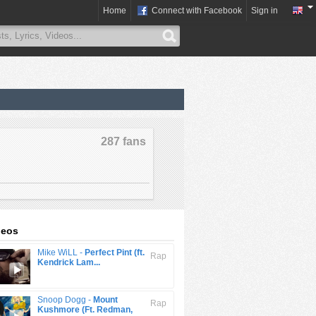
Home
Connect with Facebook
Sign in
287 fans
deos
Mike WiLL -
Perfect Pint (ft.
Rap
Kendrick Lam...
Snoop Dogg -
Mount
Rap
Kushmore (Ft. Redman,