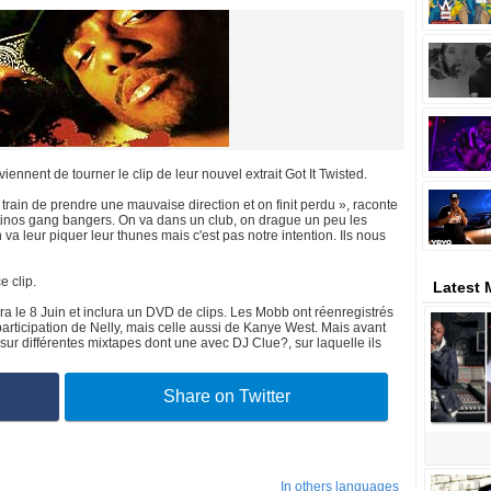
nnent de tourner le clip de leur nouvel extrait Got It Twisted.
 train de prendre une mauvaise direction et on finit perdu », raconte
atinos gang bangers. On va dans un club, on drague un peu les
 va leur piquer leur thunes mais c'est pas notre intention. Ils nous
e clip.
Latest
a le 8 Juin et inclura un DVD de clips. Les Mobb ont réenregistrés
articipation de Nelly, mais celle aussi de Kanye West. Mais avant
sur différentes mixtapes dont une avec DJ Clue?, sur laquelle ils
Share on Twitter
In others languages