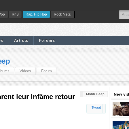
Pop
RnB
Rap, Hip Hop
Rock Metal
os
Artists
Forums
eep
lbums
Videos
Forum
New vi
Mobb Deep
ent leur infâme retour
Tweet