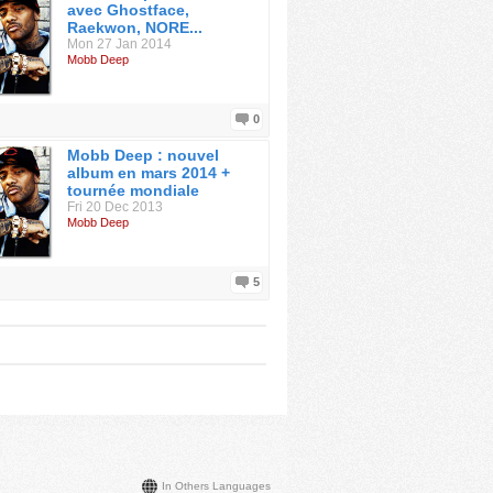
avec Ghostface,
Raekwon, NORE...
Mon 27 Jan 2014
Mobb Deep
0
Mobb Deep : nouvel
album en mars 2014 +
tournée mondiale
Fri 20 Dec 2013
Mobb Deep
5
In Others Languages