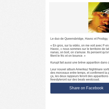
Le duo de Queensbridge, Havoc et Prodigy, vie
« En gros, sur la vidéo, on me voit avec P en
Havoc, « nous sommes sur le territoire de l
nanas, on boit, on s'amuse. Ils pensent qu'on
filent le fric et on bounce. »
Kurupt fait aussi une brève apparition dans c
Leur nouvel album Amerikaz Nightmare sortir
des morceaux entre temps, et confirment la p
ça, les deux rappeurs feront des apparitions 
freestyleront sur des beats westcoast.
Share on Facebook