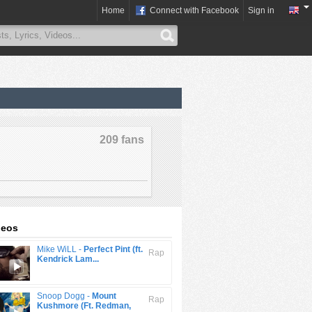
Home
Connect with Facebook
Sign in
209 fans
deos
Mike WiLL -
Perfect Pint (ft.
Rap
Kendrick Lam...
Snoop Dogg -
Mount
Rap
Kushmore (Ft. Redman,