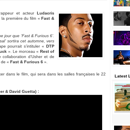
rappeur et acteur
Ludacris
 la première du film «
Fast &
e jour que ‘Fast & Furious 6’.
l’ sortira cet automne, vers
e pourrait s’intituler «
DTP
Fuck
». Le morceau «
Rest of
collaboration d’Usher et de
. de «
Fast & Furious 6
».
er dans le film, qui sera dans les salles françaises le 22
Latest 
her & David Guetta) :