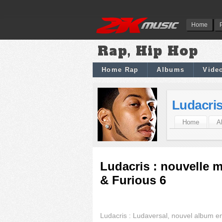
Home
Rap, Hip Hop
Home Rap
Albums
Vide
Ludacri
Home
A
Ludacris : nouvelle m
& Furious 6
Ludacris : Ludaversal, nouvel album 