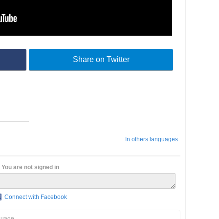
Share on Twitter
In others languages
You are not signed in
Connect with Facebook
guage.