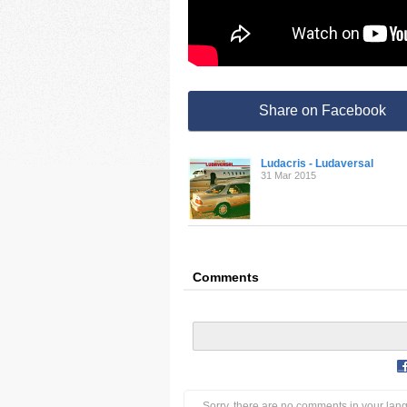
Share on Facebook
Ludacris - Ludaversal
31 Mar 2015
Comments
Sorry, there are no comments in your lan