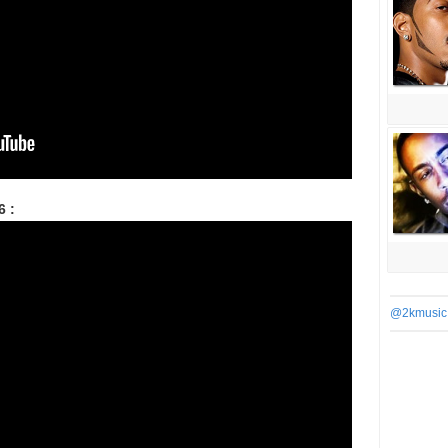
6 :
@2kmusic