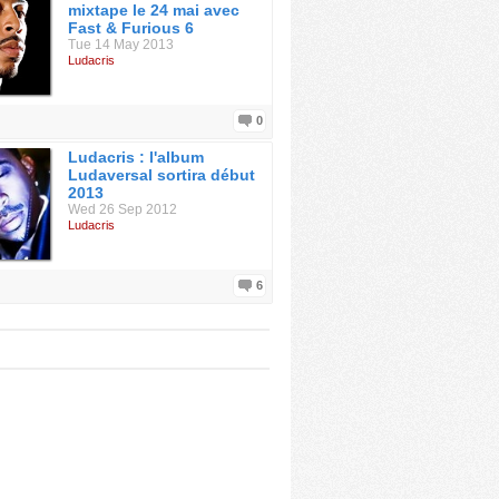
mixtape le 24 mai avec
Fast & Furious 6
Tue 14 May 2013
Ludacris
0
Ludacris : l'album
Ludaversal sortira début
2013
Wed 26 Sep 2012
Ludacris
6