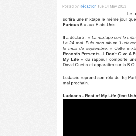
Posted by
Rédaction
Tue 14 May 2013
Le 
sortira une mixtape le même jour que
Furious 6
» aux Etats-Unis.
Il a déclaré :
« La mixtape sort le mêm
Le 24 mai. Puis mon album ‘Ludaversa
le mois de septembre. »
Cette mixtap
Records Presents...I Don't Give A 
My Life
» du rappeur comporte une 
David Guetta et apparaîtra sur la B.O
Ludacris reprend son rôle de Tej Park
mai prochain.
Ludacris - Rest of My Life (feat Us