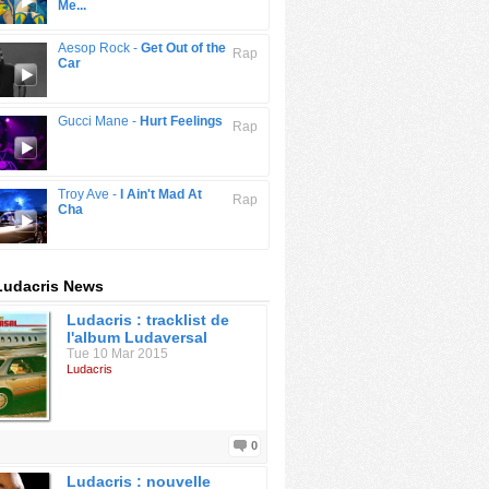
Me...
Aesop Rock -
Get Out of the
Rap
Car
Gucci Mane -
Hurt Feelings
Rap
Troy Ave -
I Ain't Mad At
Rap
Cha
Ludacris News
Ludacris : tracklist de
l'album Ludaversal
Tue 10 Mar 2015
Ludacris
0
Ludacris : nouvelle