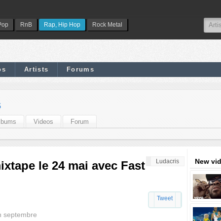
Pop
RnB
Rap, Hip Hop
Rock Metal
os
Artists
Forums
s
lbums
Videos
Forum
New vi
Ludacris
ixtape le 24 mai avec Fast
Tweet
en septembre